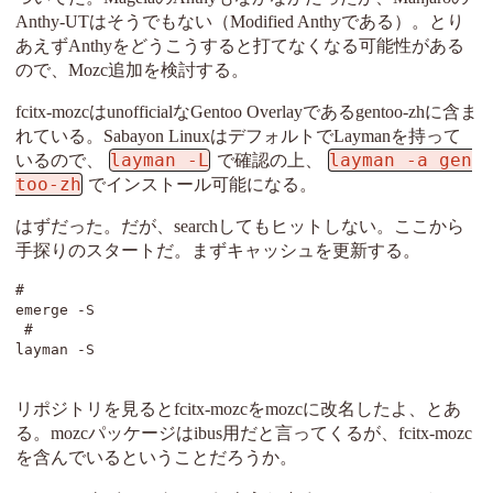
Anthy-UTはそうでもない（Modified Anthyである）。とり
あえずAnthyをどうこうすると打てなくなる可能性がある
ので、Mozc追加を検討する。
fcitx-mozcはunofficialなGentoo Overlayであるgentoo-zhに含ま
れている。Sabayon LinuxはデフォルトでLaymanを持って
layman -L
layman -a gen
いるので、
で確認の上、
too-zh
でインストール可能になる。
はずだった。だが、searchしてもヒットしない。ここから
手探りのスタートだ。まずキャッシュを更新する。
# 
emerge -S
 # 
layman -S
リポジトリを見るとfcitx-mozcをmozcに改名したよ、とあ
る。mozcパッケージはibus用だと言ってくるが、fcitx-mozc
を含んでいるということだろうか。