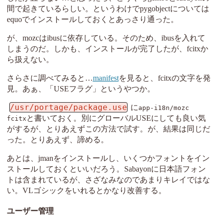
間で起きているらしい。というわけでpygobjectについては
equoでインストールしておくとあっさり通った。
が、mozcはibusに依存している。そのため、ibusを入れて
しまうのだ。しかも、インストールが完了したが、fcitxか
ら扱えない。
さらさに調べてみると…
manifest
を見ると、fcitxの文字を発
見。あぁ、「USEフラグ」というやつか。
/usr/portage/package.use
に
app-i18n/mozc
と書いておく。別にグローバルUSEにしても良い気
fcitx
がするが、とりあえずこの方法で試す。が、結果は同じだ
った。とりあえず、諦める。
あとは、jmanをインストールし、いくつかフォントをイン
ストールしておくといいだろう。Sabayonに日本語フォン
トは含まれているが、さざなみなのであまりキレイではな
い。VLゴシックをいれるとかなり改善する。
ユーザー管理