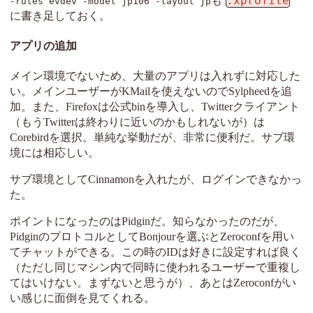
.xprofile
も
-rules evdev -model jp106 -layout jp
に書き足しておく。
アプリの追加
メイン環境でないため、大量のアプリは入れずに対応した
い。メインユーザーがKMailを使えないのでSylpheedを追
加。また、Firefoxは公式binを導入し、Twitterクライアント
（もうTwitterは終わりに近いのかもしれないが）は
Corebirdを選択。単純な挙動だが、非常に便利だ。サブ環
境には相応しい。
サブ環境としてCinnamonを入れたが、ログインできなかっ
た。
ポイントになったのはPidginだ。知らなかったのだが、
PidginのプロトコルとしてBonjourを選ぶとZeroconfを用い
てチャットができる。この時のIDは好きに設定すれば良く
（ただし同じマシン内で同時に使われるユーザーで重複し
てはいけない。まずないと思うが）、あとはZeroconfがい
い感じに面倒を見てくれる。