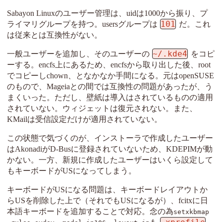
Sabayon Linuxのユーザー管理は、uidは1000から振り、プ
101
ライマリグループを持つ。usersグループは
だ。これ
は従来とは互換性がない。
~/.kde4
一般ユーザーを追加し、そのユーザーの
をコピ
ーする。encfs上にあるため、encfsから取り出した後、root
でコピーしchown、となかなか手間になる。元はopenSUSE
のもので、Mageiaとの間では互換性の問題があったが、う
まくいった。ただし、壁紙は導入はされているものの適用
されていない。ウィジェットは復元されない。また、
KMailは受信設定だけが適用されていない。
この状態で気づくのが、インストーラで作成したユーザー
はAkonadiがD-Busに登録されていないため、KDEPIMが動
かない。一方、新規に作成したユーザーはいくら設定して
もキーボードがUSになってしまう。
キーボードがUSになる問題は、キーボードレイアウトか
らUSを削除した上で（それでもUSになるが）、fcitxに日
本語キーボードを追加することで対応。念の為
setxkbmap