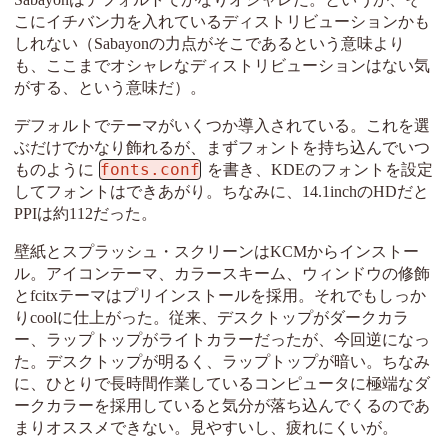
こにイチバン力を入れているディストリビューションかも
しれない（Sabayonの力点がそこであるという意味より
も、ここまでオシャレなディストリビューションはない気
がする、という意味だ）。
デフォルトでテーマがいくつか導入されている。これを選
ぶだけでかなり飾れるが、まずフォントを持ち込んでいつ
fonts.conf
ものように
を書き、KDEのフォントを設定
してフォントはできあがり。ちなみに、14.1inchのHDだと
PPIは約112だった。
壁紙とスプラッシュ・スクリーンはKCMからインストー
ル。アイコンテーマ、カラースキーム、ウィンドウの修飾
とfcitxテーマはプリインストールを採用。それでもしっか
りcoolに仕上がった。従来、デスクトップがダークカラ
ー、ラップトップがライトカラーだったが、今回逆になっ
た。デスクトップが明るく、ラップトップが暗い。ちなみ
に、ひとりで長時間作業しているコンピュータに極端なダ
ークカラーを採用していると気分が落ち込んでくるのであ
まりオススメできない。見やすいし、疲れにくいが。