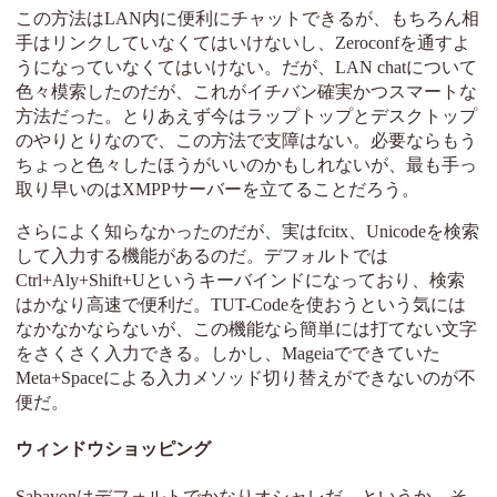
この方法はLAN内に便利にチャットできるが、もちろん相
手はリンクしていなくてはいけないし、Zeroconfを通すよ
うになっていなくてはいけない。だが、LAN chatについて
色々模索したのだが、これがイチバン確実かつスマートな
方法だった。とりあえず今はラップトップとデスクトップ
のやりとりなので、この方法で支障はない。必要ならもう
ちょっと色々したほうがいいのかもしれないが、最も手っ
取り早いのはXMPPサーバーを立てることだろう。
さらによく知らなかったのだが、実はfcitx、Unicodeを検索
して入力する機能があるのだ。デフォルトでは
Ctrl+Aly+Shift+Uというキーバインドになっており、検索
はかなり高速で便利だ。TUT-Codeを使おうという気には
なかなかならないが、この機能なら簡単には打てない文字
をさくさく入力できる。しかし、Mageiaでできていた
Meta+Spaceによる入力メソッド切り替えができないのが不
便だ。
ウィンドウショッピング
Sabayonはデフォルトでかなりオシャレだ。というか、そ