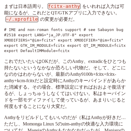
fcitx-anthy
まずは日本語周り。
をいれれば入力は可
能になるが、これだとQT/GTKアプリに入力できない。
~/.xprofile
の変更が必要だ。
# IME and non-roman fonts support # see Sabayon bug 
#2518 export LANG="ja_JP.UTF-8" export 
XMODIFIERS="@im=fcitx" export XMODIFIER="@im=fcitx" 
export GTK_IM_MODULE=fcitx export QT_IM_MODULE=fcitx 
export DefaultIMModule=fcitx 
これでだいたいはOKだが、このAnthy、extradicをひとつも
持たないというなかなか恐ろしい代物だ。そして、どこに
なのかはわからないが、最新のAnthy9100h+fcitx+fcitx-
anthy+kcm-fcitxだと設定時にAnthyのキーバインドがあらか
た消滅する。その場合、標準設定にすればおおよそ復活す
るが、しょっちゅうしなくてはいけない。私はキーバイン
ドを一部モディファイして使っているが、あまりいじると
何度もすることになり大変だ。
Anthyをリビルドしてもいいのだが（私はAnthyが好きだ…
ただし、Momonga Linux 5のuim-anthyの快適な入力環境に
ついてだ。MageiaのAnthyもなかなかだったが、Manjaroの