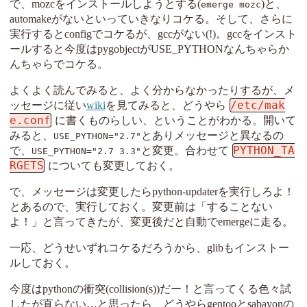
で、mozcをインストールしようとする(
)と、
emerge mozc
automakeがないといっていきなりコケる。そして、さらに
実行するとconfigでコケるが、gccがない(!)。gccをインスト
ールすると今度はpygobjectがUSE_PYTHONなんちゃらか
んちゃらでコケる。
よくよく読んでみると、よく分からなかったりするが、メ
/etc/mak
ッセージに従い
wiki
を見てみると、どうやら
e.conf
に書くものらしい、ということがわかる。開いて
みると、
とありメッセージと異なるの
USE_PYTHON="2.7"
PYTHON_TA
で、
と変更。合わせて
USE_PYTHON="2.7 3.3"
RGETS
についても変更しておく。
で、メッセージは変更したらpython-updaterを実行しろよ！
とあるので、実行しておく。変更前は「することない
よ！」と言ってきたが、変更後だと自動でemergeに走る。
一応、どうせいずれコケるだろうから、glibもインストー
ルしておく。
今度はpythonの衝突(collision(s))だー！と言ってくる色々試
したが直らない…と思ったら、どうやらgentooとsabayonの