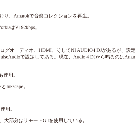
っており、Amarokで音楽コレクションを再生。
bisはV192kbps。
ログオーディオ、HDMI、そしてNI AUDIO4 DJがあるが、設
eAudioで設定してある。現在、Audio 4 DJから鳴るのはAmar
toも使用。
nkscape。
aを使用。
理、大部分はリモートGitを使用している。