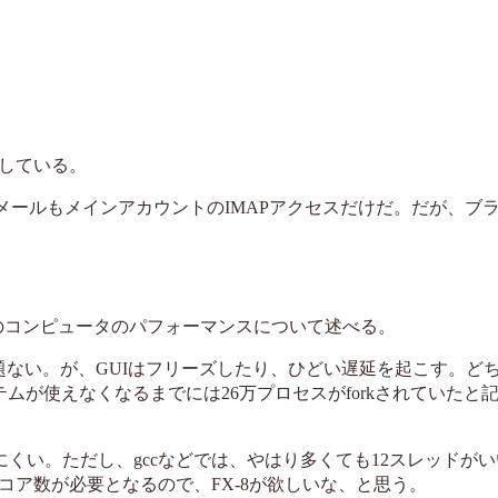
している。
。メールもメインアカウントのIMAPアクセスだけだ。だが、ブ
いるこのコンピュータのパフォーマンスについて述べる。
ほぼ問題ない。が、GUIはフリーズしたり、ひどい遅延を起こす。ど
ステムが使えなくなるまでには26万プロセスがforkされていたと
にくい。ただし、gccなどでは、やはり多くても12スレッドが
ア数が必要となるので、FX-8が欲しいな、と思う。