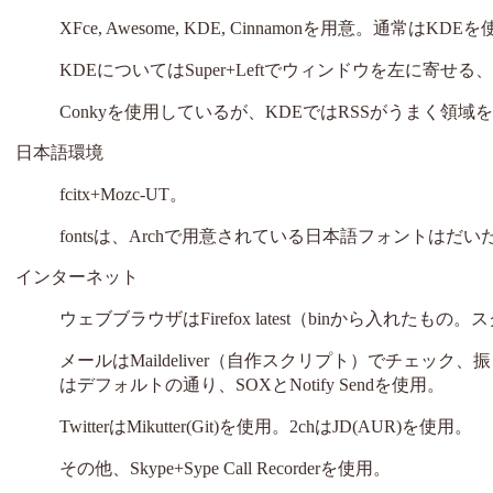
XFce, Awesome, KDE, Cinnamonを用意。通常はKDE
KDEについてはSuper+Leftでウィンドウを左に寄
Conkyを使用しているが、KDEではRSSがうまく
日本語環境
fcitx+Mozc-UT。
fontsは、Archで用意されている日本語フォントはだ
インターネット
ウェブブラウザはFirefox latest（binから入れたもの。スクリ
メールはMaildeliver（自作スクリプト）でチェック、
はデフォルトの通り、SOXとNotify Sendを使用。
TwitterはMikutter(Git)を使用。2chはJD(AUR)を使用。
その他、Skype+Sype Call Recorderを使用。