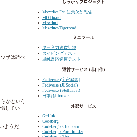
しっかりプロジェクト
Mozcdict Ext 語彙欠如報告
MD Board
Mewduct
Mewduct/Tigerroad
ミニツール
キー入力速度計測
タイピングテスト
ラウザは調べ
単純反応速度テスト
運営サービス (非自作)
Fediverse (宇宙庭園)
Fediverse (JLSocial)
Fediverse (Stellanaut)
日本語Linuxers
ちらかという
外部サービス
記憶してい
GitHub
Codeberg
Codeberg / Chienomi
いいようだ。
Codeberg / PureBuilder
Codeberg / Tiny