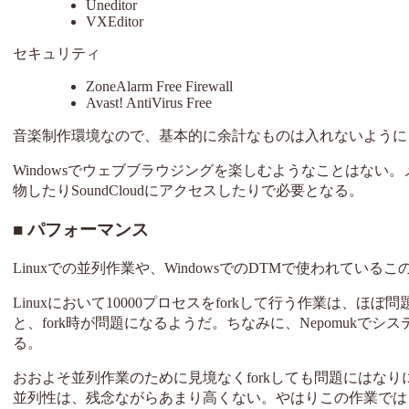
Uneditor
VXEditor
セキュリティ
ZoneAlarm Free Firewall
Avast! AntiVirus Free
音楽制作環境なので、基本的に余計なものは入れないように
Windowsでウェブブラウジングを楽しむようなことはない
物したりSoundCloudにアクセスしたりで必要となる。
パフォーマンス
Linuxでの並列作業や、WindowsでのDTMで使われて
Linuxにおいて10000プロセスをforkして行う作業は、
と、fork時が問題になるようだ。ちなみに、Nepomukでシ
る。
おおよそ並列作業のために見境なくforkしても問題にはなり
並列性は、残念ながらあまり高くない。やはりこの作業ではコ