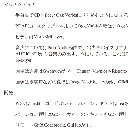
マルチメディア
半自動でCDをflacとOgg Vorbisに取り込むようにな
PDAPにはスクリプトを用いてOgg Vorbisを転送。Ogg Vor
ビデオはVLC/SMPlayer。
音声についてはPulseAudio経由で、出力デバイスはアナ
AUDIO 4DJから音楽のみ出すようにしている。これはPuls
SMPlyer。
画像は通常はGwenviewだが、Thunar+ViwniorやRistret
画像は投稿時などの変換はImageMagick。その他、GIMPとI
開発
PDocはmedit、コードはKate、プレーンテキストはTe
バージョン管理はGitで、サイトのテキストもGitで管
リモートGitはCodebreak;, GitHubが主。