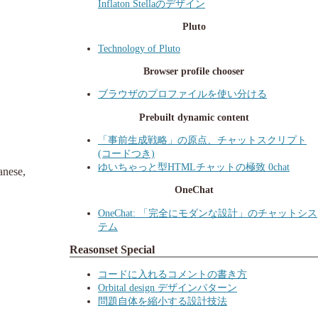
Inflaton Stellaのデザイン
Pluto
Technology of Pluto
Browser profile chooser
ブラウザのプロファイルを使い分ける
Prebuilt dynamic content
「事前生成戦略」の原点、チャットスクリプト
(コードつき)
ゆいちゃっと型HTMLチャットの極致 0chat
ese,
OneChat
OneChat: 「完全にモダンな設計」のチャットシス
テム
Reasonset Special
コードに入れるコメントの書き方
Orbital design デザインパターン
問題自体を縮小する設計技法