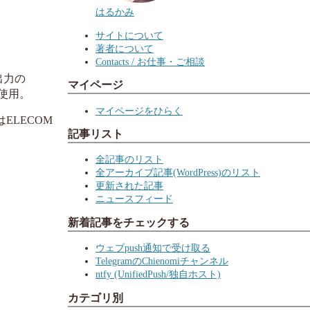
はるかみ
サイトについて
著者について
Contacts / お仕事・ご相談
グ出力の
マイページ
を使用。
マイページをひらく
ELECOM
記事リスト
全記事のリスト
全アーカイブ記事(WordPress)のリスト
更新された記事
ニュースフィード
新着記事をチェックする
ウェブpush通知で受け取る
TelegramのChienomiチャンネル
ntfy (UnifiedPush/独自ホスト)
カテゴリ別