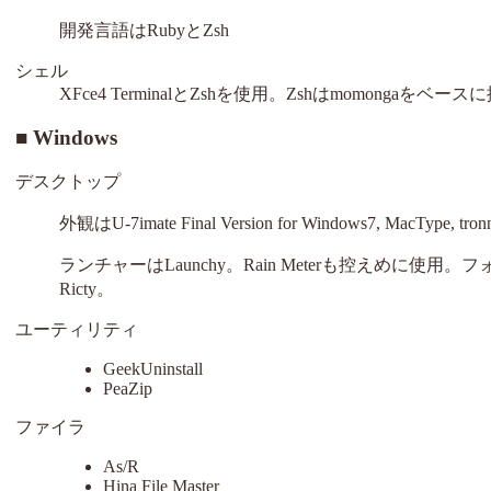
開発言語はRubyとZsh
シェル
XFce4 TerminalとZshを使用。Zshはmomongaを
Windows
デスクトップ
外観はU-7imate Final Version for Windows7, MacTy
ランチャーはLaunchy。Rain Meterも控えめに使用。フォントは
Ricty。
ユーティリティ
GeekUninstall
PeaZip
ファイラ
As/R
Hina File Master