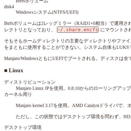
Btrfsボリューム
disk4
Windowsシステム(NTFS/UEFI)
Btrfsボリュームは2レッグミラー（RAID1+0相当）で運
~/.share.encfs
レクトリとなっており、
にマウントされ
そもそもホームディレクトリの主要なディレクトリやファイ
をまともに使用することができない。システム自体もLUK
Manjaro/WindowsともにUEFIでブートされる。ディスク
Linux
ディストリビューション
Manjaro Linux JPを使用。0.8.10からのローリング
カーネル周り
Manjaro kernel 3.17を使用。AMD Catalyst
ただし、この状態ではデスクトップ環境を問わず、HD
デスクトップ環境