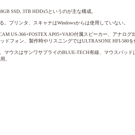
 RAM, 128GB SSD, 3TB HDDx5というのが主な構成。
30がある。プリンタ、スキャナはWindowsからは使用していない。
SCAM US-366+FOSTEX AP05+VAIO付属スピーカー、アナロ
 Proのヘッドフォン、製作時やリスニングではULTRASONE HFI-580
ウスはサンワサプライのBLUE-TECH有線、マウスパッドは
使用。