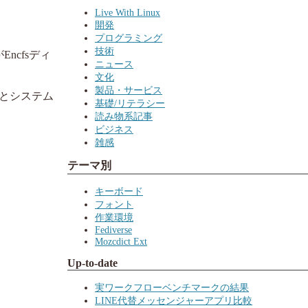
Live With Linux
開発
プログラミング
技術
ncfsディ
ニュース
文化
製品・サービス
とシステム
基礎/リテラシー
。
読み物系記事
ビジネス
雑感
テーマ別
キーボード
フォント
作業環境
Fediverse
Mozcdict Ext
Up-to-date
実ワークフローベンチマークの結果
LINE代替メッセンジャーアプリ比較