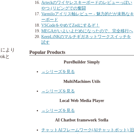
Arteckのワイヤレスキーボードのレビューっぽい
やつ (リビングでの奮闘
Varmiloアイリス軸レビュー - 魅力的だが未熟なキ
ーボード
VSCodeをやめてZedにするぞ！
MEGAがいよいよだめになったので、完全移行へ
KeepLiNKのマルチギガネットワークスイッチを
試す
定により
Popular Products
okと
PureBuilder Simply
→シリーズを見る
MultiMachines Utils
→シリーズを見る
Local Web Media Player
→シリーズを見る
AI Chatbot framework Stella
チャットAIフレームワーク(AIチャットボット) 旧