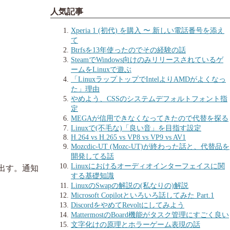
人気記事
Xperia 1 (初代) を購入 〜 新しい電話番号を添え
て
Btrfsを13年使ったのでその経験の話
SteamでWindows向けのみリリースされているゲ
ームをLinuxで遊ぶ
「LinuxラップトップでIntelよりAMDがよくなっ
た」理由
やめよう、CSSのシステムデフォルトフォント指
定
MEGAが信用できなくなってきたので代替を探る
Linuxで(不毛な)「良い音」を目指す設定
H.264 vs H.265 vs VP8 vs VP9 vs AV1
Mozcdic-UT (Mozc-UT)が終わった話と、代替品を
開発してる話
Linuxにおけるオーディオインターフェイスに関
/出す。通知
する基礎知識
LinuxのSwapの解説の(私なりの)解説
Microsoft Copilotといろいろ話してみた Part.1
DiscordをやめてRevoltにしてみよう
MattermostのBoard機能がタスク管理にすごく良い
文字化けの原理とホラーゲーム表現の話