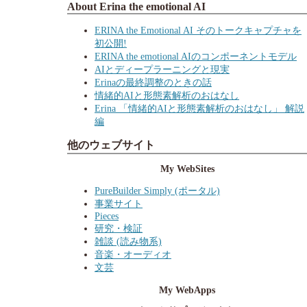
About Erina the emotional AI
ERINA the Emotional AI そのトークキャプチャを
初公開!
ERINA the emotional AIのコンポーネントモデル
AIとディープラーニングと現実
Erinaの最終調整のときの話
情緒的AIと形態素解析のおはなし
Erina 「情緒的AIと形態素解析のおはなし」 解説
編
他のウェブサイト
My WebSites
PureBuilder Simply (ポータル)
事業サイト
Pieces
研究・検証
雑談 (読み物系)
音楽・オーディオ
文芸
My WebApps