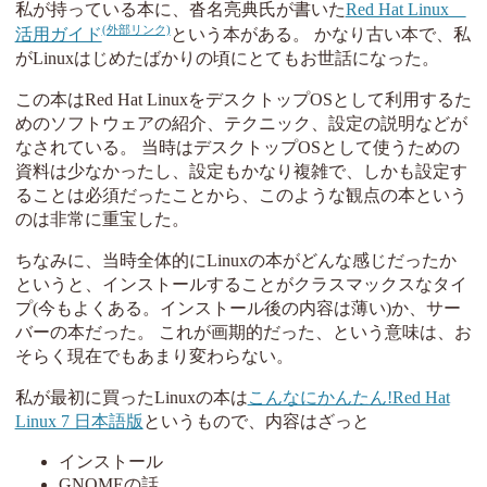
私が持っている本に、沓名亮典氏が書いた
Red Hat Linux
活用ガイド
という本がある。 かなり古い本で、私
がLinuxはじめたばかりの頃にとてもお世話になった。
この本はRed Hat LinuxをデスクトップOSとして利用するた
めのソフトウェアの紹介、テクニック、設定の説明などが
なされている。 当時はデスクトップOSとして使うための
資料は少なかったし、設定もかなり複雑で、しかも設定す
ることは必須だったことから、このような観点の本という
のは非常に重宝した。
ちなみに、当時全体的にLinuxの本がどんな感じだったか
というと、インストールすることがクラスマックスなタイ
プ(今もよくある。インストール後の内容は薄い)か、サー
バーの本だった。 これが画期的だった、という意味は、お
そらく現在でもあまり変わらない。
私が最初に買ったLinuxの本は
こんなにかんたん!Red Hat
Linux 7 日本語版
というもので、内容はざっと
インストール
GNOMEの話