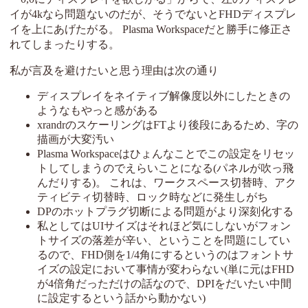
イが4kなら問題ないのだが、そうでないとFHDディスプレ
イを上にあげたがる。 Plasma Workspaceだと勝手に修正さ
れてしまったりする。
私が言及を避けたいと思う理由は次の通り
ディスプレイをネイティブ解像度以外にしたときの
ようなもやっと感がある
xrandrのスケーリングはFTより後段にあるため、字の
描画が大変汚い
Plasma Workspaceはひょんなことでこの設定をリセッ
トしてしまうのでえらいことになる(パネルが吹っ飛
んだりする)。 これは、ワークスペース切替時、アク
ティビティ切替時、ロック時などに発生しがち
DPのホットプラグ切断による問題がより深刻化する
私としてはUIサイズはそれほど気にしないがフォン
トサイズの落差が辛い、ということを問題にしてい
るので、FHD側を1/4角にするというのはフォントサ
イズの設定において事情が変わらない(単に元はFHD
が4倍角だっただけの話なので、DPIをだいたい中間
に設定するという話から動かない)