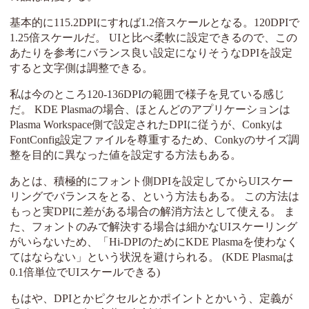
基本的に115.2DPIにすれば1.2倍スケールとなる。120DPIで
1.25倍スケールだ。 UIと比べ柔軟に設定できるので、この
あたりを参考にバランス良い設定になりそうなDPIを設定
すると文字側は調整できる。
私は今のところ120-136DPIの範囲で様子を見ている感じ
だ。 KDE Plasmaの場合、ほとんどのアプリケーションは
Plasma Workspace側で設定されたDPIに従うが、Conkyは
FontConfig設定ファイルを尊重するため、Conkyのサイズ調
整を目的に異なった値を設定する方法もある。
あとは、積極的にフォント側DPIを設定してからUIスケー
リングでバランスをとる、という方法もある。 この方法は
もっと実DPIに差がある場合の解消方法として使える。 ま
た、フォントのみで解決する場合は細かなUIスケーリング
がいらないため、「Hi-DPIのためにKDE Plasmaを使わなく
てはならない」という状況を避けられる。 (KDE Plasmaは
0.1倍単位でUIスケールできる)
もはや、DPIとかピクセルとかポイントとかいう、定義が