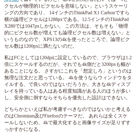
クセルが物理的1ピクセルを意味しない」というスケーリ
ングの方向であり、 14インチのThinkPad X1 Carbonですら
横の論理ピクセルは1288pxである。12.5インチのThinkPad
X280では1047pxしかない。 この方法は、そもそも「物理
的にピクセル数が増えても論理ピクセル数は増えない」と
いうものなので、XPS13の4kを使ったところで、論理ピク
セル数は1200pxに満たないのだ。
私はFCとしては120dpiに設定しているので、ブラウザは1.2
倍にスケールするのだが、それでも4k側だと3200pxも幅が
あることになる。 さすがにこれを「想定しろ」というのは
無理な注文だと思っている。 4kを使うならウィンドウをタ
イルする、で良いのではないだろうか。大きな4kディスプ
レイを持っている人はある程度知識がある人のほうが多い
し、安全側に倒すならそちらを優先した設計はできない。
どちらかといえば私が考慮すべきなのではないかと考える
のはChromium及びFirefoxのテーマだ。 あれらは全くスケ
ールしないため、4kで最大化すると画像サイズが足りずす
っかすかになる。