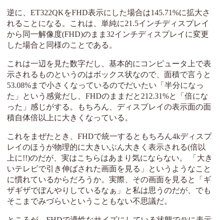
逆に、ET322QKをFHD表示にした場合は145.71%に拡大さ
れることになる。これは、単純に21.5インチディスプレイ
から同一解像度(FHD)のまま32インチディスプレイに変更
した場合と同様のことである。
これは一辺を見た数字だし、基本的にコンピュータ上で表
示されるものというのはボックス状なので、面積で言うと
53.08%まで小さくなっているのでだいたい「半分になっ
た」という感覚だし、FHDのままだと212.31%と「倍にな
った」感じがする。もちろん、ディスプレイの表示面の面
積自体倍以上に大きくなっている。
これをまぜたとき、FHDで統一するともちろん4kディスプ
レイのほうが物理的に大きいぶん大きく表示される(倍以
上に!!)のだが、実はこちらはあまり気にならない。 「大き
いテレビで引き伸ばされた画面を見る」というようなこと
に慣れているからだろうか。実際、その画面を見ると「ギ
ザギザでぼんやりしているなぁ」と私は思うのだが、でも
そこまでみづらいということもない不思議だ。
ところが、FHDで適性なサイズにしている状態で4kに表示