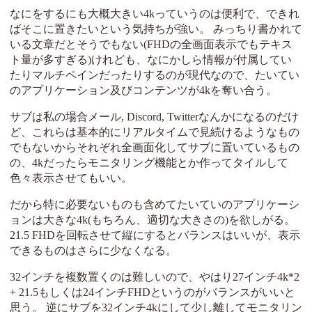
なにをするにも大概大きい4kっていうのは便利で、できれ
ばそこに置きたいという気持ちが強い。 みっちり書かれて
いる文章だとそうでもない(FHDの全画面表示でもテキス
ト量が多すぎる)けれども、なにかしら情報が付属してい
たりマルチペインだったりするのが現代なので、たいてい
のアプリケーション及びコンテンツが4kを奪い合う。
サブは私の場合メール, Discord, Twitterなんかになるのだけ
ど、これらは基本的にリアルタイムで見続けるようなもの
でもないからそれぞれ全画面化してサブに置いているもの
の、4kだったらモニタリング機能とか作ってタイルして
色々表示させてもいい。
だから特に必要ないものも含めてたいていのアプリケーシ
ョンは大きな4k(もちろん、適切な大きさの)を欲しがる。
21.5 FHDを回転させて縦にするとバランスはいいが、表示
できるものはさらに少なくなる。
32インチを複数置くのは難しいので、やはり27インチ4k*2
+ 21.5もしくは24インチFHDというのがバランスがいいと
思う。 逆にサブを32インチ4kにして少し離してモニタリン