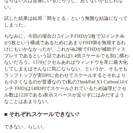
ならない人は普通にいるだろうし、悪くないかもしれな
い。
試した結果は結局「間をとる」という無難な結論になって
しまった。
ちなみに、今回の場合21.5インチFHDが2枚で32インチ4k
が1枚という構成であるためにあまりFHD側を無視するわ
けにもいかなかったが、これが4k2枚でFHDが補助ディス
プレイであるという話であれば1.4倍スケールでも別に構わ
ないだろう。1370ピクセルあればウィンドウを常に最大化
してしまえばそんなに気にならない、というか、そもそも
ラップトップが実DPIに合わせてスケールするとそれより
も小さくなるのが普通なので(私のThinkPad X1 Carbon(14イ
ンチ FHD)は148DPIでスケールされているため論理ピクセ
ル数は1228である)表示スペースが足りずにはみだすよう
なことはあまりない。
それぞれスケールできない?
できない、らしい。