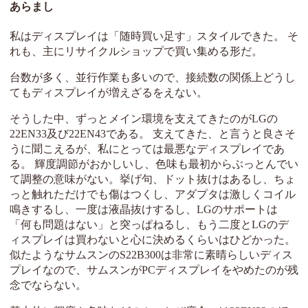
あらまし
私はディスプレイは「随時買い足す」スタイルできた。 そ
れも、主にリサイクルショップで買い集める形だ。
台数が多く、並行作業も多いので、接続数の関係上どうし
てもディスプレイが増えざるをえない。
そうした中、ずっとメイン環境を支えてきたのがLGの
22EN33及び22EN43である。 支えてきた、と言うと良さそ
うに聞こえるが、私にとっては最悪なディスプレイであ
る。 輝度調節がおかしいし、色味も最初からぶっとんでい
て調整の意味がない。挙げ句、ドット抜けはあるし、ちょ
っと触れただけでも傷はつくし、アダプタは激しくコイル
鳴きするし、一度は液晶抜けするし、LGのサポートは
「何も問題はない」と突っぱねるし、もう二度とLGのデ
ィスプレイは買わないと心に決めるくらいはひどかった。
似たようなサムスンのS22B300は非常に素晴らしいディス
プレイなので、サムスンがPCディスプレイをやめたのが残
念でならない。