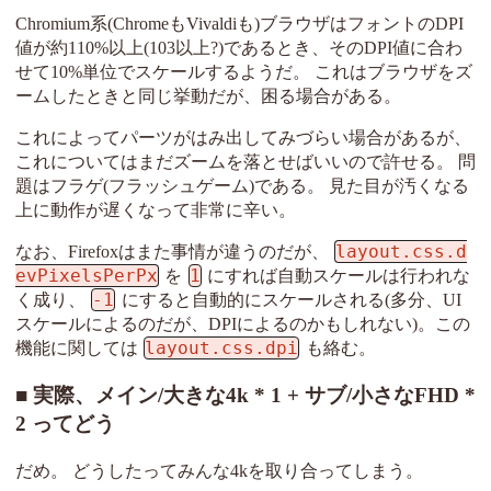
Chromium系(ChromeもVivaldiも)ブラウザはフォントのDPI
値が約110%以上(103以上?)であるとき、そのDPI値に合わ
せて10%単位でスケールするようだ。 これはブラウザをズ
ームしたときと同じ挙動だが、困る場合がある。
これによってパーツがはみ出してみづらい場合があるが、
これについてはまだズームを落とせばいいので許せる。 問
題はフラゲ(フラッシュゲーム)である。 見た目が汚くなる
上に動作が遅くなって非常に辛い。
layout.css.d
なお、Firefoxはまた事情が違うのだが、
evPixelsPerPx
1
を
にすれば自動スケールは行われな
-1
く成り、
にすると自動的にスケールされる(多分、UI
スケールによるのだが、DPIによるのかもしれない)。この
layout.css.dpi
機能に関しては
も絡む。
実際、メイン/大きな4k * 1 + サブ/小さなFHD *
2 ってどう
だめ。 どうしたってみんな4kを取り合ってしまう。