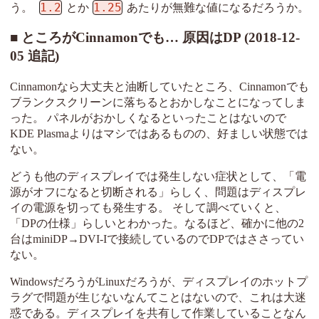
1.2
1.25
う。
とか
あたりが無難な値になるだろうか。
ところがCinnamonでも… 原因はDP (2018-12-
05 追記)
Cinnamonなら大丈夫と油断していたところ、Cinnamonでも
ブランクスクリーンに落ちるとおかしなことになってしま
った。 パネルがおかしくなるといったことはないので
KDE Plasmaよりはマシではあるものの、好ましい状態では
ない。
どうも他のディスプレイでは発生しない症状として、「電
源がオフになると切断される」らしく、問題はディスプレ
イの電源を切っても発生する。 そして調べていくと、
「DPの仕様」らしいとわかった。なるほど、確かに他の2
台はminiDP→DVI-Iで接続しているのでDPではささってい
ない。
WindowsだろうがLinuxだろうが、ディスプレイのホットプ
ラグで問題が生じないなんてことはないので、これは大迷
惑である。ディスプレイを共有して作業していることなん