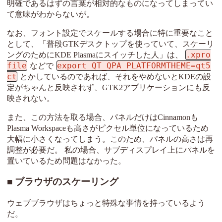
明確であるはずの言葉が相対的なものになってしまってい
て意味がわからないが。
なお、フォント設定でスケールする場合に特に重要なこと
として、「普段GTKデスクトップを使っていて、スケーリ
.xpro
ングのためにKDE Plasmaにスイッチした人」は、
file
export QT_QPA_PLATFORMTHEME=qt5
などで
ct
とかしているのであれば、それをやめないとKDEの設
定がちゃんと反映されず、GTK2アプリケーションにも反
映されない。
また、この方法を取る場合、パネルだけはCinnamonも
Plasma Workspaceも高さがピクセル単位になっているため
大幅に小さくなってしまう。このため、パネルの高さは再
調整が必要だ。 私の場合、サブディスプレイ上にパネルを
置いているため問題はなかった。
ブラウザのスケーリング
ウェブブラウザはちょっと特殊な事情を持っているよう
だ。