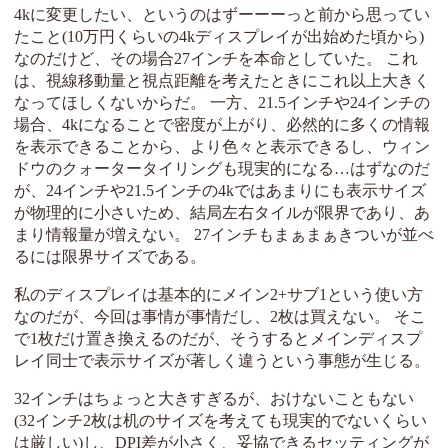
4kに変更したい、というのはずーーーっと前から思ってい
たこと(10万円くらいの4kディスプレイが出始めた頃から)
なのだけど、その場合27インチを本命としていた。 これ
は、視線移動量と視点距離を考えたときにこれ以上大きく
なってほしくないからだ。 一方、21.5インチや24インチの
場合、4kになることで密度が上がり、必然的に多くの情報
を表示できることから、より色々と表示できるし、ウィン
ドウのクォータータイリングも現実的になる…はずなのだ
が、24インチや21.5インチの4kではあまりにも表示サイズ
が物理的に小さいため、結局左右タイルが限界であり、あ
まり情報量が増えない。 27インチもまぁまぁきついが並べ
るには限界サイズである。
私のディスプレイは基本的にメイン2+サブ1という使い方
なのだが、今回は事情が事情だし、2枚は買えない。 そこ
で1枚だけ置き換えるのだが、そうするとメインディスプ
レイ同士で表示サイズが著しく違うという事態が生じる。
32インチはちょっと大きすぎるが、おけないこともない
(32インチ2枚は机のサイズを考えても現実的でないくらい
は厳しい)し、DPI差が小さく、妥協できるセッティングが