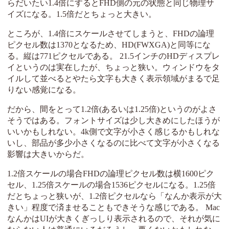
らだいたい1.4倍にするとFHD側の元の状態と同じ物理サ
イズになる。1.5倍だとちょっと大きい。
ところが、1.4倍にスケールさせてしまうと、FHDの論理
ピクセル数は1370となるため、HD(FWXGA)と同等にな
る。縦は771ピクセルである。 21.5インチのHDディスプレ
イというのは実在したが、ちょっと狭い。ウィンドウをタ
イルして並べるとやたら文字も大きく表示領域がまるで足
りない感覚になる。
だから、間をとって1.2倍(あるいは1.25倍)というのがよさ
そうではある。フォントサイズは少し大きめにしたほうが
いいかもしれない。4k側で文字が小さく感じるかもしれな
いし、部品が多少小さくなるのに比べて文字が小さくなる
影響は大きいからだ。
1.2倍スケールの場合FHDの論理ピクセル数は横1600ピク
セル、1.25倍スケールの場合1536ピクセルになる。1.25倍
だとちょっと狭いが、1.2倍ピクセルなら「なんか表示が大
きい」程度で済ませることもできそうな感じである。 Mac
なんかはUIが大きくぎっしり表示されるので、それが気に