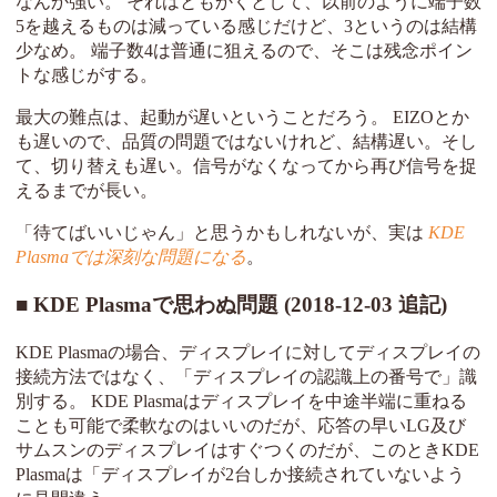
なんか強い。 それはともかくとして、以前のように端子数
5を越えるものは減っている感じだけど、3というのは結構
少なめ。 端子数4は普通に狙えるので、そこは残念ポイン
トな感じがする。
最大の難点は、起動が遅いということだろう。 EIZOとか
も遅いので、品質の問題ではないけれど、結構遅い。そし
て、切り替えも遅い。信号がなくなってから再び信号を捉
えるまでが長い。
「待てばいいじゃん」と思うかもしれないが、実は
KDE
Plasmaでは深刻な問題になる
。
KDE Plasmaで思わぬ問題 (2018-12-03 追記)
KDE Plasmaの場合、ディスプレイに対してディスプレイの
接続方法ではなく、「ディスプレイの認識上の番号で」識
別する。 KDE Plasmaはディスプレイを中途半端に重ねる
ことも可能で柔軟なのはいいのだが、応答の早いLG及び
サムスンのディスプレイはすぐつくのだが、このときKDE
Plasmaは「ディスプレイが2台しか接続されていないよう