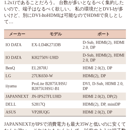
1.2x1)であることだろう。 台数が多いとなるべく集約した
いので、端子はなるべく欲しい。 私の環境だとDVI-Iが多
いけど、別にDVI-ItoHDMIは可能なのでHDMIで良しとし
て…
メーカー
モデル
ポート
D-Sub, HDMI(2), HDMI
IO DATA
EX-LD4K271DB
2.0, DP
D-Sub, HDMI(2), HDMI
IO DATA
KH2750V-UHD
2.0, DP
BenQ
EL2870U
HDMI 2.0(2), DP
LG
27UK650-W
HDMI(2), DP
ProLite B2875UHSU
DVI, D-Sub, HDMI 2.0,
iiyama
B2875UHSU-B1
DP
JAPANNEXT
JN-IPS27FLUHD
HDMI 2.0(2), DP(2)
DELL
S2817Q
HDMI(2), DP, miniDP
ASUS
VP28UQG
HDMI 2.0(2), DP
JAPANNEXTがIPSで消費電力も最大35Wと低いのに安くて