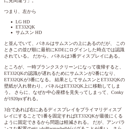
に見間違う」。
つまり、左から
LG HD
ET332QK
サムスン HD
と並んでいて、パネルはサムスンの上にあるのだが、 この
ときこの並び順に最初にKDEにログインした時点では認識
されている。 だから、パネルは3番ディスプレイにある。
ところが、一時ブランクスクリーンになって復帰すると、
ET332QKの認識が遅れるためにサムスンが2番になり、
ET332QKが3番になる。 結果としてサムスンとET332QKの
壁紙が入れ替わり、パネルはET332QK上に移動してしま
う。 さらに、なぜか中心座標を見失ってしまって、Conky
が1920pxずれる。
3台であれば右にあるディスプレイをプライマリディスプ
レイにすることで1番を固定すればET332QKが最後にくる
ように固定できるから問題は軽減される。 だが、アンバラ
ンスな配置のせいかPlasmashellがバグることが多い。さら