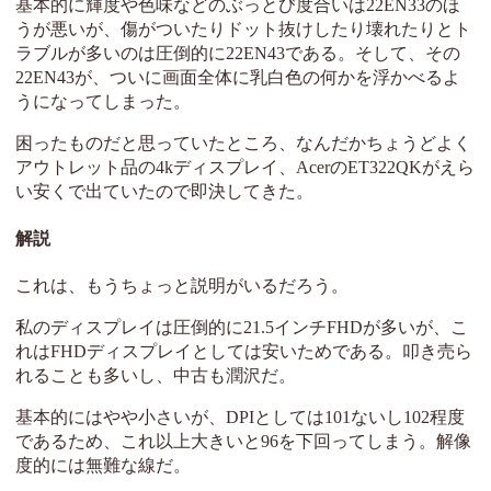
基本的に輝度や色味などのぶっとび度合いは22EN33のほ
うが悪いが、傷がついたりドット抜けしたり壊れたりとト
ラブルが多いのは圧倒的に22EN43である。そして、その
22EN43が、ついに画面全体に乳白色の何かを浮かべるよ
うになってしまった。
困ったものだと思っていたところ、なんだかちょうどよく
アウトレット品の4kディスプレイ、AcerのET322QKがえら
い安くで出ていたので即決してきた。
解説
これは、もうちょっと説明がいるだろう。
私のディスプレイは圧倒的に21.5インチFHDが多いが、こ
れはFHDディスプレイとしては安いためである。叩き売ら
れることも多いし、中古も潤沢だ。
基本的にはやや小さいが、DPIとしては101ないし102程度
であるため、これ以上大きいと96を下回ってしまう。解像
度的には無難な線だ。