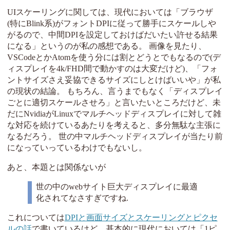
UIスケーリングに関しては、現代においては「ブラウザ
(特にBlink系)がフォントDPIに従って勝手にスケールしや
がるので、中間DPIを設定しておけばだいたい許せる結果
になる」というのが私の感想である。 画像を見たり、
VSCodeとかAtomを使う分には割とどうとでもなるので(デ
ィスプレイを4k/FHD間で動かすのは大変だけど)、「フォ
ントサイズさえ妥協できるサイズにしとけばいいや」が私
の現状の結論。 もちろん、言うまでもなく「ディスプレイ
ごとに適切スケールさせろ」と言いたいところだけど、未
だにNvidiaがLinuxでマルチヘッドディスプレイに対して雑
な対応を続けているあたりを考えると、多分無駄な主張に
なるだろう。 世の中マルチヘッドディスプレイが当たり前
になっていっているわけでもないし。
あと、本題とは関係ないが
世の中のwebサイト巨大ディスプレイに最適
化されてなさすぎですね.
これについては
DPIと画面サイズとスケーリングとピクセ
ルの話
で書いているけど、基本的に現代においては「1ピ