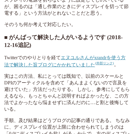
が、困るのは「通し作業のときにディスプレイを切って節
電する」という方法がとれないことだと思う。
そのうち何か考えて対応したい。
がんばって解決した人がいるようです (2018-
12-16追記)
Twitterでのやりとりを経て
エヌユルさんがxrandrを使う方
法で解決した旨ブログにかかれていました
。
実はこの方法、私にとっては既知で、以前のスケールと
DPIのアーティクルを含めて「あんまよくないので言及を
避けていた」方法だったりする。 しかし、参考にしてもら
えるなら、もっとちゃんと説明すればよかったな、この方
法でよかったなら悩ませずに済んだのに…と割と後悔して
いる。
手順、及び結果はどうブログの記事の通りである。 ちなみ
に、ディスプレイ位置が上限に合わせられてしまうのは
「0,0にディスプレイを欲しがる」からで、左のディスプレ