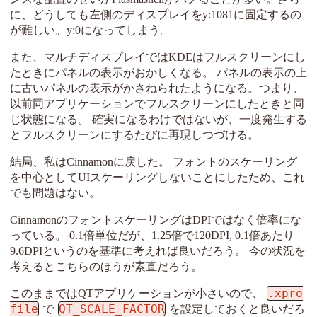
に、どうしても左側のディスプレイをy:1081に固定するの
が難しい。y:0になってしまう。
また、マルチディスプレイではKDEはフルスクリーンにし
たときにパネルの表示がおかしくなる。 パネルの表示の上
に古いパネルの表示がかさねられたようになる。つまり、
以前同アプリケーションでフルスクリーンにしたときと同
じ状態になる。 確実になるわけではないが、一度発生する
とフルスクリーンにするたびに再現しつづける。
結局、私はCinnamonに戻した。 フォントのスケーリング
を中心としてUIスケーリングしないことにしたため、これ
でも問題はない。
CinnamonのフォントスケーリングはDPIではなく倍率にな
っている。 0.1倍単位だが、1.25倍で120DPI, 0.1倍あたり
9.6DPIというのを基準に考えれば良いだろう。 今の状況を
考えるとこちらのほうが素直だろう。
.xpro
このままではQTアプリケーションが小さいので、
file
QT_SCALE_FACTOR
で
を設定しておくと良いだろ