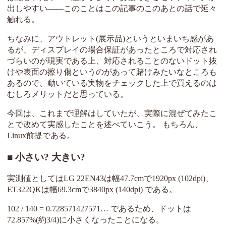
出しやすい――このことはこの記事のこのあとの話で延々
触れる。
ちなみに、アウトレット(展示品)というといまいち感があ
るが、ディスプレイの場合保証があったところで対応され
づらいのが現実である上、対応されることのないドット抜
けや表面の擦り傷というのがあって賭けみたいなところも
あるので、動いている実物をチェックした上で買えるのは
むしろメリットだと思っている。
今回は、これまで理解はしていたが、実際に混ぜてみたこ
とで改めて実感したことを述べていこう。 もちろん、
Linux前提である。
小さい? 大きい?
実測値としてはLG 22EN43は幅47.7cmで1920px (102dpi)、
ET322QKは幅69.3cmで3840px (140dpi) である。
102 / 140 = 0.728571427571… であるため、ドットは
72.857%(約3/4)に小さくなったことになる。