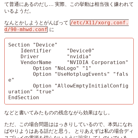
て普通にあるのだし… 実際、この挙動は相当強く嫌われて
いるようだ。
/etc/X11/xorg.conf.
なんとかしようとがんばって
d/90-mhwd.conf
に
Section "Device"

    Identifier     "Device0"

    Driver         "nvidia"

    VendorName     "NVIDIA Corporation"

        Option "NoLogo" "1"

        Option "UseHotplugEvents" "fals
e"

        Option "AllowEmptyInitialConfig
uration" "true"

EndSection
などと書いてみたものの残念ながら効果はなし。
ただ、この場合問題ははっきりしているので、本気になれ
ばやりようはある話だと思う。 とりあえずは私の場合ディ
スプレイの電源を切らないように設定してしのいでいる