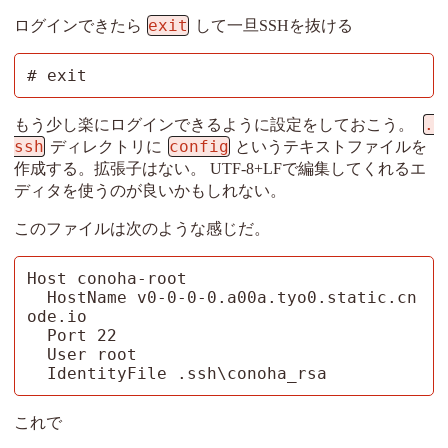
exit
ログインできたら
して一旦SSHを抜ける
# exit
.
もう少し楽にログインできるように設定をしておこう。
ssh
config
ディレクトリに
というテキストファイルを
作成する。拡張子はない。 UTF-8+LFで編集してくれるエ
ディタを使うのが良いかもしれない。
このファイルは次のような感じだ。
Host conoha-root

  HostName v0-0-0-0.a00a.tyo0.static.cn
ode.io

  Port 22

  User root

  IdentityFile .ssh\conoha_rsa
これで