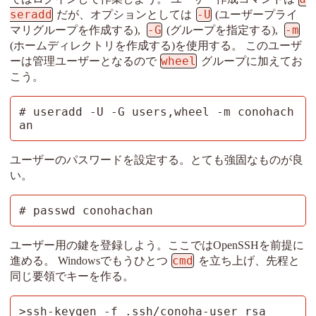
seradd
-U
だが、オプションとしては
(ユーザープライ
-G
-m
マリグループを作成する),
(グループを指定する),
(ホームディレクトリを作成する)を使用する。 このユーザ
wheel
ーは管理ユーザーとなるので
グループに加えてお
こう。
# useradd -U -G users,wheel -m conohach
an
ユーザーのパスワードを設定する。とても強固なものが良
い。
# passwd conohachan
ユーザー用の鍵を登録しよう。ここではOpenSSHを前提に
cmd
進める。 Windowsでもうひとつ
を立ち上げ、先程と
同じ要領でキーを作る。
>ssh-keygen -f .ssh/conoha-user_rsa