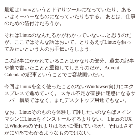
最近はLinuxというとドヤりツールになっていたり、ある
いはミーハーなものになっていたりもする。 あとは、仕事
のための箔付けだろうか。
それはLinuxのなんたるかがわかっていない…と思うのだ
が、ここではそんな話はおいて、とりあえずLinuxを触っ
てみたいという人のお手伝いをしよう。
この記事にかかれていることはかなりの部分、過去の記事
や他で書いたことと重複してしまうのだが、Advent
Calendarの記事ということでご容赦願いたい。
今回はLinuxを全く使ったことのないWindowser向けにエク
スプレスで進めていく。 スキル不足が直接に迷惑になるサ
ーバー構築ではなく、またデスクトップ用途でもない。
なお、Linuxそのものを体験して評したいのならばメイン
マシンにLinuxをインストールするよりない。 LinuxのUX
はWindowsのそれよりはるかに優れているが、それはさす
がにVPSでわかるようなものではない。