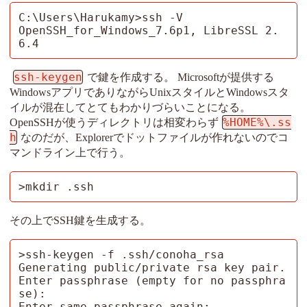
C:\Users\Harukamy>ssh -V

OpenSSH_for_Windows_7.6p1, LibreSSL 2.
6.4
ssh-keygen
で鍵を作成する。 Microsoftが提供する
WindowsアプリでありながらUnixスタイルとWindowsスタ
イルが混在してとてもわかりづらいことになる。
%HOME%\.ss
OpenSSHが使うディレクトリは相変わらず
h
なのだが、Explorerでドットファイルが作れないのでコ
マンドライン上で行う。
>mkdir .ssh
その上でSSH鍵を生成する。
>ssh-keygen -f .ssh/conoha_rsa

Generating public/private rsa key pair.

Enter passphrase (empty for no passphra
se):

Enter same passphrase again:
