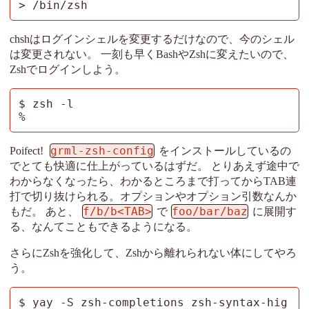
> /bin/zsh
chshはログインシェルを変更するだけなので、今のシェル
は変更されない。 一刻も早くBashやZshに変えたいので、
Zshでログインしよう。
$ zsh -l

%
grml-zsh-config
Poifect!
をインストールしているの
でとても快適に仕上がっているはずだ。 とりあえず途中で
わからなくなったら、わかるところまで打ってからTAB連
打で切り抜けられる。オプションやオプション引数なんか
f/b/b<TAB>
foo/bar/baz
もだ。 あと、
で
に展開す
る、なんてこともできるようになる。
さらにZshを強化して、Zshから離れられない体にしてやろ
う。
$ yay -S zsh-completions zsh-syntax-hig