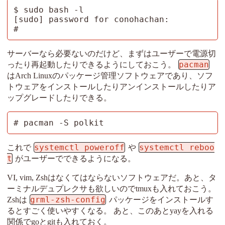
$ sudo bash -l

[sudo] password for conohachan: 

# 
サーバーなら必要ないのだけど、まずはユーザーで電源切
pacman
ったり再起動したりできるようにしておこう。
はArch Linuxのパッケージ管理ソフトウェアであり、ソフ
トウェアをインストールしたりアンインストールしたりア
ップグレードしたりできる。
# pacman -S polkit
systemctl poweroff
systemctl reboo
これで
や
t
がユーザーでできるようになる。
VI, vim, Zshはなくてはならないソフトウェアだ。あと、タ
ーミナルデュプレクサも欲しいのでtmuxも入れておこう。
grml-zsh-config
Zshは
パッケージをインストールす
るとすごく使いやすくなる。 あと、このあとyayを入れる
関係でgoとgitも入れておく。