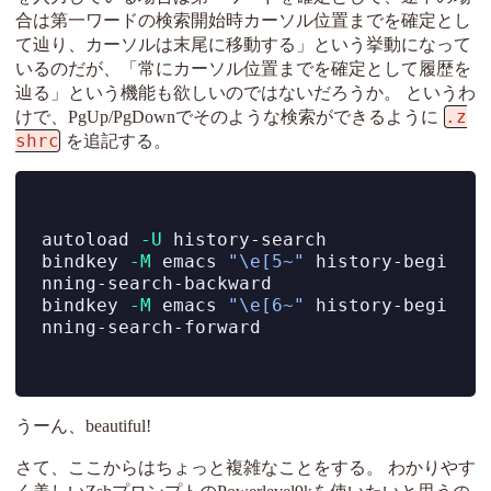
合は第一ワードの検索開始時カーソル位置までを確定とし
て辿り、カーソルは末尾に移動する」という挙動になって
いるのだが、「常にカーソル位置までを確定として履歴を
辿る」という機能も欲しいのではないだろうか。 というわ
.z
けで、PgUp/PgDownでそのような検索ができるように
shrc
を追記する。
autoload
-U
 history-search
bindkey
-M
 emacs 
"\e[5~"
 history-begi
nning-search-backward
bindkey
-M
 emacs 
"\e[6~"
 history-begi
nning-search-forward
うーん、beautiful!
さて、ここからはちょっと複雑なことをする。 わかりやす