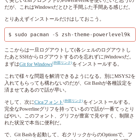
く美しいZshプロンプトのPowerlevel9kを使いたいと思うの
だが、これはWindowsだとひと手間ふた手間ある感じだ。
とりあえずインストールだけはしておこう。
$ sudo pacman -S zsh-theme-powerlevel9k
ここからは一旦ログアウトして(各シェルのログアウトし
たあとSSHからログアウトするのを忘れずに)Windowsだ。
まずは
Git for Windows
をインストールする。
これで様々な問題を解消できるようになる。別にMSYS2を
入れてもらっても構わないのだが、Git Bashが各種設定を
済ませてあるので話が早い。
そして、次に
Cicaフォント
をインストールする。
完全なPowerlineグリフを持っているので話が一番てっとり
ばやい。このフォント、グリフが豊富で見やすく、制限さ
れた状況で本当に便利だ。
で、Git Bashを起動して、右クリックからのOptionsで、フ