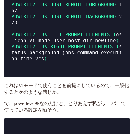
POWERLEVEL9K_HOST_REMOTE_FOREGROUND
=
1
62
POWERLEVEL9K_HOST_REMOTE_BACKGROUND
=
2
23
POWERLEVEL9K_LEFT_PROMPT_ELEMENTS
=
(
os
_icon vi_mode user host dir newline
)
POWERLEVEL9K_RIGHT_PROMPT_ELEMENTS
=
(
s
tatus background_jobs command_executi
on_time vcs
)
これはVIモードで使うことを前提にしているので、一般化
すると次のような感じか。
で、powerlevel9kなのだけど、とりあえず私がサーバーで
使っている設定を晒そう。