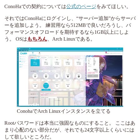
ConoHaでの契約については
公式のページ
をみてほしい。
それではConoHaにログインし、“サーバー追加”からサーバ
ーを追加しよう。 練習用なら512MBで良いだろうし、パ
フォーマンスオフロードを期待するなら1GB以上にしよ
う。 OSは
もちろん
、Arch Linuxである。
ConohaでArch Linuxインスタンスを立てる
Rootパスワードは本当に強固なものにすること。 ここはあ
まり心配のない部分だが、それでも24文字以上くらいには
して欲しいところだ。