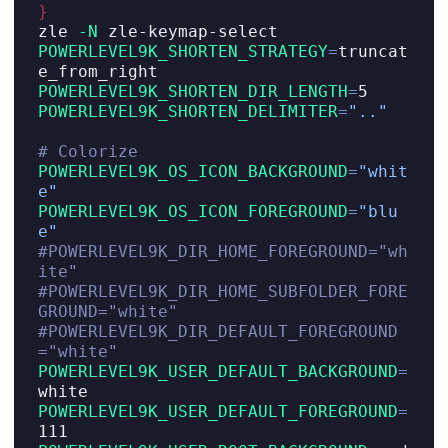
}
zle
-N
 zle-keymap-select
POWERLEVEL9K_SHORTEN_STRATEGY
=
truncat
e_from_right
POWERLEVEL9K_SHORTEN_DIR_LENGTH
=
5
POWERLEVEL9K_SHORTEN_DELIMITER
=
".."
# Colorize
POWERLEVEL9K_OS_ICON_BACKGROUND
=
"whit
e"
POWERLEVEL9K_OS_ICON_FOREGROUND
=
"blu
e"
#POWERLEVEL9K_DIR_HOME_FOREGROUND="wh
ite"
#POWERLEVEL9K_DIR_HOME_SUBFOLDER_FORE
GROUND="white"
#POWERLEVEL9K_DIR_DEFAULT_FOREGROUND
="white"
POWERLEVEL9K_USER_DEFAULT_BACKGROUND
=
white
POWERLEVEL9K_USER_DEFAULT_FOREGROUND
=
111