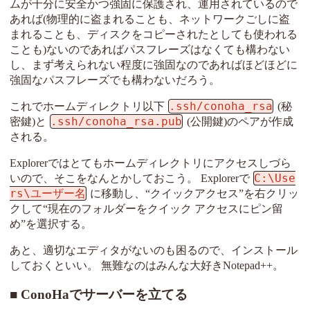
ムが十分に安全かつ強固に保護され、運用されているので
あれば(物理的に盗まれることも、ネットワークごしに盗
まれることも、ディスクをコピーされたとしても使われる
ことも)ないのであればパスフレーズはなくても構わない
し、まず考えられない程度に強固なのであればほどほどに
強固なパスフレーズでも構わないだろう。
.ssh/conoha_rsa
これでホームディレクトリ以下
(秘
.ssh/conoha_rsa.pub
密鍵)と
(公開鍵)のペアが作成
される。
Explorerではとてもホームディレクトリにアクセスしづら
C:\Use
いので、そこをなんとかしておこう。 Explorerで
rs\ユーザー名
に移動し、“クイックアクセス”を右クリッ
クして“現在のフォルダーをクイック アクセスにピン留
め”を選択する。
あと、適切なエディタがないのも困るので、インストール
しておくといい。 無難なのはみんな大好きNotepad++。
ConoHaでサーバーを立てる