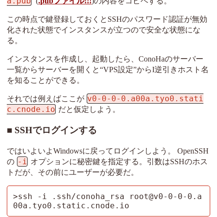
a.pub
(
.pubファイル!!!
)の内容をコピペする。
この時点で鍵登録しておくとSSHのパスワード認証が無効
化された状態でインスタンスが立つので安全な状態にな
る。
インスタンスを作成し、起動したら、ConoHaのサーバー
一覧からサーバーを開くと“VPS設定”からI逆引きホスト名
を知ることができる。
v0-0-0-0.a00a.tyo0.stati
それでは例えばここが
c.cnode.io
だと仮定しよう。
SSHでログインする
ではいよいよWindowsに戻ってログインしよう。 OpenSSH
-i
の
オプションに秘密鍵を指定する。引数はSSHのホス
トだが、その前にユーザーが必要だ。
>ssh -i .ssh/conoha_rsa root@v0-0-0-0.a
00a.tyo0.static.cnode.io