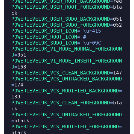
POWERLEVEL9K_USER_ROOT_BACKGROUND
=
red
POWERLEVEL9K_USER_ROOT_FOREGROUND
=
bla
ck
POWERLEVEL9K_USER_SUDO_BACKGROUND
=
051
POWERLEVEL9K_USER_SUDO_FOREGROUND
=
052
POWERLEVEL9K_USER_ICON
=
"\uF415"
POWERLEVEL9K_ROOT_ICON
=
"#"
POWERLEVEL9K_SUDO_ICON
=
"\uF09C"
POWERLEVEL9K_VI_MODE_NORMAL_FOREGROUN
D
=
051
POWERLEVEL9K_VI_MODE_INSERT_FOREGROUN
D
=
168
POWERLEVEL9K_VCS_CLEAN_BACKGROUND
=
147
POWERLEVEL9K_VCS_UNTRACKED_BACKGROUND
=
174
POWERLEVEL9K_VCS_MODIFIED_BACKGROUND
=
139
POWERLEVEL9K_VCS_CLEAN_FOREGROUND
=
bla
ck
POWERLEVEL9K_VCS_UNTRACKED_FOREGROUND
=
black
POWERLEVEL9K_VCS_MODIFIED_FOREGROUND
=
black