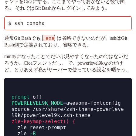
ォントをCicaにする。ここまでやっておかないと後で困
る。 それではGit Bashからログインしてみよう。
$ ssh conoha
.exe
通常Git Bashでも
は省略できないのだが、sshはGit
Bash側で定義されており、省略できる。
minttyになったことでだいぶ見やすくなったのではないだ
ろうか。Cicaフォントだし。 で、powerlevel9kなのだけ
ど、とりあえず私がサーバーで使っている設定を晒そう。
prompt
 off
POWERLEVEL9K_MODE
=
awesome-fontconfig
source
 /usr/share/zsh-theme-powerleve
l9k/powerlevel9k.zsh-theme
zle-keymap-select()
{
zle
 reset-prompt
zle
-R