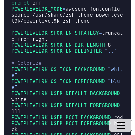
prompt
 off
POWERLEVEL9K_MODE
=
awesome-fontconfig
source
 /usr/share/zsh-theme-powerleve
l9k/powerlevel9k.zsh-theme
POWERLEVEL9K_SHORTEN_STRATEGY
=
truncat
e_from_right
POWERLEVEL9K_SHORTEN_DIR_LENGTH
=
8
POWERLEVEL9K_SHORTEN_DELIMITER
=
".."
# Colorize
POWERLEVEL9K_OS_ICON_BACKGROUND
=
"whit
e"
POWERLEVEL9K_OS_ICON_FOREGROUND
=
"blu
e"
POWERLEVEL9K_USER_DEFAULT_BACKGROUND
=
white
POWERLEVEL9K_USER_DEFAULT_FOREGROUND
=
111
POWERLEVEL9K_USER_ROOT_BACKGROUND
=
red
POWERLEVEL9K_USER_ROOT_FOREGROUND
=
bla
ck