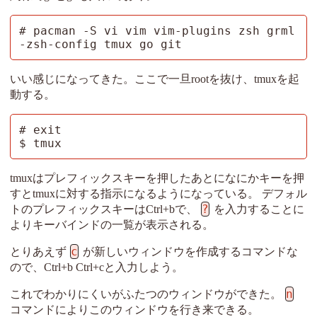
# pacman -S vi vim vim-plugins zsh grml
-zsh-config tmux go git
いい感じになってきた。ここで一旦rootを抜け、tmuxを起
動する。
# exit

$ tmux
tmuxはプレフィックスキーを押したあとになにかキーを押
すとtmuxに対する指示になるようになっている。 デフォル
?
トのプレフィックスキーはCtrl+bで、
を入力することに
よりキーバインドの一覧が表示される。
c
とりあえず
が新しいウィンドウを作成するコマンドな
ので、Ctrl+b Ctrl+cと入力しよう。
n
これでわかりにくいがふたつのウィンドウができた。
コマンドによりこのウィンドウを行き来できる。