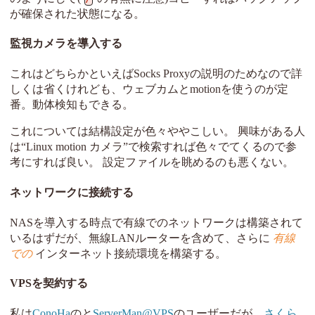
が確保された状態になる。
監視カメラを導入する
これはどちらかといえばSocks Proxyの説明のためなので詳
しくは省くけれども、ウェブカムとmotionを使うのが定
番。動体検知もできる。
これについては結構設定が色々ややこしい。 興味がある人
は“Linux motion カメラ”で検索すれば色々でてくるので参
考にすれば良い。 設定ファイルを眺めるのも悪くない。
ネットワークに接続する
NASを導入する時点で有線でのネットワークは構築されて
いるはずだが、無線LANルーターを含めて、さらに
有線
での
インターネット接続環境を構築する。
VPSを契約する
私は
ConoHa
のと
ServerMan@VPS
のユーザーだが、
さくら