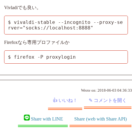
Vivladiでも良い。
$ vivaldi-stable --incognito --proxy-se
rver="socks://localhost:8888"
Firefoxなら専用プロファイルか
$ firefox -P proxylogin
Wrote on:
2018-06-03 04:36:33
Share with LINE
Share (web with Share API)