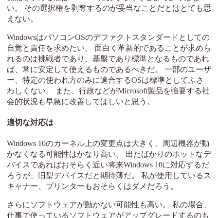
い。 その選択権を剥奪するのが妥当なことだとはとても思
えない。
WindowsはパソコンOSのデファクトスタンダードとしての
自覚と責任を求めたい。 面白く革新的であることが求めら
れるのは挑戦者であり、基盤であり標準となるものであれ
ば、常に安定して使えるものであるべきだ。 一部のユーザ
ー、特定の使われ方のみに適合するOSは標準としてふさ
わしくない。 また、行政などがMicrosoft製品を強要する社
会的状況も早急に改善してほしいと思う。
適切な対応は
Windows 10のカーネル上の変更点は大きく、周辺機器が動
かなくなる可能性はかなり高い。 出たばかりのホットなデ
バイスであればおそらく近い将来Windows 10に対応するだ
ろうが、旧型デバイスだと期待薄だ。 私が使用しているス
キャナー、プリンターもおそらくはダメだろう。
さらにソフトウェアが動かない可能性も高い。 私の場合、
仕事で使っているソフトウェアがアップグレードするのも