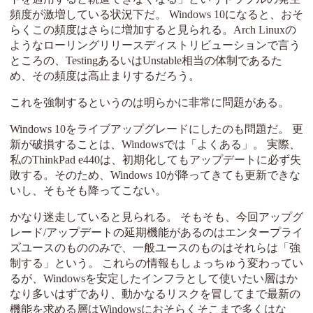
頻度が激増している状況下だ。 Windows 10になると、おそ
らくこの頻度はさらに増加すると見られる。Arch Linuxの
ようなローリングリリースディストリビューションで言う
ところの、TestingあるいはUnstable相当の体制であるた
め、その頻度は高止まりするだろう。
これを強制するというのは明らかに非常に問題がある。
Windows 10をライブアップグレードにしたのも問題だ。 更
新が破損することは、Windowsでは「よくある」。 実際、
私のThinkPad e440は、初期化してもアップデートに必ず失
敗する。そのため、Windows 10が降ってきても更新できな
いし、そもそも降ってこない。
かなり迷走していると見られる。 そもそも、今回アップグ
レード/アップデートの延期機能があるのはエンタープライ
ズユースのもののみで、一般ユースのものはそれらは「強
制する」という。 これらの情報もしょっちゅう変わってい
るが、Windowsを安定したインフラとして使いたい層はか
なり多いはずであり、動かなるリスクを冒してまで最新の
機能を求める層はWindowsにおそらくそこまで多くはな