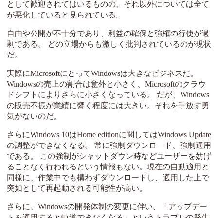
として歓迎されてはいるものの、それ以外については全て
が悪化していると見られている。
自由や公開が不十分であり、利益の確保と強権の行使が過
剰である。 どの立場からも激しく批判されているのが現状
だ。
実際にMicrosoftにとってWindowsは大きなビジネスだ。
Windowsの売上の割合は意外と小さく、Microsoftのクラウ
ドシフトによりさらに小さくなっている。 だが、Windows
の販売不振が業績に響く程度には大きい。それを手放す勇
気がないのだ。
さらにWindows 10はHome editionに関してはWindows Update
の調整ができなくなる。 常に強制ダウンロード、強制適用
である。 この強制がシャットダウン時などユーザーを妨げ
ることなく行われるという情報もない。現在の自動適用と
同様に、作業中でも構わずダウンロードし、適用した上で
突如として再起動される可能性が高い。
さらに、Windowsの開発体制の変更に伴い、「アップデー
トを適用すると軌道できなくなる」というトラブルの発生