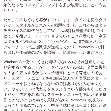
始的だったコマンドプロンプトを多少改善した、というあ
たりだ。
だが、このちぐはぐ感がすごい。まず、タイルを使うタブ
レットスタイルがこれからの標準であり、これからはタッ
チデバイスの時代だとしてWindows8は従来型のUIを切り
捨て、今後フェードアウトさせていくことを示した。今回
はタイルやWindows StoreといったWindows 8で導入された
フィーチャーの主従関係が逆転しており、Windows 8で打
ち出した価値観の誤りを認識し、軌道修正した形だろう。
Windows 8の使いにくさは尋常でないのでそれは正しいと
歓迎するとする。しかし、タイルというのは、全面に機能
を大きく表示するからタッチ端末にとって有意なのであ
り、スタートメニューの中に組み込んでも表示にスタート
メニューをおさねばならないのではありがたみが全くな
い。ウィジットの代わりをさせようという部分もあったは
ずだが、内容をみるにはスタートメニューを開いたまま操
作できないのではやはり意味がない。Windows 8の失敗を
ばっさり切るのではなく、中途半端にそれっぽく残した結
果、ものすごくちぐはぐなものができあがっている。