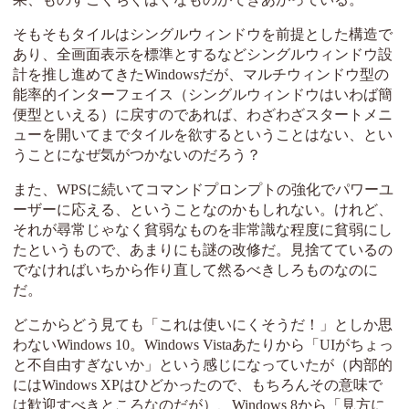
そもそもタイルはシングルウィンドウを前提とした構造で
あり、全画面表示を標準とするなどシングルウィンドウ設
計を推し進めてきたWindowsだが、マルチウィンドウ型の
能率的インターフェイス（シングルウィンドウはいわば簡
便型といえる）に戻すのであれば、わざわざスタートメニ
ューを開いてまでタイルを欲するということはない、とい
うことになぜ気がつかないのだろう？
また、WPSに続いてコマンドプロンプトの強化でパワーユ
ーザーに応える、ということなのかもしれない。けれど、
それが尋常じゃなく貧弱なものを非常識な程度に貧弱にし
たというもので、あまりにも謎の改修だ。見捨てているの
でなければいちから作り直して然るべきしろものなのに
だ。
どこからどう見ても「これは使いにくそうだ！」としか思
わないWindows 10。Windows Vistaあたりから「UIがちょっ
と不自由すぎないか」という感じになっていたが（内部的
にはWindows XPはひどかったので、もちろんその意味で
は歓迎すべきところなのだが）、Windows 8から「見方に