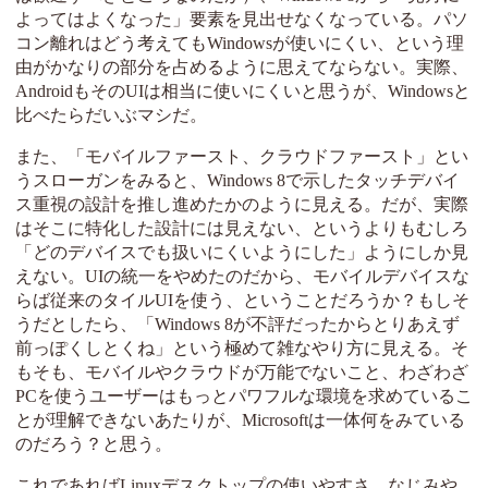
よってはよくなった」要素を見出せなくなっている。パソ
コン離れはどう考えてもWindowsが使いにくい、という理
由がかなりの部分を占めるように思えてならない。実際、
AndroidもそのUIは相当に使いにくいと思うが、Windowsと
比べたらだいぶマシだ。
また、「モバイルファースト、クラウドファースト」とい
うスローガンをみると、Windows 8で示したタッチデバイ
ス重視の設計を推し進めたかのように見える。だが、実際
はそこに特化した設計には見えない、というよりもむしろ
「どのデバイスでも扱いにくいようにした」ようにしか見
えない。UIの統一をやめたのだから、モバイルデバイスな
らば従来のタイルUIを使う、ということだろうか？もしそ
うだとしたら、「Windows 8が不評だったからとりあえず
前っぽくしとくね」という極めて雑なやり方に見える。そ
もそも、モバイルやクラウドが万能でないこと、わざわざ
PCを使うユーザーはもっとパワフルな環境を求めているこ
とが理解できないあたりが、Microsoftは一体何をみている
のだろう？と思う。
これであればLinuxデスクトップの使いやすさ、なじみや