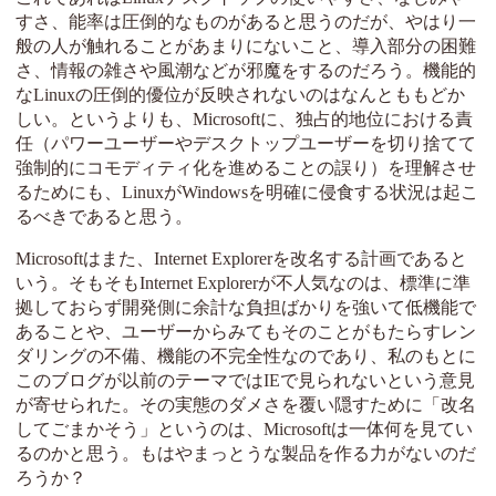
すさ、能率は圧倒的なものがあると思うのだが、やはり一
般の人が触れることがあまりにないこと、導入部分の困難
さ、情報の雑さや風潮などが邪魔をするのだろう。機能的
なLinuxの圧倒的優位が反映されないのはなんとももどか
しい。というよりも、Microsoftに、独占的地位における責
任（パワーユーザーやデスクトップユーザーを切り捨てて
強制的にコモディティ化を進めることの誤り）を理解させ
るためにも、LinuxがWindowsを明確に侵食する状況は起こ
るべきであると思う。
Microsoftはまた、Internet Explorerを改名する計画であると
いう。そもそもInternet Explorerが不人気なのは、標準に準
拠しておらず開発側に余計な負担ばかりを強いて低機能で
あることや、ユーザーからみてもそのことがもたらすレン
ダリングの不備、機能の不完全性なのであり、私のもとに
このブログが以前のテーマではIEで見られないという意見
が寄せられた。その実態のダメさを覆い隠すために「改名
してごまかそう」というのは、Microsoftは一体何を見てい
るのかと思う。もはやまっとうな製品を作る力がないのだ
ろうか？