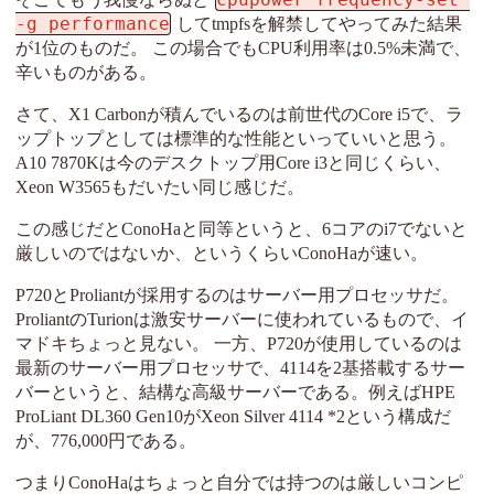
-g performance
してtmpfsを解禁してやってみた結果
が1位のものだ。 この場合でもCPU利用率は0.5%未満で、
辛いものがある。
さて、X1 Carbonが積んでいるのは前世代のCore i5で、ラ
ップトップとしては標準的な性能といっていいと思う。
A10 7870Kは今のデスクトップ用Core i3と同じくらい、
Xeon W3565もだいたい同じ感じだ。
この感じだとConoHaと同等というと、6コアのi7でないと
厳しいのではないか、というくらいConoHaが速い。
P720とProliantが採用するのはサーバー用プロセッサだ。
ProliantのTurionは激安サーバーに使われているもので、イ
マドキちょっと見ない。 一方、P720が使用しているのは
最新のサーバー用プロセッサで、4114を2基搭載するサー
バーというと、結構な高級サーバーである。例えばHPE
ProLiant DL360 Gen10がXeon Silver 4114 *2という構成だ
が、776,000円である。
つまりConoHaはちょっと自分では持つのは厳しいコンピ