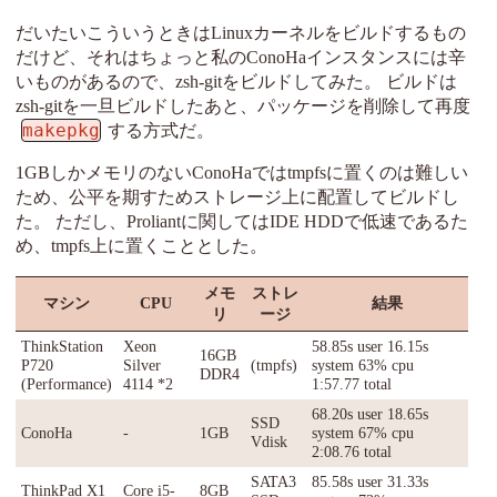
だいたいこういうときはLinuxカーネルをビルドするもの
だけど、それはちょっと私のConoHaインスタンスには辛
いものがあるので、zsh-gitをビルドしてみた。 ビルドは
zsh-gitを一旦ビルドしたあと、パッケージを削除して再度
makepkg
する方式だ。
1GBしかメモリのないConoHaではtmpfsに置くのは難しい
ため、公平を期すためストレージ上に配置してビルドし
た。 ただし、Proliantに関してはIDE HDDで低速であるた
め、tmpfs上に置くこととした。
メモ
ストレ
マシン
CPU
結果
リ
ージ
ThinkStation
Xeon
58.85s user 16.15s
16GB
P720
Silver
(tmpfs)
system 63% cpu
DDR4
(Performance)
4114 *2
1:57.77 total
68.20s user 18.65s
SSD
ConoHa
-
1GB
system 67% cpu
Vdisk
2:08.76 total
SATA3
85.58s user 31.33s
ThinkPad X1
Core i5-
8GB