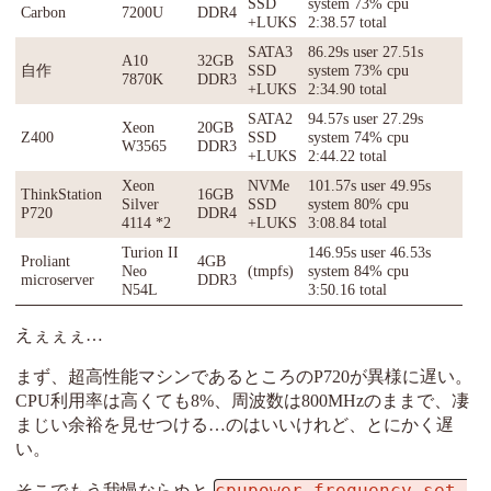
SSD
system 73% cpu
Carbon
7200U
DDR4
+LUKS
2:38.57 total
SATA3
86.29s user 27.51s
A10
32GB
自作
SSD
system 73% cpu
7870K
DDR3
+LUKS
2:34.90 total
SATA2
94.57s user 27.29s
Xeon
20GB
Z400
SSD
system 74% cpu
W3565
DDR3
+LUKS
2:44.22 total
Xeon
NVMe
101.57s user 49.95s
ThinkStation
16GB
Silver
SSD
system 80% cpu
P720
DDR4
4114 *2
+LUKS
3:08.84 total
Turion II
146.95s user 46.53s
Proliant
4GB
Neo
(tmpfs)
system 84% cpu
microserver
DDR3
N54L
3:50.16 total
えぇぇぇ…
まず、超高性能マシンであるところのP720が異様に遅い。
CPU利用率は高くても8%、周波数は800MHzのままで、凄
まじい余裕を見せつける…のはいいけれど、とにかく遅
い。
cpupower frequency-set 
そこでもう我慢ならぬと