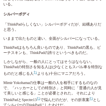
いる。
シルバーボディ
「ThinkPadらしくない」シルバーボディだが、結構ありだ
と思う。
いままで出たものと違い、全面がシルバーになっている。
ThinkPadはもちろん良いものであり、ThinkPadの黒も、ピ
ーチスキンも、ThinkPadの誇りというべきものだ。
しかしながら、一般の人にとってはそうはならない。
ThinkPadの特別さを知る人は(少なくともスバル車を特別な
1
ものだと感じる人
よりも)十分にマニアだろう。
Mimir Yokohamaの仕事は一般の人を相手にするものなの
で、「ハッカーとしての特別さ」と同時に「普通の人が見
て美しいと感じる」ことが必要とされた。 それにより
2
3
ThinkPadとSpectre13
で悩んだのだが、その折衷案
とし
てシルバーのThinkPadにしたわけだ。