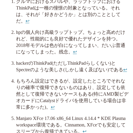
クルマにおけるスバルや、ラップトップにおける
ThinkPadは一種の憧憬の対象となっている。それ
は、それが「好きかどうか」とは別のこととして
だ。
↩︎
hpの個人向け高級ラップトップ。ちょっと高めだけ
れど、性能的にも良好で優れたデザインを持つ。
2018年モデルは色が白になってしまい、だいぶ普通
になってしまった。残念。
↩︎
hackerのThinkPad(ただしThinkPadらしくない)と
Spectreのような美しさ(しかし遠く及ばない)である
↩︎
もちろん設定はできるが、設定したところでそれな
りの確率で復帰できないものはあり、設定しても依
然として復帰できないケースもある(特にAMD製ビデ
オカードにCatalystドライバを使用している場合は非
常に多かった)。
↩︎
Manjaro XFce 17.06 x86_64 Linux 4.14.4 * KDE Plasma
workspace環境である。Cinnamon, XFceでも安定して
スリープから復帰できている。
↩︎