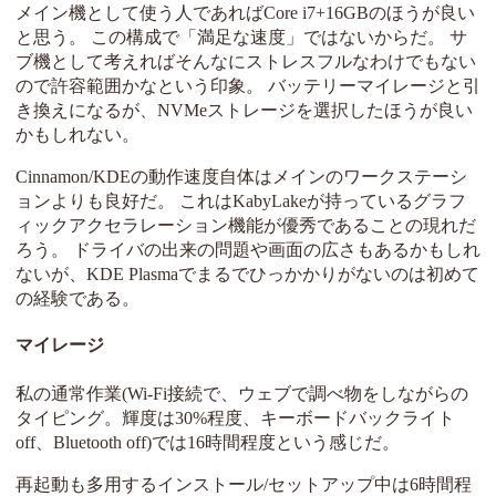
メイン機として使う人であればCore i7+16GBのほうが良い
と思う。 この構成で「満足な速度」ではないからだ。 サ
ブ機として考えればそんなにストレスフルなわけでもない
ので許容範囲かなという印象。 バッテリーマイレージと引
き換えになるが、NVMeストレージを選択したほうが良い
かもしれない。
Cinnamon/KDEの動作速度自体はメインのワークステーシ
ョンよりも良好だ。 これはKabyLakeが持っているグラフ
ィックアクセラレーション機能が優秀であることの現れだ
ろう。 ドライバの出来の問題や画面の広さもあるかもしれ
ないが、KDE Plasmaでまるでひっかかりがないのは初めて
の経験である。
マイレージ
私の通常作業(Wi-Fi接続で、ウェブで調べ物をしながらの
タイピング。輝度は30%程度、キーボードバックライト
off、Bluetooth off)では16時間程度という感じだ。
再起動も多用するインストール/セットアップ中は6時間程