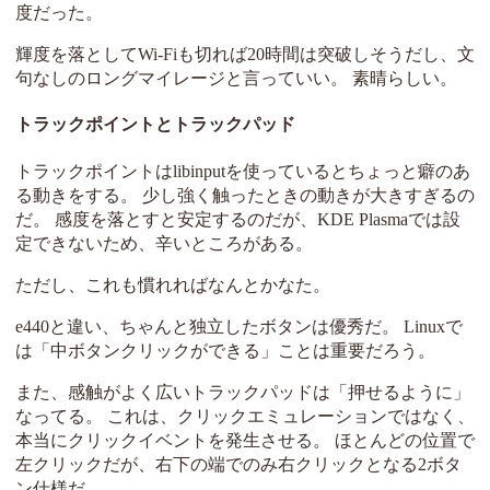
度だった。
輝度を落としてWi-Fiも切れば20時間は突破しそうだし、文
句なしのロングマイレージと言っていい。 素晴らしい。
トラックポイントとトラックパッド
トラックポイントはlibinputを使っているとちょっと癖のあ
る動きをする。 少し強く触ったときの動きが大きすぎるの
だ。 感度を落とすと安定するのだが、KDE Plasmaでは設
定できないため、辛いところがある。
ただし、これも慣れればなんとかなた。
e440と違い、ちゃんと独立したボタンは優秀だ。 Linuxで
は「中ボタンクリックができる」ことは重要だろう。
また、感触がよく広いトラックパッドは「押せるように」
なってる。 これは、クリックエミュレーションではなく、
本当にクリックイベントを発生させる。 ほとんどの位置で
左クリックだが、右下の端でのみ右クリックとなる2ボタ
ン仕様だ。