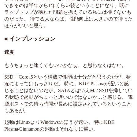
できるのは半年から1年くらい後ということになり、既に
ラップトップが壊れた問題を抱えている私には待てないも
のだった。 待てる人ならば、性能向上は大きいので待った
ほうがいいと思う。
インプレッション
速度
もうちょっと速くてもいいかなぁ、と思わなくはない。
SSD + Core i5という構成で性能は十分だと思うのだが、状
況によってはもっさりだ。 特に、KDE Plasmaが遅いと感
じることはないのだが、SATAとはいえM.2 SSDを挿してい
る状態で起動がちょっと遅いのではないか…と感じる。 電
源ポストでの待ち時間が長めに設定されているということ
もあるが。
起動はLinuxよりWindowsのほうが速い。 特にKDE
Plasma/Cinnamonの起動はそれなりに遅い。