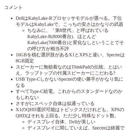
コメント
DellはKabyLake-Rプロセッサモデルが選べる。下位
モデルはKabyLakeで、こっちの安さはかなりの武器
ちなみに、「第8世代」と呼ばれている
KabyLake-R(8000番台)、ほとんど
KabyLake(7000番台)と変化なしということでそ
の呼び方が相当不評
16GBを積む選択肢があるX1とXPSと違い、Spectreは
8GB固定
スピーカーに無頓着なのはThinkPadの伝統。とはい
え、ラップトップの付属スピーカーにこだわる?
USB Type-CしかないSpectreの使い勝手がかなり気に
なる
すべてType-C給電。これからのスタンダードなのか
もしれない
さすがにスペック自体は似通っている
X1のQHD選択可能はトピックスだけれども、XPSの
QHDはそれを上回る。ただ少し特殊なドット数。
ディスプレイ自体、Dellが美しい
ディスプレイに関していえば、Spectreは綺麗で