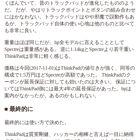
くぼんでいて、昔のトラックパッドが進化したもののよう
だ。 だが、やはりトラックポイントとボタンの組み合わせ
にはかなわない。トラックパッドはやや邪魔で誤動作もあ
るが、トラックパッド自体の使い心地は他のものと比べて
も非常に良い。
重量はほぼ同じだが、hp全モデルに言えることとして
Spectreは重量感がある。 逆に1.14kgとSpectreより若干重い
ThinkPadは非常に軽く感じる。
価格は今回(2017-11-01)はThinkPadの値引きが強く、同等の
構成で1.5万円ほどSpectreが高額であった。 ThinkPadのク
ーポンが延長保証に対しても効いたのは大きい。 保証につ
いてはThinkPad側には最大4年の延長保証があった。hpは
案内がなかったが、あるのかもしれない。
最終的に
最終的には使い方で決めた。
ThinkPadは質実剛健、ハッカーの相棒と言えば一目に納得