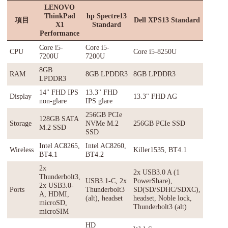
LENOVO
ThinkPad
hp Spectre13
項目
Dell XPS13 Standard
X1
Standard
Performance
Core i5-
Core i5-
CPU
Core i5-8250U
7200U
7200U
8GB
RAM
8GB LPDDR3
8GB LPDDR3
LPDDR3
14" FHD IPS
13.3" FHD
Display
13.3" FHD AG
non-glare
IPS glare
256GB PCIe
128GB SATA
Storage
NVMe M.2
256GB PCIe SSD
M.2 SSD
SSD
Intel AC8265,
Intel AC8260,
Wireless
Killer1535, BT4.1
BT4.1
BT4.2
2x
2x USB3.0 A (1
Thunderbolt3,
USB3.1-C, 2x
PowerShare),
2x USB3.0-
Ports
Thunderbolt3
SD(SD/SDHC/SDXC),
A, HDMI,
(alt), headset
headset, Noble lock,
microSD,
Thunderbolt3 (alt)
microSIM
HD