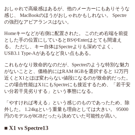
おしゃれで高級感はあるが、他のメーカーにもありそうな
感じ、 MacBookのほうがおしゃれかもしれない。 Spectre
の強烈なアピアランスはない。
Homeキーなどが右側に配置された。 このため右端を前提
とした手の位置にしているとBSやEnterはとても間違え
る。 ただし、キー自体はSpectreよりも深めでよく、
USB3.1 Type-Aがあるなど良い点もある。
これもかなり致命的なのだが、Spectreのような特別な魅力
がないことと、価格的にはRAM 8GBを選択すると 12万円
近くとX1とほぼ変わらない値段になるのが致命的だった。
この場合性能はX1にもSpectreにも接近するため、「若干安
い分若干見劣りする」という事態になる。
「やすければ考える」という感じのものであったため、除
外した。 1.24kgという重量も理由としては大きい。 95000
円のモデルが8GBだったら決めていた可能性が高い。
X1 vs Spectre13