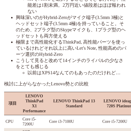
能差は1割未満。2万円近い値段差はほぼ報われ
ない
興味深いのがHybrid-Zeroがマイク端子(3.5mm 3極)と
ヘッドセット端子(3.5mm 4極)を持っていること。そ
のため、2プラグ型のSkypeマイクも、1プラグ型のヘ
ッドセットも両方使える
極限まで高性能化するThinkPad, 高性能パーツを使っ
ているけれどそれ以上に高いLet’s Note, 性能高めのパ
ーツ選択のHybrid-Zero
こうして見ると改めて14インチのライバルの少なさ
をとても感じる
以前はXPS14なんてのもあったのだけれど…
検討に上がらなかったLenovo勢との比較
LENOVO
ThinkPad
LENOVO ThinkPad 13
LENOVO idea
項目
X1
Standard
720S Platinu
Performance
Core i5-
CPU
Core i3-7100U
Core i5-7200U
7200U