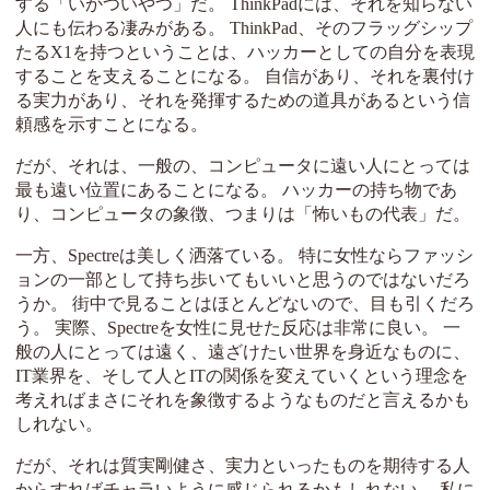
する「いかついやつ」だ。 ThinkPadには、それを知らない
人にも伝わる凄みがある。 ThinkPad、そのフラッグシップ
たるX1を持つということは、ハッカーとしての自分を表現
することを支えることになる。 自信があり、それを裏付け
る実力があり、それを発揮するための道具があるという信
頼感を示すことになる。
だが、それは、一般の、コンピュータに遠い人にとっては
最も遠い位置にあることになる。 ハッカーの持ち物であ
り、コンピュータの象徴、つまりは「怖いもの代表」だ。
一方、Spectreは美しく洒落ている。 特に女性ならファッシ
ョンの一部として持ち歩いてもいいと思うのではないだろ
うか。 街中で見ることはほとんどないので、目も引くだろ
う。 実際、Spectreを女性に見せた反応は非常に良い。 一
般の人にとっては遠く、遠ざけたい世界を身近なものに、
IT業界を、そして人とITの関係を変えていくという理念を
考えればまさにそれを象徴するようなものだと言えるかも
しれない。
だが、それは質実剛健さ、実力といったものを期待する人
からすればチャラいように感じられるかもしれない。 私に