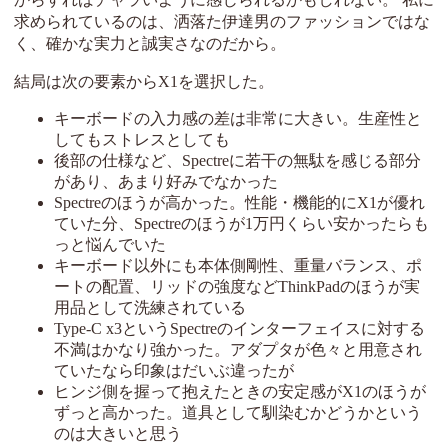
求められているのは、洒落た伊達男のファッションではな
く、確かな実力と誠実さなのだから。
結局は次の要素からX1を選択した。
キーボードの入力感の差は非常に大きい。生産性と
してもストレスとしても
後部の仕様など、Spectreに若干の無駄を感じる部分
があり、あまり好みでなかった
Spectreのほうが高かった。性能・機能的にX1が優れ
ていた分、Spectreのほうが1万円くらい安かったらも
っと悩んでいた
キーボード以外にも本体側剛性、重量バランス、ポ
ートの配置、リッドの強度などThinkPadのほうが実
用品として洗練されている
Type-C x3というSpectreのインターフェイスに対する
不満はかなり強かった。アダプタが色々と用意され
ていたなら印象はだいぶ違ったが
ヒンジ側を握って抱えたときの安定感がX1のほうが
ずっと高かった。道具として馴染むかどうかという
のは大きいと思う