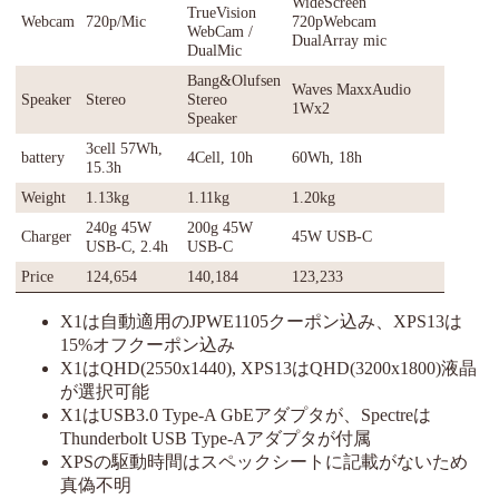
WideScreen
TrueVision
Webcam
720p/Mic
720pWebcam
WebCam /
DualArray mic
DualMic
Bang&Olufsen
Waves MaxxAudio
Speaker
Stereo
Stereo
1Wx2
Speaker
3cell 57Wh,
battery
4Cell, 10h
60Wh, 18h
15.3h
Weight
1.13kg
1.11kg
1.20kg
240g 45W
200g 45W
Charger
45W USB-C
USB-C, 2.4h
USB-C
Price
124,654
140,184
123,233
X1は自動適用のJPWE1105クーポン込み、XPS13は
15%オフクーポン込み
X1はQHD(2550x1440), XPS13はQHD(3200x1800)液晶
が選択可能
X1はUSB3.0 Type-A GbEアダプタが、Spectreは
Thunderbolt USB Type-Aアダプタが付属
XPSの駆動時間はスペックシートに記載がないため
真偽不明