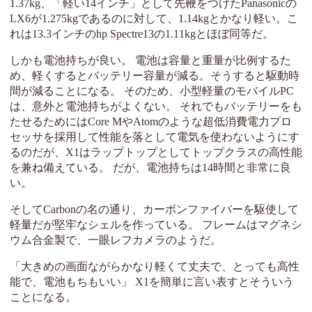
1.37kg、「軽い14インチ」として先鞭をつけたPanasonicの
LX6が1.275kgであるのに対して、1.14kgとかなり軽い。こ
れは13.3インチのhp Spectre13の1.11kgとほぼ同等だ。
しかも電池持ちが良い。 電池は容量と重量が比例するた
め、軽くするとバッテリー容量が減る。そうすると駆動時
間が減ることになる。 そのため、小型軽量のモバイルPC
は、意外と電池持ちがよくない。 それでもバッテリーをも
たせるためにはCore MやAtomのような超低消費電力プロ
セッサを採用して性能を落として電気を使わないようにす
るのだが、X1はラップトップとしてトップクラスの高性能
を兼ね備えている。 だが、電池持ちは14時間と非常に良
い。
そしてCarbonの名の通り、カーボンファイバーを駆使して
軽量だが堅牢なシェルを作っている。 フレームはマグネシ
ウム合金製で、一眼レフカメラのようだ。
「大きめの画面ながらかなり軽くて丈夫で、とっても高性
能で、電池もちもいい」 X1を簡単に言い表すとそういう
ことになる。