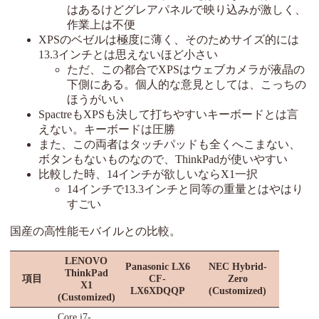
はあるけどグレアパネルで映り込みが激しく、
作業上は不便
XPSのベゼルは極度に薄く、そのためサイズ的には
13.3インチとは思えないほど小さい
ただ、この都合でXPSはウェブカメラが液晶の
下側にある。個人的な意見としては、こっちの
ほうがいい
SpactreもXPSも決して打ちやすいキーボードとは言
えない。キーボードは圧勝
また、この両者はタッチパッドも全くへこまない、
ボタンもないものなので、ThinkPadが使いやすい
比較した時、14インチが欲しいならX1一択
14インチで13.3インチと同等の重量とはやはり
すごい
国産の高性能モバイルとの比較。
LENOVO
Panasonic LX6
NEC Hybrid-
ThinkPad
項目
CF-
Zero
X1
LX6XDQQP
(Customized)
(Customized)
Core i7-