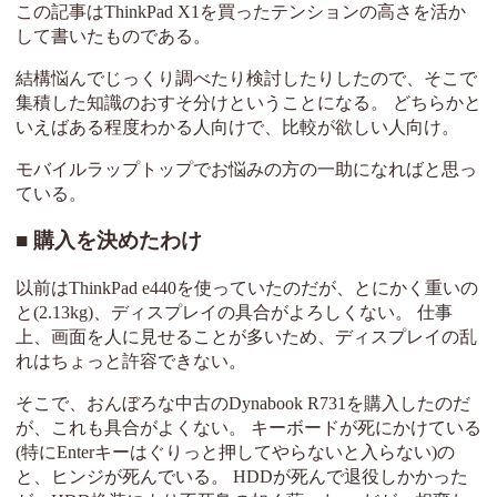
この記事はThinkPad X1を買ったテンションの高さを活か
して書いたものである。
結構悩んでじっくり調べたり検討したりしたので、そこで
集積した知識のおすそ分けということになる。 どちらかと
いえばある程度わかる人向けで、比較が欲しい人向け。
モバイルラップトップでお悩みの方の一助になればと思っ
ている。
購入を決めたわけ
以前はThinkPad e440を使っていたのだが、とにかく重いの
と(2.13kg)、ディスプレイの具合がよろしくない。 仕事
上、画面を人に見せることが多いため、ディスプレイの乱
れはちょっと許容できない。
そこで、おんぼろな中古のDynabook R731を購入したのだ
が、これも具合がよくない。 キーボードが死にかけている
(特にEnterキーはぐりっと押してやらないと入らない)の
と、ヒンジが死んでいる。 HDDが死んで退役しかかった