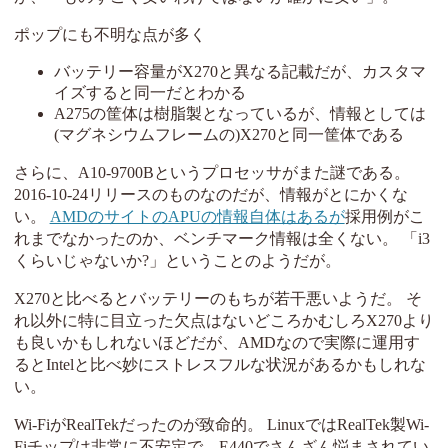
ポップにも不明な点が多く
バッテリー容量がX270と異なる記載だが、カスタマ
イズすると同一だとわかる
A275の筐体は樹脂製となっているが、情報としては
(マグネシウムフレームの)X270と同一筐体である
さらに、A10-9700Bというプロセッサがまた謎である。
2016-10-24リリースのものなのだが、情報がとにかくな
い。
AMDのサイトのAPUの情報自体はあるが
採用例がこ
れまでなかったのか、ベンチマーク情報は全くない。 「i3
くらいじゃないか?」ということのようだが。
X270と比べるとバッテリーのもちが若干悪いようだ。 そ
れ以外に特に目立った欠点はないどころかむしろX270より
も良いかもしれないほどだが、AMDなので実際に運用す
るとIntelと比べ妙にストレスフルな状況があるかもしれな
い。
Wi-FiがRealTekだったのが致命的。 LinuxではRealTek製Wi-
Fiチップは非常に不安定で、E440でさんざん悩まされてい