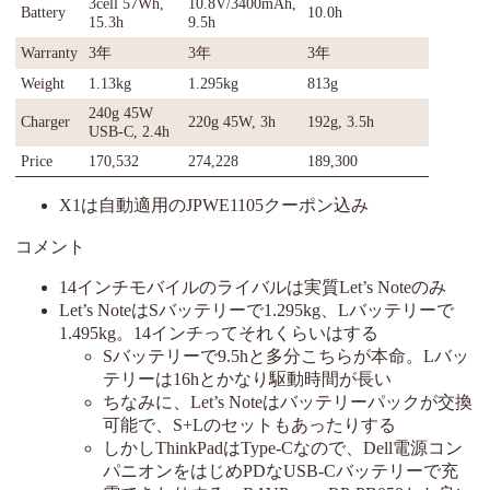
3cell 57Wh,
10.8V/3400mAh,
Battery
10.0h
15.3h
9.5h
Warranty
3年
3年
3年
Weight
1.13kg
1.295kg
813g
240g 45W
Charger
220g 45W, 3h
192g, 3.5h
USB-C, 2.4h
Price
170,532
274,228
189,300
X1は自動適用のJPWE1105クーポン込み
コメント
14インチモバイルのライバルは実質Let’s Noteのみ
Let’s NoteはSバッテリーで1.295kg、Lバッテリーで
1.495kg。14インチってそれくらいはする
Sバッテリーで9.5hと多分こちらが本命。Lバッ
テリーは16hとかなり駆動時間が長い
ちなみに、Let’s Noteはバッテリーパックが交換
可能で、S+Lのセットもあったりする
しかしThinkPadはType-Cなので、Dell電源コン
パニオンをはじめPDなUSB-Cバッテリーで充