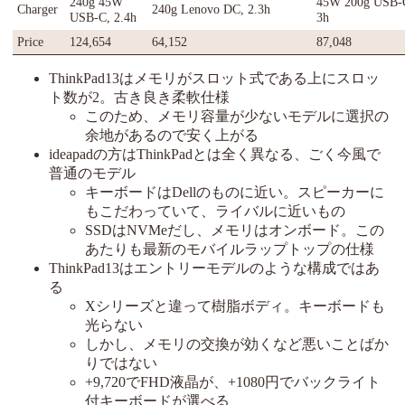
240g 45W
45W 200g USB-
Charger
240g Lenovo DC, 2.3h
USB-C, 2.4h
3h
Price
124,654
64,152
87,048
ThinkPad13はメモリがスロット式である上にスロッ
ト数が2。古き良き柔軟仕様
このため、メモリ容量が少ないモデルに選択の
余地があるので安く上がる
ideapadの方はThinkPadとは全く異なる、ごく今風で
普通のモデル
キーボードはDellのものに近い。スピーカーに
もこだわっていて、ライバルに近いもの
SSDはNVMeだし、メモリはオンボード。この
あたりも最新のモバイルラップトップの仕様
ThinkPad13はエントリーモデルのような構成ではあ
る
Xシリーズと違って樹脂ボディ。キーボードも
光らない
しかし、メモリの交換が効くなど悪いことばか
りではない
+9,720でFHD液晶が、+1080円でバックライト
付キーボードが選べる