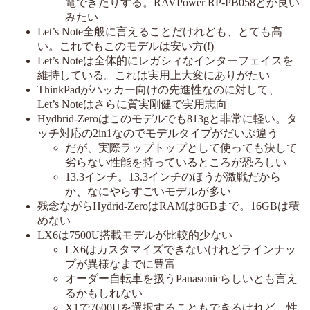
電できたりする。RAVPower RP-PB058とか良い
みたい
Let’s Note全般に言えることだけれども、とても高
い。これでもこのモデルは安い方(!)
Let’s Noteは全体的にレガシィなインターフェイスを
維持している。これは実用上大変にありがたい
ThinkPadがハッカー向けの先進性なのに対して、
Let’s Noteはさらに質実剛健で実用志向
Hydbrid-Zeroはこのモデルでも813gと非常に軽い。タ
ッチ対応の2in1なのでモデルタイプがだいぶ違う
だが、実際ラップトップとして使っても決して
劣らない性能を持っているところが恐ろしい
13.3インチ。13.3インチのほうが激戦だから
か、なにやらすごいモデルが多い
残念ながらHydrid-ZeroはRAMは8GBまで。16GBは積
めない
LX6は7500U搭載モデルが比較的少ない
LX6はカスタマイズできないけれどラインナッ
プが異様なまでに豊富
オーダー自転車を扱うPanasonicらしいとも言え
るかもしれない
X1で7600Uを選択することもできるけれど、性