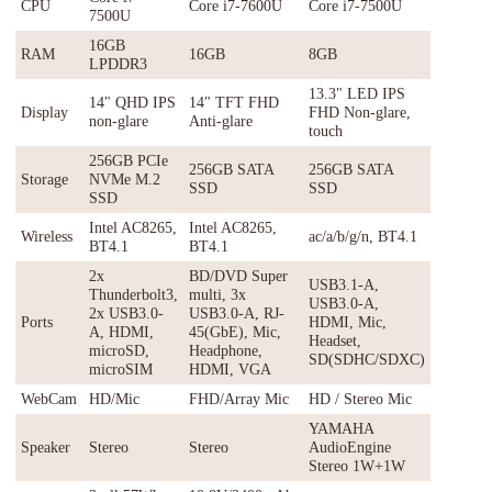
CPU
Core i7-7600U
Core i7-7500U
7500U
16GB
RAM
16GB
8GB
LPDDR3
13.3" LED IPS
14" QHD IPS
14" TFT FHD
Display
FHD Non-glare,
non-glare
Anti-glare
touch
256GB PCIe
256GB SATA
256GB SATA
Storage
NVMe M.2
SSD
SSD
SSD
Intel AC8265,
Intel AC8265,
Wireless
ac/a/b/g/n, BT4.1
BT4.1
BT4.1
2x
BD/DVD Super
USB3.1-A,
Thunderbolt3,
multi, 3x
USB3.0-A,
2x USB3.0-
USB3.0-A, RJ-
Ports
HDMI, Mic,
A, HDMI,
45(GbE), Mic,
Headset,
microSD,
Headphone,
SD(SDHC/SDXC)
microSIM
HDMI, VGA
WebCam
HD/Mic
FHD/Array Mic
HD / Stereo Mic
YAMAHA
Speaker
Stereo
Stereo
AudioEngine
Stereo 1W+1W