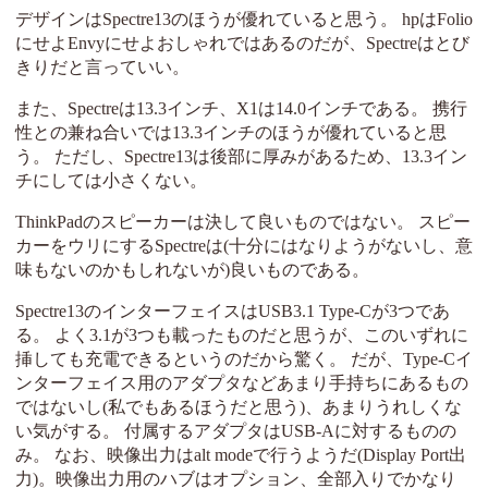
デザインはSpectre13のほうが優れていると思う。 hpはFolio
にせよEnvyにせよおしゃれではあるのだが、Spectreはとび
きりだと言っていい。
また、Spectreは13.3インチ、X1は14.0インチである。 携行
性との兼ね合いでは13.3インチのほうが優れていると思
う。 ただし、Spectre13は後部に厚みがあるため、13.3イン
チにしては小さくない。
ThinkPadのスピーカーは決して良いものではない。 スピー
カーをウリにするSpectreは(十分にはなりようがないし、意
味もないのかもしれないが)良いものである。
Spectre13のインターフェイスはUSB3.1 Type-Cが3つであ
る。 よく3.1が3つも載ったものだと思うが、このいずれに
挿しても充電できるというのだから驚く。 だが、Type-Cイ
ンターフェイス用のアダプタなどあまり手持ちにあるもの
ではないし(私でもあるほうだと思う)、あまりうれしくな
い気がする。 付属するアダプタはUSB-Aに対するものの
み。 なお、映像出力はalt modeで行うようだ(Display Port出
力)。映像出力用のハブはオプション、全部入りでかなり