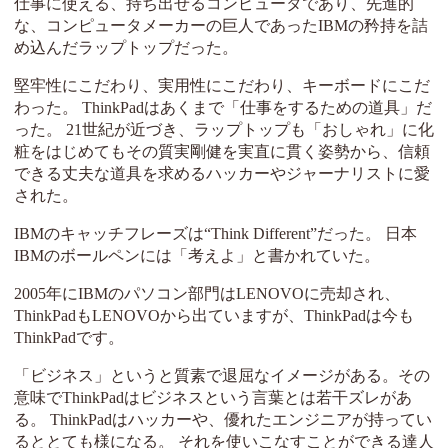
仕事に使える、持ち出せるコンピュータであり、先進的
な、コンピュータメーカーの巨人であったIBMの矜持を詰
め込んだラップトップだった。
堅牢性にこだわり、実用性にこだわり、キーボードにこだ
わった。 ThinkPadはあくまで「仕事をするための道具」だ
った。 21世紀が近づき、ラップトップも「おしゃれ」に化
粧をはじめてもその質実剛健を実直に貫く姿勢から、信頼
できる丈夫な道具を求めるハッカーやジャーナリストに愛
された。
IBMのキャッチフレーズは“Think Different”だった。 日本
IBMのボールペンには「考えよ」と書かれていた。
2005年にIBMのパソコン部門はLENOVOに売却され、
ThinkPadもLENOVOから出ていますが、ThinkPadは今も
ThinkPadです。
「ビジネス」というと質素で退屈なイメージがある。その
意味でThinkPadはビジネスという言葉とは若干ズレがあ
る。 ThinkPadはハッカーや、優れたエンジニアが持ってい
るととても様になる。 それを使いこなすことができる達人