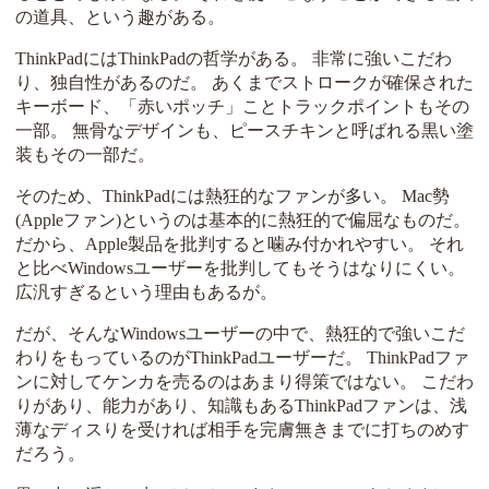
の道具、という趣がある。
ThinkPadにはThinkPadの哲学がある。 非常に強いこだわ
り、独自性があるのだ。 あくまでストロークが確保された
キーボード、「赤いポッチ」ことトラックポイントもその
一部。 無骨なデザインも、ピースチキンと呼ばれる黒い塗
装もその一部だ。
そのため、ThinkPadには熱狂的なファンが多い。 Mac勢
(Appleファン)というのは基本的に熱狂的で偏屈なものだ。
だから、Apple製品を批判すると噛み付かれやすい。 それ
と比べWindowsユーザーを批判してもそうはなりにくい。
広汎すぎるという理由もあるが。
だが、そんなWindowsユーザーの中で、熱狂的で強いこだ
わりをもっているのがThinkPadユーザーだ。 ThinkPadファ
ンに対してケンカを売るのはあまり得策ではない。 こだわ
りがあり、能力があり、知識もあるThinkPadファンは、浅
薄なディスりを受ければ相手を完膚無きまでに打ちのめす
だろう。