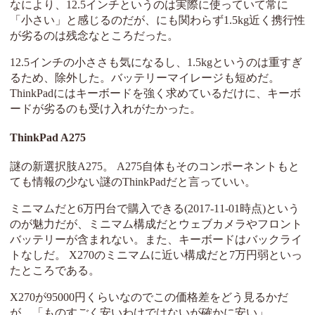
なにより、12.5インチというのは実際に使っていて常に
「小さい」と感じるのだが、にも関わらず1.5kg近く携行性
が劣るのは残念なところだった。
12.5インチの小ささも気になるし、1.5kgというのは重すぎ
るため、除外した。バッテリーマイレージも短めだ。
ThinkPadにはキーボードを強く求めているだけに、キーボ
ードが劣るのも受け入れがたかった。
ThinkPad A275
謎の新選択肢A275。 A275自体もそのコンポーネントもと
ても情報の少ない謎のThinkPadだと言っていい。
ミニマムだと6万円台で購入できる(2017-11-01時点)という
のが魅力だが、ミニマム構成だとウェブカメラやフロント
バッテリーが含まれない。また、キーボードはバックライ
トなしだ。 X270のミニマムに近い構成だと7万円弱といっ
たところである。
X270が95000円くらいなのでこの価格差をどう見るかだ
が、「ものすごく安いわけではないが確かに安い」。