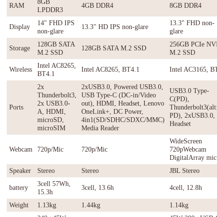
8GB
RAM
4GB DDR4
8GB DDR4
LPDDR3
14" FHD IPS
13.3" FHD non-
Display
13.3" HD IPS non-glare
non-glare
glare
128GB SATA
256GB PCIe N
Storage
128GB SATA M.2 SSD
M.2 SSD
M.2 SSD
Intel AC8265,
Wireless
Intel AC8265, BT4.1
Intel AC3165, B
BT4.1
2x
2xUSB3.0, Powered USB3.0,
USB3.0 Type-
Thunderbolt3,
USB Type-C (DC-in/Video
C(PD),
2x USB3.0-
out), HDMI, Headset, Lenovo
Ports
Thunderbolt3(alt
A, HDMI,
OneLink+, DC Power,
PD), 2xUSB3.0,
microSD,
4in1(SD/SDHC/SDXC/MMC)
Headset
microSIM
Media Reader
WideScreen
Webcam
720p/Mic
720p/Mic
720pWebcam
DigitalArray mic
Speaker
Stereo
Stereo
JBL Stereo
3cell 57Wh,
battery
3cell, 13.6h
4cell, 12.8h
15.3h
Weight
1.13kg
1.44kg
1.14kg