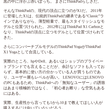
黒の中に浮かぶ赤いぽっち。 まさにThinkPadらしさだ。
そんなThinkPadの、現代の頂点に立つのがX1だ。 2011年
に登場したX1は、伝統的ThinkPadの継承である“Classic”ラ
インでありながら、薄型軽量で、最もスタイリッシュなモ
デルと位置づけられた。 2012年にはThinkPad X1 Carbonと
なり、ThinkPadの頂点に立つモデルとして位置づけられて
きた。
さらにコンバーチブルモデルのThinkPad YogaがThinkPad
X1 Yogaとして合流している。
実際のところ、hpやDell、あるいはショップのプライベー
トブランドでも言えることだが、余計なソフトも入ってお
らず、基本的に使い方の分かっている人が買うものであ
り、ユーザー層もレベルが高い。 LENOVOにはLENOVO
のPCもあるため、ThinkPadへの「無知なユーザー」の誘致
はあまり積極的ではなく、「初心者お断り」な空気もある
にはある。
実際、生産性から言っても1から10まで教えてほしい人が
購入するには向いていないだろう。