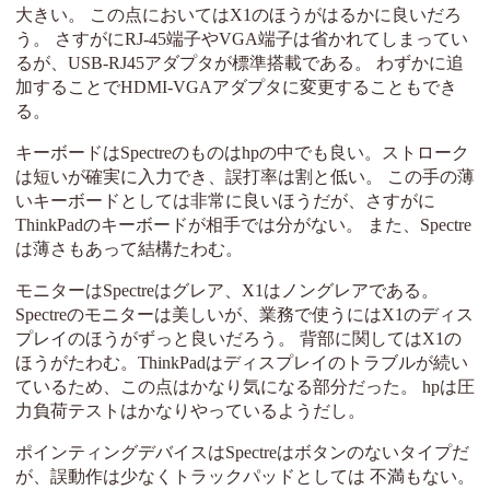
大きい。 この点においてはX1のほうがはるかに良いだろ
う。 さすがにRJ-45端子やVGA端子は省かれてしまってい
るが、USB-RJ45アダプタが標準搭載である。 わずかに追
加することでHDMI-VGAアダプタに変更することもでき
る。
キーボードはSpectreのものはhpの中でも良い。ストローク
は短いが確実に入力でき、誤打率は割と低い。 この手の薄
いキーボードとしては非常に良いほうだが、さすがに
ThinkPadのキーボードが相手では分がない。 また、Spectre
は薄さもあって結構たわむ。
モニターはSpectreはグレア、X1はノングレアである。
Spectreのモニターは美しいが、業務で使うにはX1のディス
プレイのほうがずっと良いだろう。 背部に関してはX1の
ほうがたわむ。ThinkPadはディスプレイのトラブルが続い
ているため、この点はかなり気になる部分だった。 hpは圧
力負荷テストはかなりやっているようだし。
ポインティングデバイスはSpectreはボタンのないタイプだ
が、誤動作は少なくトラックパッドとしては 不満もない。