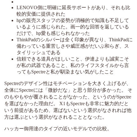
LENOVO側に明確に延長サポートがあり、それも比
較的安価に提供された
hpの販売スタッフの姿勢が消極的で知識も不足して
いるように感じられた。画一的な回答を返している
だけで、hp愛も感じられなかった
ThinkPadのシルバーは全く印象が異なり、ThinkPadに
備わっている重苦しさや威圧感がだいぶ和らぎ、ス
タイリッシュである
信頼できる道具がほしいこと、伊達よりも誠実こそ
が私の武器であること、私のライフスタイルから言
ってもSpectreと私が馴染まない気がしたこと
Spectreのデザイン性はモチベーションを大きく上げるが、
全体にSpectreには「微妙だな」と思う部分が多かった。 そ
のもやもやが覆されることがなかった、というのがSpectre
を選ばなかった理由だ。 X1もSpectreも非常に魅力的だと
いう前提があるため、選ばないという選択がなされれば他
方は選ぶという選択がなされることとなった。
ハッカー御用達のタイプの近いモデルでの比較。