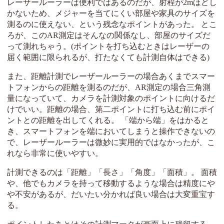
レーザールーラーは便利ではあるのだが、射程が2mほどし
かないため、メジャーを当てにくい部屋や家具のサイズを
測るのに使えない、という残念なポイントがあった。 とこ
ろが、このAR測定はそんなの関係なし、部屋のサイズだ
って測れちゃう。(ポイントを打ち込むときはレーザーの
届く範囲に限られるが、打たなくても計測自体はできる)
また、距離計測でレーザールーラーの場合あくまでスマー
トフォンからの距離を測るのだが、AR測定の場合三角測
量になっていて、カメラを計測対象のポイントに向けるだ
けでいい。距離の場合、第二ポイントに打ち込む前にポイ
ントとの距離を出してくれる。 「端から端」をはかると
き、スマートフォンを端においてしまうと操作できないの
で、レーザールーラーは微妙に実用的ではなかったが、こ
れなら非常に使いやすい。
計測できるのは「距離」「長さ」「角度」「面積」。 面積
や、他でもカメラを持って移動するような場合は精度にや
や不安があるが、だいたい分かれば良い場合は大変重宝す
る。