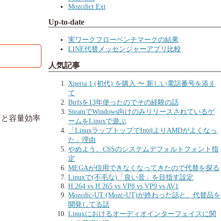
Mozcdict Ext
Up-to-date
実ワークフローベンチマークの結果
LINE代替メッセンジャーアプリ比較
人気記事
Xperia 1 (初代) を購入 〜 新しい電話番号を添え
て
Btrfsを13年使ったのでその経験の話
SteamでWindows向けのみリリースされているゲ
ると容量効率
ームをLinuxで遊ぶ
「LinuxラップトップでIntelよりAMDがよくなっ
た」理由
。
やめよう、CSSのシステムデフォルトフォント指
定
MEGAが信用できなくなってきたので代替を探る
Linuxで(不毛な)「良い音」を目指す設定
H.264 vs H.265 vs VP8 vs VP9 vs AV1
Mozcdic-UT (Mozc-UT)が終わった話と、代替品を
開発してる話
Linuxにおけるオーディオインターフェイスに関