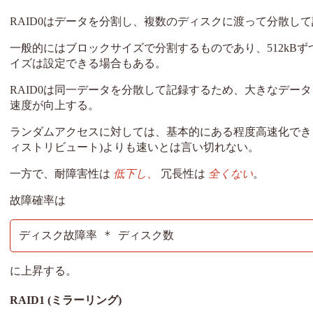
RAID0はデータを分割し、複数のディスクに渡って分散し
一般的にはブロックサイズで分割するものであり、512kBずつ
イズは設定できる場合もある。
RAID0は同一データを分散して記録するため、大きなデー
速度が向上する。
ランダムアクセスに対しては、基本的にある程度高速化でき
ィストリビュート)よりも速いとは言い切れない。
一方で、耐障害性は
低下し、
冗長性は
全くない
。
故障確率は
ディスク故障率 * ディスク数
に上昇する。
RAID1 (ミラーリング)