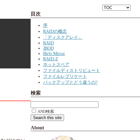
目次
序
RAIDの概念
「ディスクアレイ」
RAID
JBOD
Btrfs Mirror
RAID-Z
ホットスペア
ファイルディストリビュート
ファイルレプリケート
バックアップとどう違うの?
検索
AND検索
About