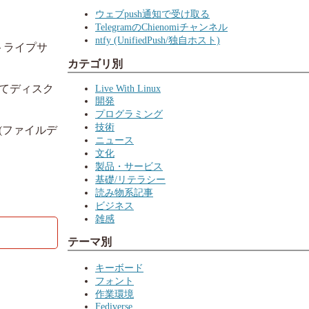
ウェブpush通知で受け取る
TelegramのChienomiチャンネル
ntfy (UnifiedPush/独自ホスト)
トライプサ
カテゴリ別
してディスク
Live With Linux
開発
プログラミング
技術
(ファイルデ
ニュース
文化
製品・サービス
基礎/リテラシー
読み物系記事
ビジネス
雑感
テーマ別
キーボード
フォント
作業環境
Fediverse