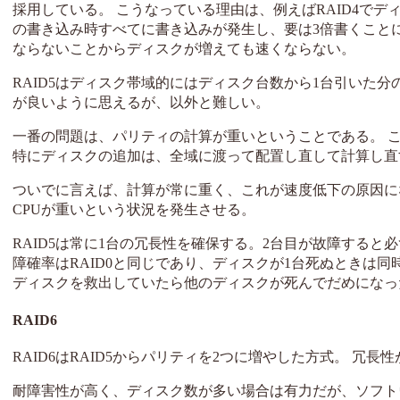
採用している。 こうなっている理由は、例えばRAID4でデ
の書き込み時すべてに書き込みが発生し、要は3倍書くこと
ならないことからディスクが増えても速くならない。
RAID5はディスク帯域的にはディスク台数から1台引いた分
が良いように思えるが、以外と難しい。
一番の問題は、パリティの計算が重いということである。 
特にディスクの追加は、全域に渡って配置し直して計算し直
ついでに言えば、計算が常に重く、これが速度低下の原因にな
CPUが重いという状況を発生させる。
RAID5は常に1台の冗長性を確保する。2台目が故障すると必ず
障確率はRAID0と同じであり、ディスクが1台死ぬときは同
ディスクを救出していたら他のディスクが死んでだめになっ
RAID6
RAID6はRAID5からパリティを2つに増やした方式。 冗長性
耐障害性が高く、ディスク数が多い場合は有力だが、ソフトウェ