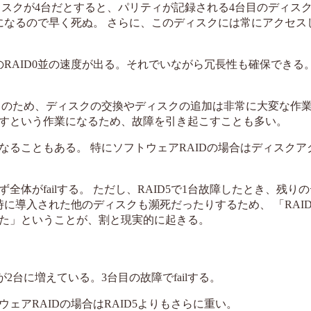
ィスクが4台だとすると、パリティが記録される4台目のディスク
になるので早く死ぬ。 さらに、このディスクには常にアクセス
のRAID0並の速度が出る。それでいながら冗長性も確保できる
このため、ディスクの交換やディスクの追加は非常に大変な作
すという作業になるため、故障を引き起こすことも多い。
ることもある。 特にソフトウェアRAIDの場合はディスクア
全体がfailする。 ただし、RAID5で1台故障したとき、残り
時に導入された他のディスクも瀕死だったりするため、 「RAI
た」ということが、割と現実的に起きる。
が2台に増えている。3台目の故障でfailする。
アRAIDの場合はRAID5よりもさらに重い。