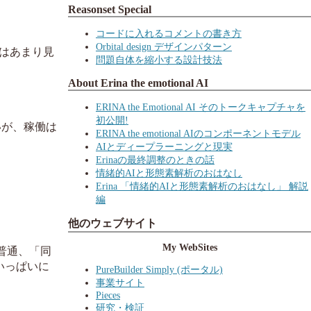
Reasonset Special
コードに入れるコメントの書き方
Orbital design デザインパターン
にはあまり見
問題自体を縮小する設計技法
About Erina the emotional AI
ERINA the Emotional AI そのトークキャプチャを
初公開!
いが、稼働は
ERINA the emotional AIのコンポーネントモデル
AIとディープラーニングと現実
Erinaの最終調整のときの話
情緒的AIと形態素解析のおはなし
Erina 「情緒的AIと形態素解析のおはなし」 解説
編
他のウェブサイト
My WebSites
が普通、「同
いっぱいに
PureBuilder Simply (ポータル)
事業サイト
Pieces
研究・検証