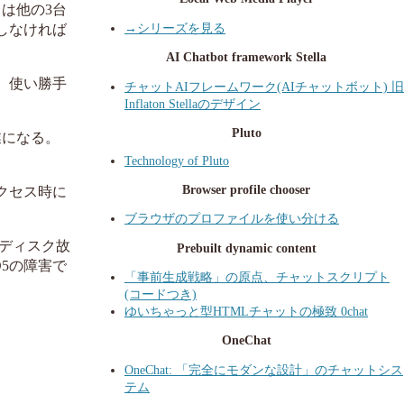
は他の3台
→シリーズを見る
しなければ
AI Chatbot framework Stella
。 使い勝手
チャットAIフレームワーク(AIチャットボット) 旧
Inflaton Stellaのデザイン
Pluto
業になる。
Technology of Pluto
Browser profile chooser
クセス時に
ブラウザのプロファイルを使い分ける
のディスク故
Prebuilt dynamic content
D5の障害で
「事前生成戦略」の原点、チャットスクリプト
(コードつき)
ゆいちゃっと型HTMLチャットの極致 0chat
OneChat
OneChat: 「完全にモダンな設計」のチャットシス
テム