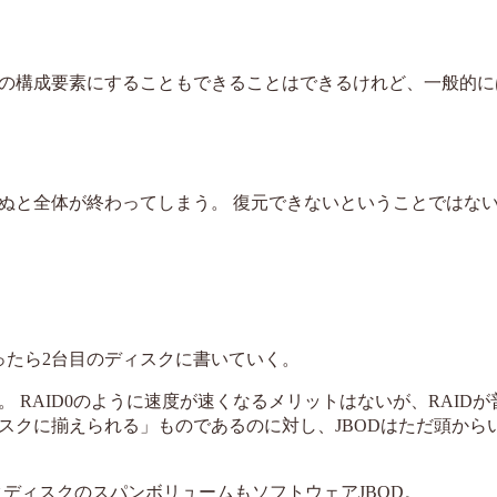
をRIADの構成要素にすることもできることはできるけれど、一般的
が死ぬと全体が終わってしまう。 復元できないということではな
ったら2台目のディスクに書いていく。
。 RAID0のように速度が速くなるメリットはないが、RAID
スクに揃えられる」ものであるのに対し、JBODはただ頭から
ミックディスクのスパンボリュームもソフトウェアJBOD。