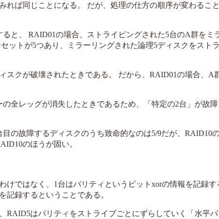
みれば同じことになる。 だが、処理の仕方の順序が変わるこ
ると、 RAID01の場合、ストライピングされた5台のA群をミ
ラーセットが5つあり、ミラーリングされた論理5ディスクをスト
ィスクが破壊されたときである。 だから、RAID01の場合、A
ラーの全レッグが消失したときであるため、「特定の2台」が故
台目の故障するディスクのうち致命的なのは5/9だが、RAID10
AID10のほうが固い。
わけではなく、1台はパリティというビットxorの情報を記録す
1を記録するということである。
が、RAID5はパリティをストライプごとにずらしていく「水平