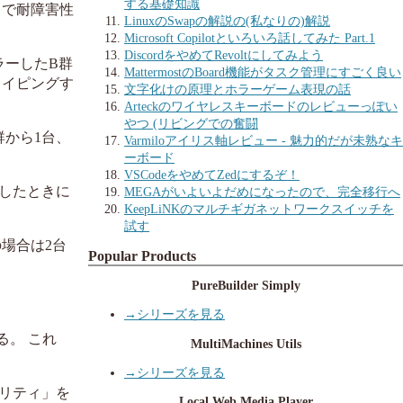
する基礎知識
とで耐障害性
LinuxのSwapの解説の(私なりの)解説
Microsoft Copilotといろいろ話してみた Part.1
DiscordをやめてRevoltにしてみよう
ラーしたB群
MattermostのBoard機能がタスク管理にすごく良い
ライピングす
文字化けの原理とホラーゲーム表現の話
Arteckのワイヤレスキーボードのレビューっぽい
やつ (リビングでの奮闘
群から1台、
Varmiloアイリス軸レビュー - 魅力的だが未熟なキ
ーボード
VSCodeをやめてZedにするぞ！
障したときに
MEGAがいよいよだめになったので、完全移行へ
KeepLiNKのマルチギガネットワークスイッチを
試す
の場合は2台
Popular Products
PureBuilder Simply
→シリーズを見る
る。 これ
MultiMachines Utils
→シリーズを見る
パリティ」を
Local Web Media Player