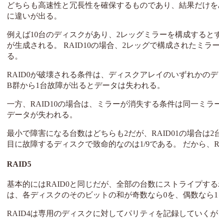
どちらも高速性と冗長性を確保するものであり、結果だけを
に違いが出る。
例えば10台のディスクがあり、2レッグミラーを構成するとす
が生成される。 RAID10の場合、2レッグで構成されたミ
る。
RAID0が破壊される条件は、ディスクアレイのいずれかのデ
B群から1台故障が出るとデータは失われる。
一方、RAID10の場合は、ミラーが消失する条件は同一ミ
データが失われる。
最小で障害になる台数はどちらも2だが、RAID01の場合は2
目に故障するディスクで致命的なのは1/9である。 だから、R
RAID5
基本的にはRAID0と同じだが、全部の台数にストライプする
は、各ディスクのそのビットの和が奇数なら0を、偶数なら
RAID4は専用のディスクに対してパリティを記録していく