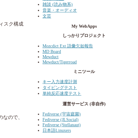
雑談 (読み物系)
音楽・オーディオ
文芸
ディスク構成
My WebApps
しっかりプロジェクト
Mozcdict Ext 語彙欠如報告
MD Board
Mewduct
Mewduct/Tigerroad
ミニツール
キー入力速度計測
タイピングテスト
単純反応速度テスト
運営サービス (非自作)
Fediverse (宇宙庭園)
ものなので、
Fediverse (JLSocial)
Fediverse (Stellanaut)
日本語Linuxers