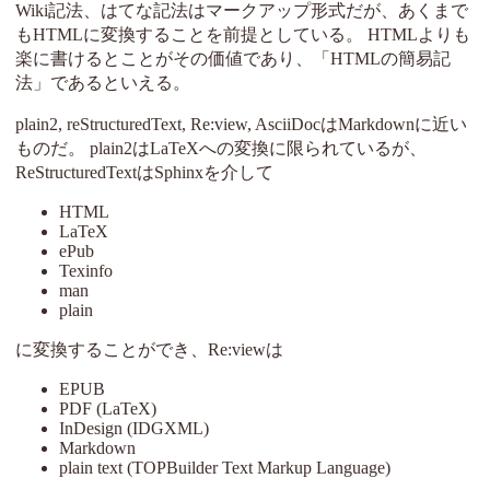
Wiki記法、はてな記法はマークアップ形式だが、あくまで
もHTMLに変換することを前提としている。 HTMLよりも
楽に書けるとことがその価値であり、「HTMLの簡易記
法」であるといえる。
plain2, reStructuredText, Re:view, AsciiDocはMarkdownに近い
ものだ。 plain2はLaTeXへの変換に限られているが、
ReStructuredTextはSphinxを介して
HTML
LaTeX
ePub
Texinfo
man
plain
に変換することができ、Re:viewは
EPUB
PDF (LaTeX)
InDesign (IDGXML)
Markdown
plain text (TOPBuilder Text Markup Language)