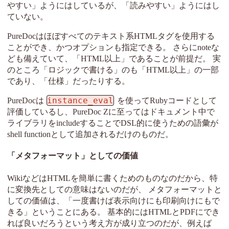
やすい」ようにはしているが、「読みやすい」ようにはし
ていない。
PureDocはほぼすべてのテキスト系HTMLタグを使用する
ことができ、かつオプションも指定できる。 さらにnoteな
ども備えていて、「HTML以上」であることが前提だ。 実
のところ「ロジックで書ける」のも「HTML以上」の一部
であり、「仕様」だったりする。
instance_eval
PureDocは
を使ってRubyコードとして
評価しているし、PureDoc Zに至ってはドキュメント中で
ライブラリをincludeすることでDSL的に使うための語彙が
shell functionとして追加されるだけのものだ。
「メタフォーマット」としての価値
WikiなどはHTMLを簡単に書くためのものなのだから、特
に変換先としての意味はないのだが、 メタフォーマットと
しての価値は、「一度書けば表示向けにも印刷向けにもで
きる」ということにある。 基本的にはHTMLとPDFにでき
れば良いだろうという考え方が成り立つのだが、例えば