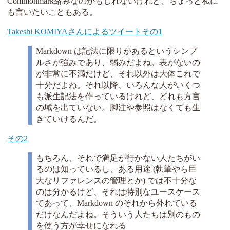
Commonmark絡みなのかもしれないけれど、ちょっと私に
も言いたいこともある。
Takeshi KOMIYA‏さんによるツイートその1
Markdown は記法に限りがあるというシンプ
ルさが強みであり、弱みだよね。表がないの
が非常に不満だけど、それ以外は大体これで
十分だよね。それ以降、いろんな人がいくつ
も派生記法を作っているけれど、どれも方言
の域を出ていない。脚注や参照はなくても生
きていけるんだ。
その2
もちろん、それで満足が行かない人たちがい
るのは知っているし、ある用途 (執筆やら巨
大なリファレンスの管理とか) では不十分な
のは分かるけど、それは特別なユースケース
であって、Markdown のそれから外れている
だけなんだよね。そういう人たちは別のもの
を使う方が幸せになれる