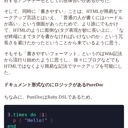
対するアンチテーゼとしての意味合いがあるからだ。
そして、同時に「書きやすい」ことは、HTMLが簡易なマ
ークアップ言語とはいえ、「普通の人が書くにはハードル
が高い」という側面があったためで、より誰にでもかけ
て、HTMLのように面倒な(タグ表現が妙に長い上に、「な
ぜ終端にまでタグを書かなければいけないのか」という冗
長さを避けたかったということから来ているように思う。
そもそも「書きやすいフォーマット」というのはWiki記法
から流行り始めたように思うし、 徐々にブログなどでも
HTMLではなくより簡易な記法でマークアップを可能にし
た。
ドキュメント形式なのにロジックがあるPureDoc
ちなみに、PureDocはRuby DSLであるため、
3
.times
do
|
i
|
p
{
"Hello!"
}
end