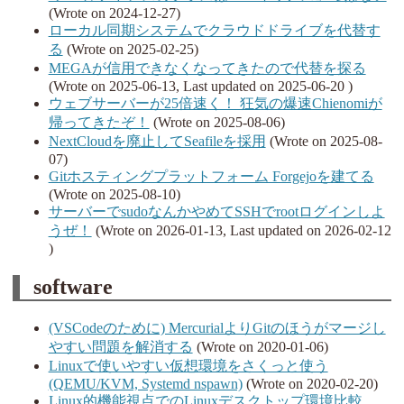
(Wrote on 2024-12-27)
ローカル同期システムでクラウドドライブを代替す
る
(Wrote on 2025-02-25)
MEGAが信用できなくなってきたので代替を探る
(Wrote on 2025-06-13, Last updated on 2025-06-20 )
ウェブサーバーが25倍速く！ 狂気の爆速Chienomiが
帰ってきたぞ！
(Wrote on 2025-08-06)
NextCloudを廃止してSeafileを採用
(Wrote on 2025-08-
07)
Gitホスティングプラットフォーム Forgejoを建てる
(Wrote on 2025-08-10)
サーバーでsudoなんかやめてSSHでrootログインしよ
うぜ！
(Wrote on 2026-01-13, Last updated on 2026-02-12
)
software
(VSCodeのために) MercurialよりGitのほうがマージし
やすい問題を解消する
(Wrote on 2020-01-06)
Linuxで使いやすい仮想環境をさくっと使う
(QEMU/KVM, Systemd nspawn)
(Wrote on 2020-02-20)
Linux的機能視点でのLinuxデスクトップ環境比較