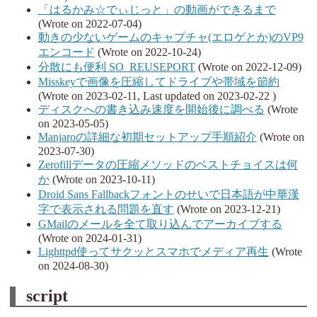
「はるかみ☆でぃじっと」の動画ができるまで
(Wrote on 2022-07-04)
動きの少ないゲームのキャプチャ(エロゲとか)のVP9
エンコード
(Wrote on 2022-10-24)
分散にも便利 SO_REUSEPORT
(Wrote on 2022-12-09)
Misskeyで画像を圧縮してドライブや帯域を節約
(Wrote on 2023-02-11, Last updated on 2023-02-22 )
ディスクへの書き込み速度を開始後に調べる
(Wrote
on 2023-05-05)
Manjaroの詳細な初期セットアップ手順紹介
(Wrote on
2023-07-30)
Zerofillデータの圧縮メソッドのベストチョイスは何
か
(Wrote on 2023-10-11)
Droid Sans Fallbackフォントのせいで日本語が中華漢
字で表示される問題を直す
(Wrote on 2023-12-21)
GMailのメールを全て取り込んでアーカイブする
(Wrote on 2024-01-31)
Lighttpd使ってサクッとスマホでメディア再生
(Wrote
on 2024-08-30)
script