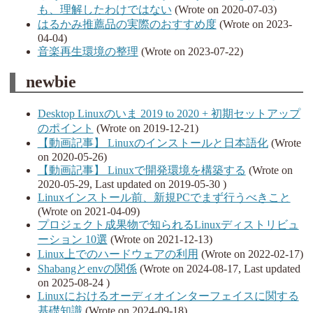
も、理解したわけではない
(Wrote on 2020-07-03)
はるかみ推薦品の実際のおすすめ度
(Wrote on 2023-
04-04)
音楽再生環境の整理
(Wrote on 2023-07-22)
newbie
Desktop Linuxのいま 2019 to 2020 + 初期セットアップ
のポイント
(Wrote on 2019-12-21)
【動画記事】 Linuxのインストールと日本語化
(Wrote
on 2020-05-26)
【動画記事】 Linuxで開発環境を構築する
(Wrote on
2020-05-29, Last updated on 2019-05-30 )
Linuxインストール前、新規PCでまず行うべきこと
(Wrote on 2021-04-09)
プロジェクト成果物で知られるLinuxディストリビュ
ーション 10選
(Wrote on 2021-12-13)
Linux上でのハードウェアの利用
(Wrote on 2022-02-17)
Shabangとenvの関係
(Wrote on 2024-08-17, Last updated
on 2025-08-24 )
Linuxにおけるオーディオインターフェイスに関する
基礎知識
(Wrote on 2024-09-18)