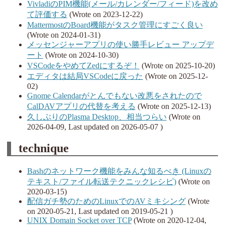
VivladiのPIM機能(メール/カレンダー/フィード)を改め
て評価する
(Wrote on 2023-12-22)
MattermostのBoard機能がタスク管理にすごく良い
(Wrote on 2024-01-31)
メッセンジャーアプリの使い勝手レビュー アップデ
ート
(Wrote on 2024-10-30)
VSCodeをやめてZedにするぞ！
(Wrote on 2025-10-20)
エディタは結局VSCodeに戻った
(Wrote on 2025-12-
02)
Gnome Calendarがとんでもない改悪をされたので
CalDAVアプリの代替を考える
(Wrote on 2025-12-13)
久しぶりのPlasma Desktop、相当つらい
(Wrote on
2026-04-09, Last updated on 2026-05-07 )
technique
Bashのネットワーク機能をみんな知るべき (Linuxの
テキスト/ファイル転送テクニックレシピ)
(Wrote on
2020-03-15)
配信ガチ勢のためのLinuxでのAVミキシング
(Wrote
on 2020-05-21, Last updated on 2019-05-21 )
UNIX Domain Socket over TCP
(Wrote on 2020-12-04,