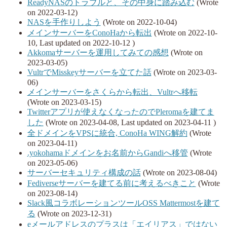
ReadyNASのトラブルと、その中身に踏み込む
(Wrote
on 2022-03-12)
NASを手作りしよう
(Wrote on 2022-10-04)
メインサーバーをConoHaから転出
(Wrote on 2022-10-
10, Last updated on 2022-10-12 )
Akkomaサーバーを運用してみての感想
(Wrote on
2023-03-05)
VultrでMisskeyサーバーを立てた話
(Wrote on 2023-03-
06)
メインサーバーをさくらから転出、Vultrへ移転
(Wrote on 2023-03-15)
Twitterアプリが使えなくなったのでPleromaを建てま
した
(Wrote on 2023-04-08, Last updated on 2023-04-11 )
全ドメインをVPSに統合, ConoHa WING解約
(Wrote
on 2023-04-11)
.yokohamaドメインをお名前からGandiへ移管
(Wrote
on 2023-05-06)
サーバーセキュリティ構成の話
(Wrote on 2023-08-04)
Fediverseサーバーを建てる前に考えるべきこと
(Wrote
on 2023-08-14)
Slack風コラボレーションツールOSS Mattermostを建て
る
(Wrote on 2023-12-31)
eメールアドレスのプラスは「エイリアス」ではない