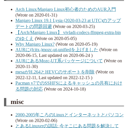
Arch Linux/Manjaro Linux初心者のためのAUR入門
(Wrote on 2020-01-31)
Manjaro Linux 19.1 Lysia (2020-03-23 at UTC)のアップ
デートの問題回避
(Wrote on 2020-03-25)
【Arch/Manjaro Linux】 vivladi-codecs-ffmpeg-extra-bin
のゆくえ
(Wrote on 2020-05-05)
Why Manjaro Linux?
(Wrote on 2020-05-19)
AURに(fcitx-)mozc-ut-unifiedを上げました
(Wrote on
2020-06-15, Last updated on 2020-06-24 )
AURにあるMozc-UT系パッケージについて
(Wrote on
2020-11-30)
mesaがH.264とHEVCのサポートを削除
(Wrote on
2022-12-11, Last updated on 2022-12-15 )
Pacman v7でのSSHFSによるキャッシュの共有におけ
る問題の対応
(Wrote on 2024-10-18)
misc
2000-2005年ころのLinuxとインターネットとパソコン
(Wrote on 2020-02-06)
とあるLinuxerの訓話: 今そこにある問題を解決して