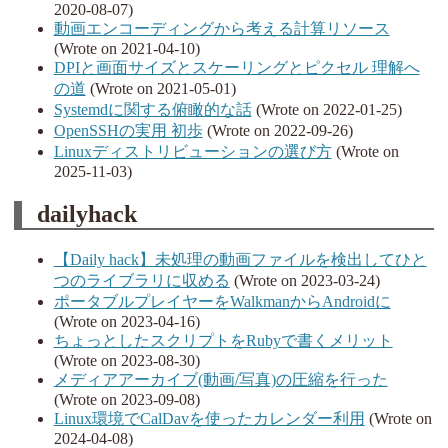
2020-08-07)
動画エンコーディングから考える計算リソース
(Wrote on 2021-04-10)
DPIと画面サイズとスケーリングとピクセル 理解へ
の道
(Wrote on 2021-05-01)
Systemdに関する俯瞰的な話
(Wrote on 2022-01-25)
OpenSSHの実用 初歩
(Wrote on 2022-09-26)
Linuxディストリビューションの選び方
(Wrote on
2025-11-03)
dailyhack
【Daily hack】未処理の動画ファイルを検出してひと
つのライブラリに収める
(Wrote on 2023-03-24)
ポータブルプレイヤーをWalkmanからAndroidに
(Wrote on 2023-04-16)
ちょっとしたスクリプトをRubyで書くメリット
(Wrote on 2023-08-30)
メディアアーカイブ(動画/写真)の圧縮を行った
(Wrote on 2023-09-08)
Linux環境でCalDavを使ったカレンダー利用
(Wrote on
2024-04-08)