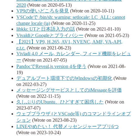
2020
(Wrote on 2020-05-13)
VP9の使いどころを発見
(Wrote on 2020-10-11)
VSCodeで /bin/sh: warning: setlocale: LC_ALL: cannot
change locale (ja)
(Wrote on 2020-11-25)
libkkc UTと日本語入力の話
(Wrote on 2021-01-10)
VivaldiとGoogleとプライバシー
(Wrote on 2021-05-23)
【2021】VP9, H.265, AV1, NVENC, AMF, VA-API,
e.t.c.
(Wrote on 2021-06-23)
Vivladi 4.0 メール, カレンダー, フィード機能をレビュ
ー
(Wrote on 2021-07-05)
PandocでReveal.js version 4を使う
(Wrote on 2021-08-
19)
デュアルブート環境下でのWindowsの初期化
(Wrote
on 2022-03-27)
メッセージングサービスとしてのiMessageを評価
(Wrote on 2022-11-15)
久しぶりのUbuntu、ひどすぎて困惑した
(Wrote on
2023-07-07)
ウェブブラウザ (とVSCode等) のコマンドラインオプ
ション
(Wrote on 2023-08-23)
LINEやめたい！ 代替メッセンジャーアプリ6つ
(Wrote on 2023-10-24)