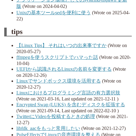
版
(Wrote on 2024-04-02)
Unixの基本ツールsedを便利に使う
(Wrote on 2025-04-
22)
tips
【Linux Tips】 それはいつの出来事ですか
(Wrote on
2020-05-27)
ffmpegを使うスクリプトでハマった話
(Wrote on 2020-
10-04)
UEFIから認識されるLinuxの名前を変更する
(Wrote
on 2020-12-26)
Linuxでサンドボックス環境を活用する
(Wrote on
2020-12-27)
Linuxにおけるプログラミング言語の有力選択肢
(Wrote on 2021-03-16, Last updated on 2021-12-11 )
Encrypted Swap (LUKS) を含むディスクを拡張する
(Wrote on 2021-09-14, Last updated on 2022-02-10 )
TwitterにVideoを投稿するときの処理
(Wrote on 2021-
12-27)
libfdk_aacをもっと常用したい
(Wrote on 2021-12-27)
PulseEffectsでLinuxの音声環境を整える
(Wrote on