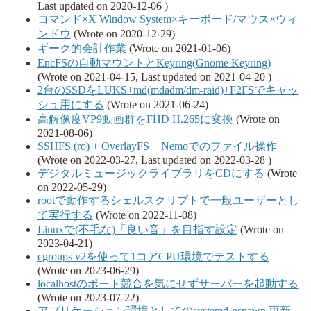
Last updated on 2020-12-06 )
コマンド×X Window System×キーボード/マウス×ウィ
ンドウ
(Wrote on 2020-12-29)
ギーク的会計作業
(Wrote on 2021-01-06)
EncFSの自動マウントとKeyring(Gnome Keyring)
(Wrote on 2021-04-15, Last updated on 2021-04-20 )
2台のSSDをLUKS+md(mdadm/dm-raid)+F2FSでキャッ
シュ用にする
(Wrote on 2021-06-24)
高解像度VP9動画群をFHD H.265に変換
(Wrote on
2021-08-06)
SSHFS (ro) + OverlayFS + Nemoでのファイル操作
(Wrote on 2022-03-27, Last updated on 2022-03-28 )
デジタルミュージックライブラリをCDにする
(Wrote
on 2022-05-29)
rootで動作するシェルスクリプトで一般ユーザーとし
て実行する
(Wrote on 2022-11-08)
Linuxで(不毛な)「良い音」を目指す設定
(Wrote on
2023-04-21)
cgroups v2を使って1コアCPU環境でテストする
(Wrote on 2023-06-29)
localhostのポート競合を気にせずサーバーを起動する
(Wrote on 2023-07-22)
アプリケーション環境としてのsystemd-nspawn 更新