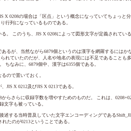
が、JIS X 0208の場合は「区点」という概念になっていてちょっと
まり行列になっているものである。
ている。 このうち、JIS X 0208によって図形文字が定義されている
08であるが、当然ながら6879個というのは漢字を網羅するにはか
えられていたのだが、人名や地名の表現には不足であることも
ちなみに、6879個中、漢字は6355個である。
になるので置いておく。
 X 0212及びJIS X 0213である。
X 0208からさらに収録字数を増やすためのものだ。 これは、0208+021
収録文字も被っている。
が後述する当時普及していた文字エンコーディングであるShift_J
義されたのが0213ということである。