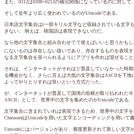
また、0212は0208+0212の補完関係になっているのに対し
そして近年より広く使われているのがUnicodeである。
日本語文字集合は(一部キリル文字など収録されている文字
きない。 例えば、韓国語は表現できないのだ。
なら他の文字集合と組み合わせてて使えばいいと思うかもし
にないものは存在しない扱いであり、存在するものを表現す
なる文字集合を並べられるようにアプリを作れば混ぜること
それは、インターネットがそれほど普及していなかった時期
る機会がなく、さらに言えば大抵の文字集合はASCIIを下
よってやりとりすれば良いという方式だった。
が、インターネットが普及して国境の垣根が取り払われた今
ASCII」として、世界中の文字を集めたのがUnicodeである。
文字集合に含まれていれば表現できるため、世界中の文字を
ChienomiはUnicodeを用いた文字エンコーディングを
Unicodeにはバージョンがあり、都度更新されて新しい文字が