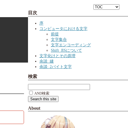
目次
序
コンピュータにおける文字
前提
文字集合
文字エンコーディング
Shift_JISについて
文字化けとその原理
余談: 縺
余談: 2バイト文字
検索
AND検索
About