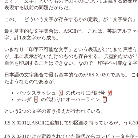
まず、「文字」というものそのものについて定義する必要が
表現する以前の問題だからだ。
この、「どういう文字が存在するかの定義」が「文字集合」
最も基本的な文字集合は、ASCIIだ。 これは、英語アルフ
字、計128文字から成る。
いきなり「印字不可能な文字」という表現が出てきて戸惑う
が、単に表示がないだけのものも存在する。 典型的なのが
自体を印刷することはできない。なので、印字不可能な文字
日本語の文字集合で最も基本的なのがJIS X 0201である。 
たようなものであるが、
\
¥
バックスラッシュ
の代わりに円記号
~
‾
チルダ
の代わりにオーバーライン
という2つの文字の置き換えが行われている。
JIS X 0201はASCIIに追加して93区画を持っているが
JIS X 0201だけが定義されていた時代からコンピュータ