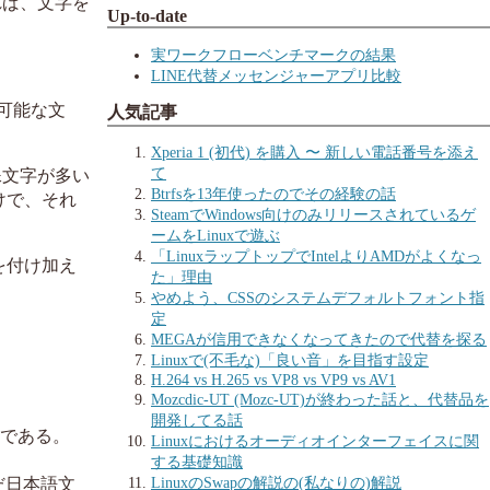
れば、文字を
Up-to-date
実ワークフローベンチマークの結果
LINE代替メッセンジャーアプリ比較
不可能な文
人気記事
Xperia 1 (初代) を購入 〜 新しい電話番号を添え
て
殊文字が多い
Btrfsを13年使ったのでその経験の話
けで、それ
SteamでWindows向けのみリリースされているゲ
ームをLinuxで遊ぶ
「LinuxラップトップでIntelよりAMDがよくなっ
)を付け加え
た」理由
やめよう、CSSのシステムデフォルトフォント指
定
MEGAが信用できなくなってきたので代替を探る
Linuxで(不毛な)「良い音」を目指す設定
H.264 vs H.265 vs VP8 vs VP9 vs AV1
Mozcdic-UT (Mozc-UT)が終わった話と、代替品を
開発してる話
字である。
Linuxにおけるオーディオインターフェイスに関
する基礎知識
LinuxのSwapの解説の(私なりの)解説
だ日本語文