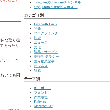
があること
TelegramのChienomiチャンネル
ntfy (UnifiedPush/独自ホスト)
カテゴリ別
Live With Linux
開発
プログラミング
技術
曖昧な取り扱
ニュース
であったり
文化
製品・サービス
基礎/リテラシー
という、全
読み物系記事
ビジネス
雑感
においても同
テーマ別
キーボード
フォント
作業環境
Fediverse
Mozcdict Ext