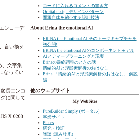
コードに入れるコメントの書き方
Orbital design デザインパターン
問題自体を縮小する設計技法
About Erina the emotional AI
エンコーデ
ERINA the Emotional AI そのトークキャプチャを
初公開!
、言い換え
ERINA the emotional AIのコンポーネントモデル
AIとディープラーニングと現実
Erinaの最終調整のときの話
め、文字集
情緒的AIと形態素解析のおはなし
うになってい
Erina 「情緒的AIと形態素解析のおはなし」 解説
編
他のウェブサイト
可変長エンコ
ングに関して
My WebSites
PureBuilder Simply (ポータル)
X 0208
事業サイト
Pieces
研究・検証
雑談 (読み物系)