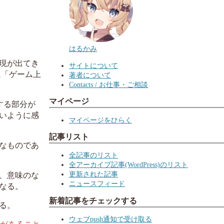
はるかみ
現が出てき
サイトについて
に「ゲーム上
著者について
Contacts / お仕事・ご相談
マイページ
する部分が
いように感
マイページをひらく
記事リスト
なものであ
全記事のリスト
全アーカイブ記事(WordPress)のリスト
更新された記事
、意味のな
ニュースフィード
なる。
新着記事をチェックする
る。
ウェブpush通知で受け取る