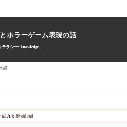
理とホラーゲーム表現の話
テラシー::knowledge
の話
☆繧九ｂ縺ｮ縺ｧ縺