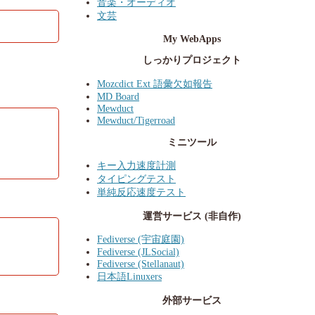
音楽・オーディオ
文芸
My WebApps
しっかりプロジェクト
Mozcdict Ext 語彙欠如報告
MD Board
Mewduct
Mewduct/Tigerroad
ミニツール
キー入力速度計測
タイピングテスト
単純反応速度テスト
運営サービス (非自作)
Fediverse (宇宙庭園)
Fediverse (JLSocial)
Fediverse (Stellanaut)
日本語Linuxers
外部サービス