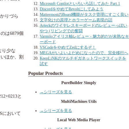
Microsoft Copilotといろいろ話してみた Part.1
DiscordをやめてRevoltにしてみよう
MattermostのBoard機能がタスク管理にすごく良い
分かりづら
文字化けの原理とホラーゲーム表現の話
Arteckのワイヤレスキーボードのレビューっぽい
やつ (リビングでの奮闘
のは6879個
Varmiloアイリス軸レビュー - 魅力的だが未熟なキ
ーボード
VSCodeをやめてZedにするぞ！
なり少な
MEGAがいよいよだめになったので、完全移行へ
多いほか、割
KeepLiNKのマルチギガネットワークスイッチを
試す
Popular Products
PureBuilder Simply
→シリーズを見る
2+0213と
MultiMachines Utils
→シリーズを見る
ISにおいて
Local Web Media Player