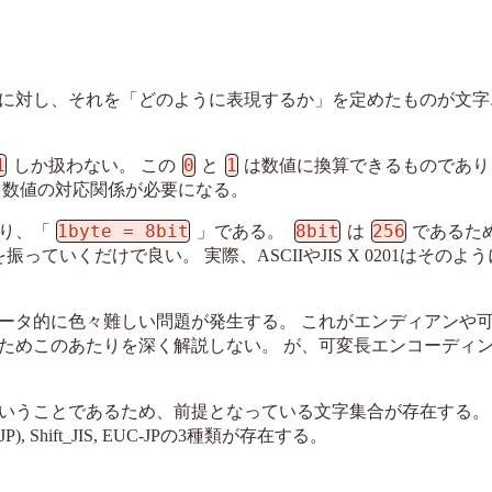
に対し、それを「どのように表現するか」を定めたものが文字
1
0
1
しか扱わない。 この
と
は数値に換算できるものであり
と数値の対応関係が必要になる。
1byte = 8bit
8bit
256
り、「
」である。
は
であるた
ていくだけで良い。 実際、ASCIIやJIS X 0201はそのよ
ュータ的に色々難しい問題が発生する。 これがエンディアンや
ためこのあたりを深く解説しない。 が、可変長エンコーディ
ことであるため、前提となっている文字集合が存在する。 JIS 
 Shift_JIS, EUC-JPの3種類が存在する。