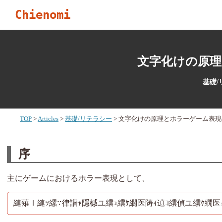
Chienomi
文字化けの原
基礎/リ
TOP
Articles
基礎/リテラシー
文字化けの原理とホラーゲーム表現
序
主にゲームにおけるホラー表現として、
縺薙ｌ縺ｯ縲∵律譛ｬ隱槭ユ繧ｭ繧ｹ繝医陦ｨ遉ｺ繧偵ユ繧ｹ繝医