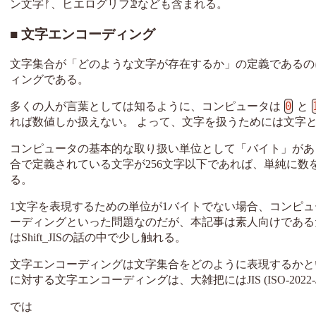
ン文字ᚡ、ヒエログリフ𐦀なども含まれる。
文字エンコーディング
文字集合が「どのような文字が存在するか」の定義であるの
ィングである。
0
多くの人が言葉としては知るように、コンピュータは
と
れば数値しか扱えない。 よって、文字を扱うためには文字
コンピュータの基本的な取り扱い単位として「バイト」があ
合で定義されている文字が256文字以下であれば、単純に数を振っ
る。
1文字を表現するための単位が1バイトでない場合、コンピ
ーディングといった問題なのだが、本記事は素人向けである
はShift_JISの話の中で少し触れる。
文字エンコーディングは文字集合をどのように表現するかという
に対する文字エンコーディングは、大雑把にはJIS (ISO-2022-JP),
では