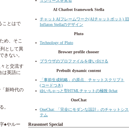
→シリーズを見る
AI Chatbot framework Stella
チャットAIフレームワーク(AIチャットボット) 旧
ることはで
Inflaton Stellaのデザイン
Pluto
ため、そこ
Technology of Pluto
列として異
Browser profile chooser
できない。
ブラウザのプロファイルを使い分ける
人々と交流す
Prebuilt dynamic content
合は英語に
「事前生成戦略」の原点、チャットスクリプト
(コードつき)
で「新時代の
ゆいちゃっと型HTMLチャットの極致 0chat
OneChat
る。
OneChat: 「完全にモダンな設計」のチャットシス
テム
字♠️やルー
Reasonset Special