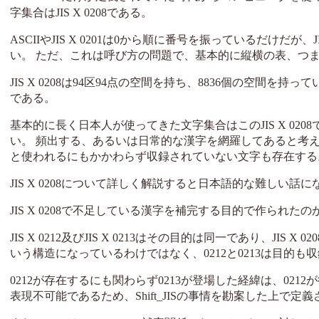
字集合はJIS X 0208である。
ASCIIやJIS X 0201は0から順に番号を振っているだけだ
い。 ただ、これは呼び方の問題で、基本的に縦横の表、つ
JIS X 0208は94区94点の空間を持ち、8836個の空間を持っ
である。
基本的に長く日本人が使ってきた文字集合はこのJIS X 02
い。 頻出する、あるいは日常的な漢字を網羅してあると考
と使われるにもかかわらず収録されていない文字も存在する。 
JIS X 0208について詳しく解説すると日本語的な難しい話
JIS X 0208で不足している漢字を補完する目的で作られたのが、JIS
JIS X 0212及びJIS X 0213はその目的は同一であり、JIS 
いう構造になっているわけではなく、0212と0213は目的も
0212が存在するにも関わらず0213が登場した経緯は、0212
表現不可能であるため、Shift_JISの事情を勘案した上で定