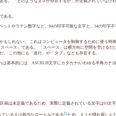
ある。 「どのような文字が存在するか」が定義されていなけ
である。
ァベットやラテン数字など、94の印字可能な文字と、34の印字
かもしれない。 これはコンピュータを制御するために使う特
「スペース」である。 「スペース」は横方向に空間を空けるだ
だ。 この他にも「改行」や「タブ」なども存在する。
これは基本的には、ASCII128文字にカタカナ(いわゆる半角カナ
、うち30区画は未定義であるため、実際に定義されている文字は63文
1
を使っている人は相当なロートルである
ため、人々が慣れ親しん