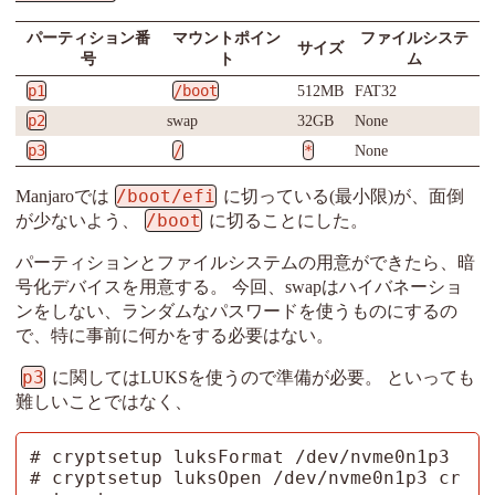
パーティション番
マウントポイン
ファイルシステ
サイズ
号
ト
ム
p1
/boot
512MB
FAT32
p2
swap
32GB
None
p3
/
*
None
/boot/efi
Manjaroでは
に切っている(最小限)が、面倒
/boot
が少ないよう、
に切ることにした。
パーティションとファイルシステムの用意ができたら、暗
号化デバイスを用意する。 今回、swapはハイバネーショ
ンをしない、ランダムなパスワードを使うものにするの
で、特に事前に何かをする必要はない。
p3
に関してはLUKSを使うので準備が必要。 といっても
難しいことではなく、
# cryptsetup luksFormat /dev/nvme0n1p3

# cryptsetup luksOpen /dev/nvme0n1p3 cr