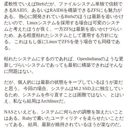
柔軟性でいえばBtrfsだが、ファイルシステム単独で信頼で
きるRAID5、あるいはRAID6を構築できるZFSにも魅力が
ある。 熱心に開発されているBtrfsのほうは最新を追いかけ
たいので、Linuxシステムを採用する場合は可変のシステ
ムと考えたほうが良く、一方ZFSは最新を追いかけづらい
ため、ある程度枯れたシステムとして運用する方針にな
る。 これはもし仮にLinuxでZFSを使う場合でも同様であ
る。
枯れたシステムにするのであれば、OpenIndianaのような更
新しづらいシステムであっても最初に構築できればそんな
に問題はない。
だが、個人的には最新の状態をキープしているほうが楽だ
と思う。 今回の場合、システムはM.2 SSD上に独立してい
るため、システムを作り直すことは困難ではない。 とはい
え、私なら結局はArchlinuxだ。
NASといえども、システムに何らかの調整を加えたいこと
はある。Rubyで書いたユーティリティを走らせたいことだ
ってある。 結局、最新が維持されているほうが楽なのだ。