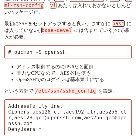
ml-zsh-config
vi
,
あたりは入れておかないとしんど
いパッケージだ。
base
最初にSSHをセットアップすると良い。さすがに
に
base-devel
は入っていない(
には含まれている)ので導
入が必要。
# pacman -S openssh
アドレス制御するのにIPv6だと面倒
非力なCPUなので、AES-NIを使う
OpenSSHでのログインは基本禁止にする
/etc/ssh/sshd_config
という方針で
を設定。
AddressFamily inet

Ciphers aes128-ctr,aes192-ctr,aes256-ct
r,aes128-gcm@openssh.com,aes256-gcm@ope
nssh.com

DenyUsers *