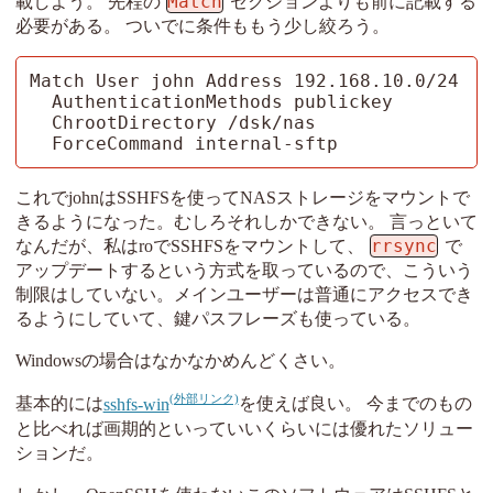
Match
載しよう。 先程の
セクションよりも前に記載する
必要がある。 ついでに条件ももう少し絞ろう。
Match User john Address 192.168.10.0/24

  AuthenticationMethods publickey

  ChrootDirectory /dsk/nas

  ForceCommand internal-sftp
これでjohnはSSHFSを使ってNASストレージをマウントで
きるようになった。むしろそれしかできない。 言っといて
rrsync
なんだが、私はroでSSHFSをマウントして、
で
アップデートするという方式を取っているので、こういう
制限はしていない。メインユーザーは普通にアクセスでき
るようにしていて、鍵パスフレーズも使っている。
Windowsの場合はなかなかめんどくさい。
基本的には
sshfs-win
を使えば良い。 今までのもの
と比べれば画期的といっていいくらいには優れたソリュー
ションだ。