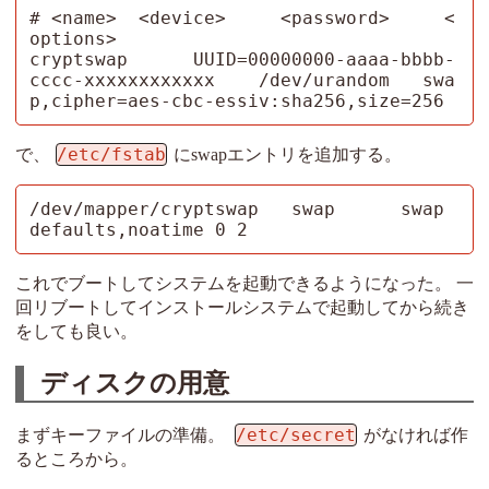
# <name>  <device>     <password>     <
options>

cryptswap      UUID=00000000-aaaa-bbbb-
cccc-xxxxxxxxxxxx    /dev/urandom   swa
p,cipher=aes-cbc-essiv:sha256,size=256
/etc/fstab
で、
にswapエントリを追加する。
/dev/mapper/cryptswap   swap      swap   
defaults,noatime 0 2
これでブートしてシステムを起動できるようになった。 一
回リブートしてインストールシステムで起動してから続き
をしても良い。
ディスクの用意
/etc/secret
まずキーファイルの準備。
がなければ作
るところから。