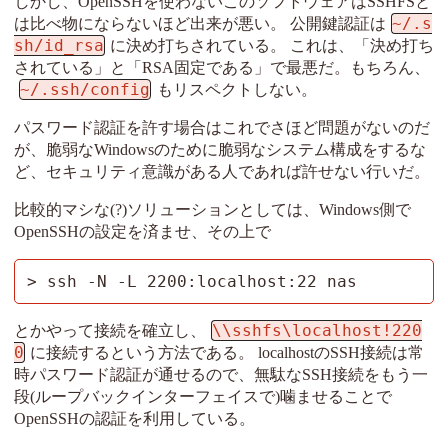
しかし、OpenSSHを使わないこのソフトウェアはSSHFSと
~/.s
は比べ物にならないほど出来が悪い。 公開鍵認証は
sh/id_rsa
に決め打ちされている。 これは、「決め打ち
されている」と「RSA固定である」で最悪だ。もちろん、
~/.ssh/config
もリスペクトしない。
パスワード認証を許す場合はこれでさほど問題がないのだ
が、脆弱なWindowsのために脆弱なシステム構成をするな
ど、セキュリティ意識がある人であれば許せない行いだ。
比較的マシな(?)ソリューションとしては、Windows側で
OpenSSHの設定を済ませ、その上で
> ssh -N -L 2200:localhost:22 nas
\\sshfs\localhost!220
とかやって接続を確立し、
0
に接続するという方法である。 localhostのSSH接続は常
時パスワード認証が通せるので、無駄なSSH接続をもう一
段(ループバックインターフェイスで)噛ませることで
OpenSSHの認証を利用している。