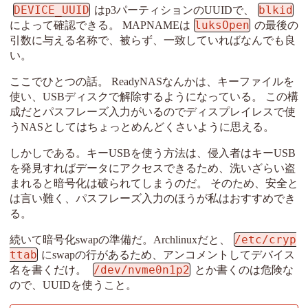
DEVICE_UUID
blkid
はp3パーティションのUUIDで、
luksOpen
によって確認できる。 MAPNAMEは
の最後の
引数に与える名称で、被らず、一致していればなんでも良
い。
ここでひとつの話。 ReadyNASなんかは、キーファイルを
使い、USBディスクで解除するようになっている。 この構
成だとパスフレーズ入力がいるのでディスプレイレスで使
うNASとしてはちょっとめんどくさいように思える。
しかしである。キーUSBを使う方法は、侵入者はキーUSB
を発見すればデータにアクセスできるため、洗いざらい盗
まれると暗号化は破られてしまうのだ。 そのため、安全と
は言い難く、パスフレーズ入力のほうが私はおすすめでき
る。
/etc/cryp
続いて暗号化swapの準備だ。Archlinuxだと、
ttab
にswapの行があるため、アンコメントしてデバイス
/dev/nvme0n1p2
名を書くだけ。
とか書くのは危険な
ので、UUIDを使うこと。