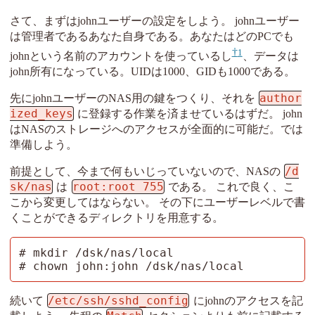
さて、まずはjohnユーザーの設定をしよう。 johnユーザー
は管理者であるあなた自身である。あなたはどのPCでも
1
johnという名前のアカウントを使っているし
、データは
john所有になっている。UIDは1000、GIDも1000である。
author
先にjohnユーザーのNAS用の鍵をつくり、それを
ized_keys
に登録する作業を済ませているはずだ。 john
はNASのストレージへのアクセスが全面的に可能だ。では
準備しよう。
/d
前提として、今まで何もいじっていないので、NASの
sk/nas
root:root 755
は
である。 これで良く、こ
こから変更してはならない。 その下にユーザーレベルで書
くことができるディレクトリを用意する。
# mkdir /dsk/nas/local

# chown john:john /dsk/nas/local
/etc/ssh/sshd_config
続いて
にjohnのアクセスを記