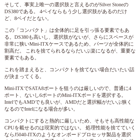
そして、事実上唯一の選択肢と言えるのがSilver Stoneの
DS380である。 4ベイならもう少し選択肢があるのだけ
ど、8ベイだとない。
この「コンパクト」は全体的に足を引っ張る要素でもあ
る。DS380も高いし、選択肢がないが、さらにスペースが
非常に狭いMini-ITXケースであるため、パーツが全体的に
割高だ。 これを捨てられるならだいぶ楽になるが、重要な
要素でもある。
これを踏まえると、コンパクトを捨てない場合だいたい話
が決まってくる。
Mini-ITXでSATA8ポートを狙うのは厳しいので、普通に4
ポート、ないし6ポートのMini-ITXボードを選択する。
IntelでもAMDでも良いが、AMDだと選択幅がだいぶ狭く
なるのでIntelになる場合が多い。
コンパクトにすると熱的に厳しいため、そもそも高性能な
CPUを載せるのは現実的ではない。 処理性能を捨てていく
ならJ5040-ITXのようなオンボードプロセッサ製品を選択