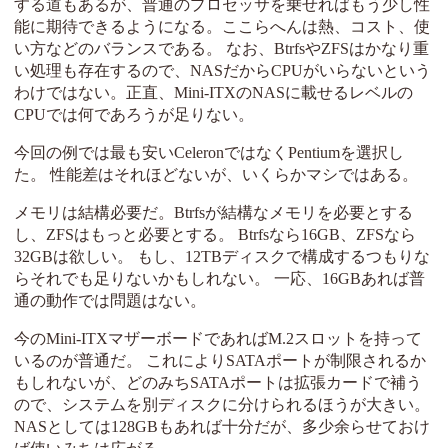
する道もあるが、普通のプロセッサを乗せればもう少し性
能に期待できるようになる。ここらへんは熱、コスト、使
い方などのバランスである。 なお、BtrfsやZFSはかなり重
い処理も存在するので、NASだからCPUがいらないという
わけではない。正直、Mini-ITXのNASに載せるレベルの
CPUでは何であろうが足りない。
今回の例では最も安いCeleronではなくPentiumを選択し
た。 性能差はそれほどないが、いくらかマシではある。
メモリは結構必要だ。Btrfsが結構なメモリを必要とする
し、ZFSはもっと必要とする。 Btrfsなら16GB、ZFSなら
32GBは欲しい。 もし、12TBディスクで構成するつもりな
らそれでも足りないかもしれない。 一応、16GBあれば普
通の動作では問題はない。
今のMini-ITXマザーボードであればM.2スロットを持って
いるのが普通だ。 これによりSATAポートが制限されるか
もしれないが、どのみちSATAポートは拡張カードで補う
ので、システムを別ディスクに分けられるほうが大きい。
NASとしては128GBもあれば十分だが、多少余らせておけ