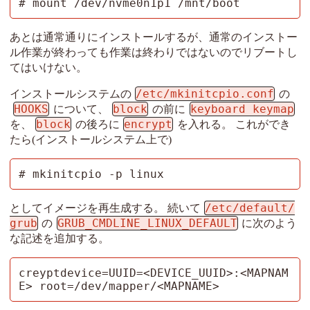
# mount /dev/nvme0n1p1 /mnt/boot
あとは通常通りにインストールするが、通常のインストー
ル作業が終わっても作業は終わりではないのでリブートし
てはいけない。
/etc/mkinitcpio.conf
インストールシステムの
の
HOOKS
block
keyboard keymap
について、
の前に
block
encrypt
を、
の後ろに
を入れる。 これができ
たら(インストールシステム上で)
# mkinitcpio -p linux
/etc/default/
としてイメージを再生成する。 続いて
grub
GRUB_CMDLINE_LINUX_DEFAULT
の
に次のよう
な記述を追加する。
creyptdevice=UUID=<DEVICE_UUID>:<MAPNAM
E> root=/dev/mapper/<MAPNAME>