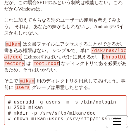
だが、この場合SFTPのみという制約は機能しない。これ
だからWindowsは。
これに加えてさらなる別のユーザーの運用も考えてみよ
う。 それは、あなたの妹かもしれないし、Androidデバイ
スかもしれない。
mikan
は文書ファイルにアクセスすることができるが、
/dsk/nas/loc
書き込み権限はない。 シンプルで、単に
al/doc
ChrootDi
にchrootすればいいだけに見えるが、
rectory
root:root
は
なディレクトリである必要があ
るため、そうはいかない。
mikan
そこで
用のディレクトリを用意してあげよう。事
users
前に
グループは用意したとする。
# useradd -g users -m -s /bin/nologin -
u 2500 mikan

# mkdir -p /srv/sftp/mikan/doc

# chown mikan:users /srv/sftp/mikan/doc