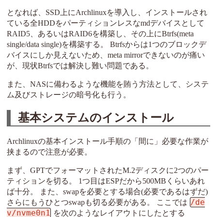
となれば、SSD上にArchlinuxを導入し、インストールされ
ている全HDDをパーティションレスなmdデバイスとして
RAID5、あるいはRAID6を構築し、その上にBtrfs(meta
single/data single)を構築する。 Btrfsからは1つのブロックデ
バイスにしか見えないため、meta mirrorできないのが痛い
が、現状Btrfsでは解決し難い問題である。
また、NASに備わるような機能を賄う方法として、システ
ム及びストレージの暗号化も行う。
基本システムのインストール
Archlinuxの基本インストール手順の「間に」必要な作業が
挟まるので注意が必要。
まず、GPTでフォーマットされたM.2ディスクに2つのパー
ティションを切る。 1つ目はESPだから500MBくらいあれ
ば十分。 また、swapを必要とする場合(必要であるはずだ)
/de
さらにもうひとつswapも切る必要がある。 ここでは
v/nvme0n1
を次のようなレイアウトにしたとする