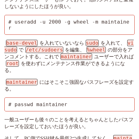
しないようにしたほうが良い。
# useradd -u 2000 -g wheel -m maintaine
r
base-devel
sudo
vi
を入れていないなら
を入れて、
sudo
/etc/sudoers
%wheel
で
を編集、
の部分をア
maintainer
ンコメントする。これで
ユーザーで入れば
root
を使わずにメンテナンス作業ができるようにな
る。
maintainer
にはそこそこ強固なパスフレーズを設定す
る。
# passwd maintainer
一般ユーザーも後々のことを考えるとちゃんとしたパスフ
レーズを設定しておいたほうが良い。
mainta
そして、PC側でSSH鍵を最低2つ生成しておく。