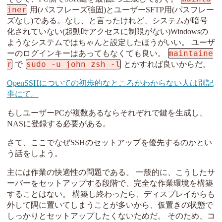
iner
用(パスフレーズ強固)とユーザーSFTP用(パスフレー
ズなし)である。なし、と言ったけれど、システムが暗号
化されていない(起動時アクセスに制限がない)Windowsの
ようなシステムではちゃんと設定したほうがいい。 ユーザ
maintaine
ーのログインキーはあってもなくても良い。
r
sudo -u john zsh -l
で
とかすれば良いからだ。
OpenSSHについての初歩的なところがわからない人は別記
事にて。
もしユーザーPCが複数あるならそれぞれで鍵を生成し、
NASに登録する必要がある。
さて、ここでなぜSSHのセットアップを優先するのかとい
う話をしよう。
主には作業の快適性の問題である。 一般的に、こうしたサ
ーバーをセットアップする段階で、完全な作業環境を構築
することはない。 構築し終わったら、ディスプレイからも
外して隅に置いてしまうことが多いから、仮置きの状態で
しっかりとセットアップしたくないためだ。 そのため、コ