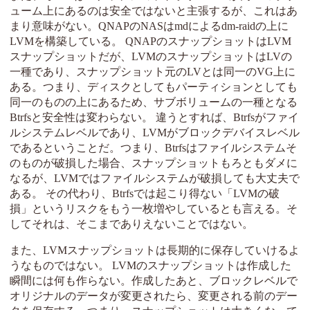
ューム上にあるのは安全ではないと主張するが、これはあ
まり意味がない。QNAPのNASはmdによるdm-raidの上に
LVMを構築している。 QNAPのスナップショットはLVM
スナップショットだが、LVMのスナップショットはLVの
一種であり、スナップショット元のLVとは同一のVG上に
ある。つまり、ディスクとしてもパーティションとしても
同一のものの上にあるため、サブボリュームの一種となる
Btrfsと安全性は変わらない。 違うとすれば、Btrfsがファイ
ルシステムレベルであり、LVMがブロックデバイスレベル
であるということだ。つまり、Btrfsはファイルシステムそ
のものが破損した場合、スナップショットもろともダメに
なるが、LVMではファイルシステムが破損しても大丈夫で
ある。 その代わり、Btrfsでは起こり得ない「LVMの破
損」というリスクをもう一枚増やしているとも言える。そ
してそれは、そこまでありえないことではない。
また、LVMスナップショットは長期的に保存していけるよ
うなものではない。 LVMのスナップショットは作成した
瞬間には何も作らない。作成したあと、ブロックレベルで
オリジナルのデータが変更されたら、変更される前のデー