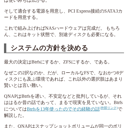
ば使いみちは広がる。
そして適合する電源を用意し、PCI Express接続のSATA3カ
ードを用意する。
これで組み上げればNASハードウェアは完成だ。 もちろ
ん、これはキット状態で、別途ディスクも必要になる。
システムの方針を決める
最大の決定はBtrfsにするか、ZFSにするか、である。
なぜこの2択なのか、だが、ローカルなFSで、なおかつ8デ
ィスクにも及ぶ環境であれば、これ以外の選択肢はあまり
賢いとは言い難い。
QNAPはBtrfsを遅い、不安定などと批判しているが、それ
ははるか昔の話であって、まるで現実を見ていない。Btrfs
については
Btrfsを13年使ったのでその経験の話
で
解説した。
また、QNAPはスナップショットボリュームが同一のボリ