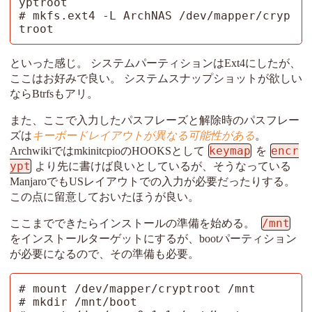
yptroot

# mkfs.ext4 -L ArchNAS /dev/mapper/cryp
troot
といった感じ。 システムパーティションはExt4にしたが、
ここはお好みで良い。 システムスナップショットが欲しい
ならBtrfsもアリ。
また、ここで入力したパスフレーズと解除時のパスフレー
ズは
キーボードレイアウトが異なる可能性がある
。
keymap
encr
ArchwikiではmkinitcpioのHOOKSとして
を
ypt
より先に書けば良いとしているが、そうなっている
ManjaroでもUSレイアウトでの入力が必要だったりする。
この点に留意しておいたほうが良い。
/mnt
ここまでできたらインストールの準備を始める。
をインストールターゲットにするが、bootパーティション
が必要になるので、その準備も必要。
# mount /dev/mapper/cryptroot /mnt

# mkdir /mnt/boot
