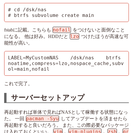
# cd /dsk/nas

# btrfs subvolume create main
nofail
fstabに記載。こちらも
をつけないと面倒なこと
lzo
になる。 他は好み。HDDだと
つけたほうが高速な可
能性が高い。
LABEL=MyCustomNAS    /dsk/nas    btrfs  
noatime,compress=lzo,nospace_cache,subv
ol=main,nofail
これで完了。
サーバーセットアップ
再起動すれば単体で見ればNASとして稼働する状態になっ
pacman -Syu
た。 一回
してアップデートを済ませたら
再起動すると良いだろう。 また、この際必要なパッケージ
vim
vim-plugins
zsh
gr
は入れておくといい。
,
,
,