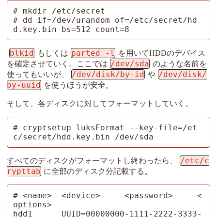
# mkdir /etc/secret

# dd if=/dev/urandom of=/etc/secret/hd
d.key.bin bs=512 count=8
blkid
parted -l
もしくは
を用いてHDDのデバイス
/dev/sda
を確定させていく。ここでは
のような名前を
/dev/disk/by-id
/dev/disk/
使ってもいいが、
や
by-uuid
を使うほうが安全。
そして、各ディスクに対してフォーマットしていく。
# cryptsetup luksFormat --key-file=/et
c/secret/hdd.key.bin /dev/sda
/etc/c
すべてのディスクがフォーマットし終わったら、
rypttab
に全部のディスク分記載する。
# <name>  <device>     <password>     <
options>

hdd1      UUID=00000000-1111-2222-3333-