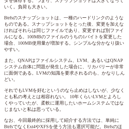
タを保存する。つまり、スナップショットは大きくなって
いく。負荷も大きい。
Btrfsのスナップショットは、一種のハードリンクのような
ものである。スナップショットをとった後、変更を加えな
ければそれらは同じファイルであり、変更すれば別ファイ
ルになる。100MBのファイルのうちの1バイトを変更した
場合、100MB使用量が増加する。シンプルな分かなり扱い
やすい。
また、QNAPはファイルシステム、LVM、あるいはQNAP
システム自体に問題が発生した場合に、リカバリーが非常
に面倒である。LVMの知識を要求されるのも、かなりしん
どい。
それでもLVMを好むというのなら止めはしないが、少なく
とも私の考えとは相容れない。 10年くらいLVMとよろし
くやっていたが、柔軟に運用したいホームシステムではな
じまないと私は思っている。
なお、今回最終的に採用して紹介する方法では、単純に
BtrfsでなくExt4やXFSを使う方法も選択可能だ。Btrfsのほ