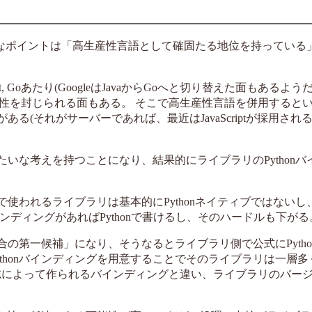
て重要なポイントは「高生産性言語として確固たる地位を持っている
ust, Goあたり(GoogleはJavaからGoへと切り替えた面もあるよ
性を封じられる面もある。 そこで高生産性言語を併用すると
ある(それがサーバーであれば、最近はJavaScriptが採用され
たいな考えを持つことになり、結果的にライブラリのPythonバ
使われるライブラリは基本的にPythonネイティブではないし、Py
インディングがあればPythonで書けるし、そのハードルも下がる
合の第一候補」になり、そうなるとライブラリ側で公式にPytho
thonバインディングを用意することでそのライブラリは一層多
志によって作られるバインディングと違い、ライブラリのバー