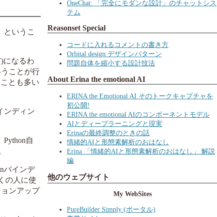
OneChat: 「完全にモダンな設計」のチャットシス
テム
Reasonset Special
」というこ
コードに入れるコメントの書き方
Orbital design デザインパターン
うだ)になるわ
問題自体を縮小する設計技法
いうことが行
About Erina the emotional AI
ることも多い
ERINA the Emotional AI そのトークキャプチャを
初公開!
インディン
ERINA the emotional AIのコンポーネントモデル
AIとディープラーニングと現実
Erinaの最終調整のときの話
thon自
情緒的AIと形態素解析のおはなし
。
Erina 「情緒的AIと形態素解析のおはなし」 解説
編
nバインデ
他のウェブサイト
くの人に使
ジョンアップ
My WebSites
PureBuilder Simply (ポータル)