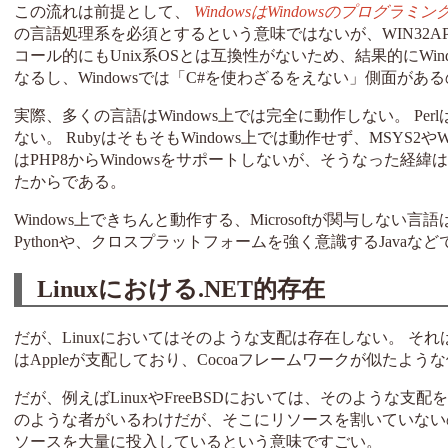
この流れは前提として、
WindowsはWindowsのプログラミ
の言語処理系を必須とするという意味ではないが、WIN32AP
コール的にもUnix系OSとは互換性がないため、結果的にWind
なるし、Windowsでは「C#を使わざるをえない」側面があ
実際、多くの言語はWindows上では完全に動作しない。 Pe
ない。 RubyはそもそもWindows上では動作せず、MSYS
はPHP8からWindowsをサポートしないが、そうなった経緯はP
たからである。
Windows上できちんと動作する、Microsoftが関与し
Pythonや、クロスプラットフォームを強く意識するJavaな
Linuxにおける.NET的存在
だが、Linuxにおいてはそのような支配は存在しない。 それは
はAppleが支配しており、Cocoaフレームワークが似たよう
だが、例えばLinuxやFreeBSDにおいては、そのような支配を
のような者がいるわけだが、そこにリソースを割いていないの
ソースを大量に投入しているという意味ですごい。