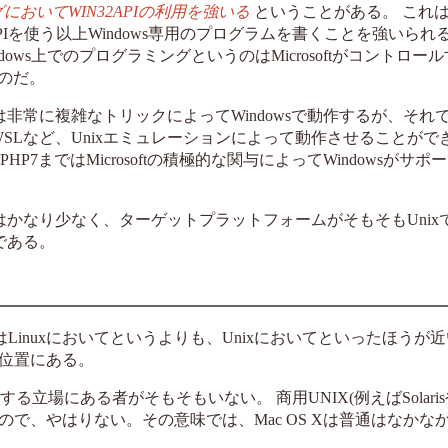
ングにおいてWIN32APIの利用を強いる
ということがある。 これは、Mi
Iを使う以上Windows専用のプログラムを書くことを強いられ
ows上でのプログラミングというのはMicrosoftがコントロー
るのだ。
rlは非常に複雑なトリックによってWindowsで動作するが、それ
2やWSLなど、Unixエミュレーションによって動作させることができ
HP7まではMicrosoftの積極的な関与によってWindowsがサ
ない言語はかなり少なく、ターゲットプラットフォームがそもそもUni
どである。
Linuxにおいてというよりも、Unixにおいてといったほうが近
な位置にある。
する立場にある者がそもそもいない。 商用UNIX(例えばSolaris
で、やはりない。その意味では、Mac OS Xは普通はなかな