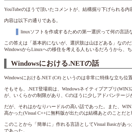
YouTubeのほうで頂いたコメントが、結構掘り下げられる
内容は以下の通りである。
linuxソフトを作成するための第一選択って何の言語
この答えは「基本的にないが、選択肢は山ほどある」なのだ
WindowsからLinuxへの移住を考える人もいるだろうから
Windowsにおける.NETの話
Windowsにおける.NET (C#) というのは非常に特殊な立ち
そもそも、.NET登場前は、Windowsネイティブアプリ(WI
が、いくらかの制限があり、Cのほうに少しアドバンテージ
だが、それはかなりハードルの高い話であった。また、WIN3
高かった(Visual C++に無料版が出たのは結構あとのことだ
このことから「簡単に」作れる言語としてVisual Basicがあった。 
であった。