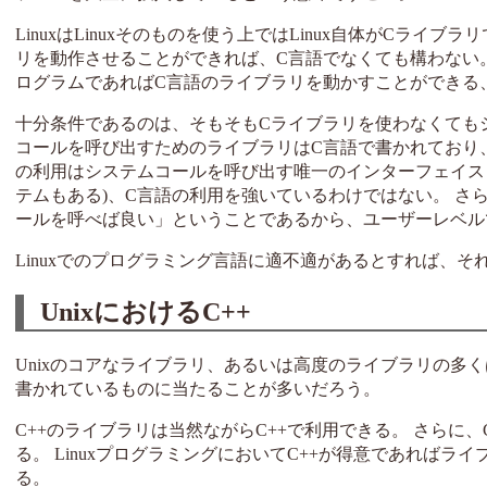
LinuxはLinuxそのものを使う上ではLinux自体がCラ
リを動作させることができれば、C言語でなくても構わない
ログラムであればC言語のライブラリを動かすことができる
十分条件であるのは、そもそもCライブラリを使わなくてもシ
コールを呼び出すためのライブラリはC言語で書かれており
の利用はシステムコールを呼び出す唯一のインターフェイスと
テムもある)、C言語の利用を強いているわけではない。 さ
ールを呼べば良い」ということであるから、ユーザーレベル
Linuxでのプログラミング言語に適不適があるとすれば、そ
UnixにおけるC++
Unixのコアなライブラリ、あるいは高度のライブラリの多く
書かれているものに当たることが多いだろう。
C++のライブラリは当然ながらC++で利用できる。 さらに
る。 LinuxプログラミングにおいてC++が得意であれば
る。