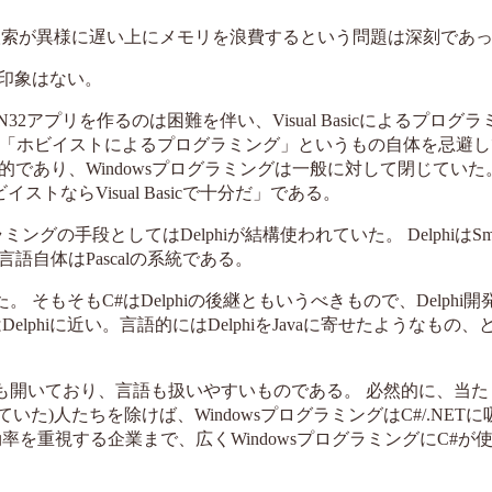
レシーバ検索が異様に遅い上にメモリを浪費するという問題は深刻であ
た印象はない。
によってWIN32アプリを作るのは困難を伴い、Visual Basicによるプロ
oftは「ホビイストによるプログラミング」というもの自体を忌避
であり、Windowsプログラミングは一般に対して閉じていた
ストならVisual Basicで十分だ」である。
の手段としてはDelphiが結構使われていた。 DelphiはSmall
自体はPascalの系統である。
 そもそもC#はDelphiの後継ともいうべきもので、Delphi
phiに近い。言語的にはDelphiをJavaに寄せたようなもの
しても開いており、言語も扱いやすいものである。 必然的に、当
していた)人たちを除けば、WindowsプログラミングはC#/.NET
を重視する企業まで、広くWindowsプログラミングにC#が