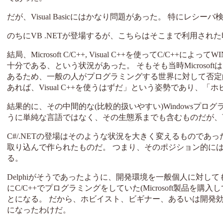
だが、Visual Basicにはかなり問題があった。 特に
のちにVB .NETが登場するが、こちらはそこまで利用され
結局、Microsoft C/C++, Visual C++を使ってC/C++
十分である、という状況があった。 そもそも当時Micros
あるため、一般の人がプログラミングする世界に対して否定的
あれば、Visual C++を使うはずだ」という姿勢であり、「ホビイ
結果的に、その中間的な(比較的扱いやすい)Windowsプログラミング
うに単純な言語ではなく、その生態系までも含むものだが、言語
C#/.NETの登場はそのような状況を大きく変えるものであった。
取り込んで作られたものだ。 つまり、そのポジション的にはDel
る。
Delphiがそうであったように、開発環境を一般個人に対
にC/C++でプログラミングをしていた(Microsoft製品を購入
とになる。 だから、ホビイスト、ビギナー、あるいは開発効率
になったわけだ。