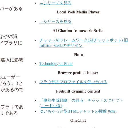
→シリーズを見る
ッパーがある
Local Web Media Player
→シリーズを見る
AI Chatbot framework Stella
ィはやや弱
チャットAIフレームワーク(AIチャットボット) 旧
イブラリに
Inflaton Stellaのデザイン
Pluto
語選択に影響
Technology of Pluto
Browser profile chooser
どのユーザー
ブラウザのプロファイルを使い分ける
だろう。 (と
スがあるので
Prebuilt dynamic content
「事前生成戦略」の原点、チャットスクリプト
(コードつき)
イブラリであ
ゆいちゃっと型HTMLチャットの極致 0chat
ラリである
OneChat