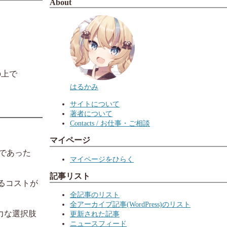
About
？
の上で
はるかみ
サイトについて
著者について
Contacts / お仕事・ご相談
マイページ
能であった
マイページをひらく
記事リスト
るコストが
全記事のリスト
全アーカイブ記事(WordPress)のリスト
の有力な選択肢
更新された記事
ニュースフィード