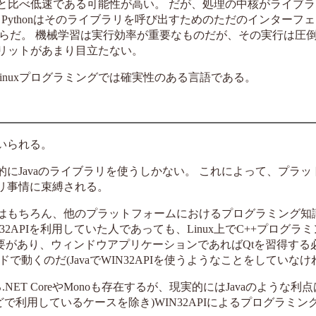
言語と比べ低速である可能性が高い。 だが、処理の中核がライブ
Pythonはそのライブラリを呼び出すためのただのインターフ
らだ。 機械学習は実行効率が重要なものだが、その実行は圧
メリットがあまり目立たない。
にLinuxプログラミングでは確実性のある言語である。
用いられる。
的にJavaのライブラリを使うしかない。 これによって、プラ
ラリ事情に束縛される。
とはもちろん、他のプラットフォームにおけるプログラミング知
2APIを利用していた人であっても、Linux上でC++プログラ
必要があり、ウィンドウアプリケーションであればQtを習得する
で動くのだ(JavaでWIN32APIを使うようなことをしていなけ
.NET CoreやMonoも存在するが、現実的にはJavaのような利
で利用しているケースを除き)WIN32APIによるプログラミン