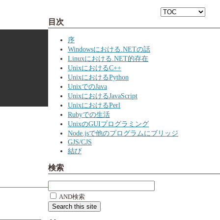
目次
序
Windowsにおける.NETの話
Linuxにおける.NET的存在
UnixにおけるC++
UnixにおけるPython
UnixでのJava
UnixにおけるJavaScript
UnixにおけるPerl
Rubyでの生活
UnixのGUIプログラミング
Node.jsで他のプログラムにブリッジ
GJS/CJS
結び
検索
AND検索