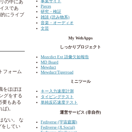
事業サイト
ラリの中にあ
Pieces
ェイスであ
研究・検証
倒的にライブ
雑談 (読み物系)
音楽・オーディオ
文芸
My WebApps
しっかりプロジェクト
Mozcdict Ext 語彙欠如報告
MD Board
Mewduct
ットフォーム
Mewduct/Tigerroad
ミニツール
識をほぼほ
キー入力速度計測
ミングをする
タイピングテスト
必要もある
単純反応速度テスト
れば)。
運営サービス (非自作)
点はない。 な
Fediverse (宇宙庭園)
グをしてい
Fediverse (JLSocial)