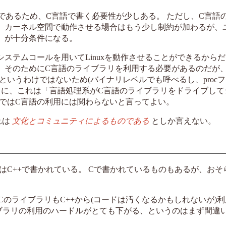
イブラリであるため、C言語で書く必要性が少しある。 ただし、C言語
。カーネル空間で動作させる場合はもう少し制約が加わるが、
、が十分条件になる。
ステムコールを用いてLinuxを動作させることができるからだ
、そのためにC言語のライブラリを利用する必要があるのだが
いうわけではないため(バイナリレベルでも呼べるし、proc
らに、これは「言語処理系がC言語のライブラリをドライブして
ではC言語の利用には関わらないと言ってよい。
れは
文化とコミュニティによるものである
としか言えない。
はC++で書かれている。 Cで書かれているものもあるが、おそら
、CのライブラリもC++から(コードは汚くなるかもしれないが)
ライブラリの利用のハードルがとても下がる、というのはまず間違