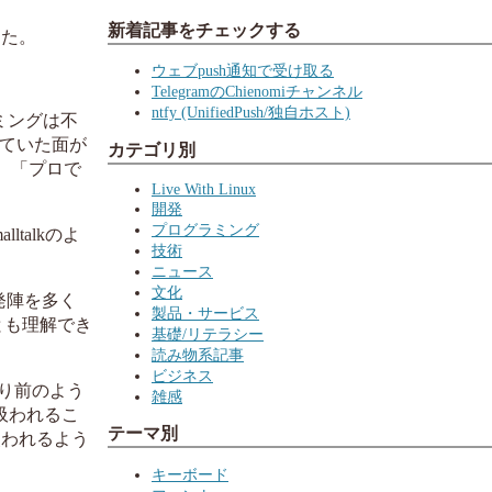
新着記事をチェックする
った。
ウェブpush通知で受け取る
TelegramのChienomiチャンネル
ntfy (UnifiedPush/独自ホスト)
グラミングは不
していた面が
カテゴリ別
。「プロで
Live With Linux
開発
プログラミング
talkのよ
技術
ニュース
文化
開発陣を多く
製品・サービス
、とも理解でき
基礎/リテラシー
読み物系記事
ビジネス
たり前のよう
雑感
に吸われるこ
テーマ別
使われるよう
キーボード