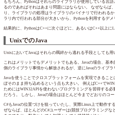
もちろん、Pythonはそれらのライブラリが使用している
るのであればそれはあまり問題にはならない。 なぜならば、
り、ライブラリの処理はライブラリのバイナリで行われるか
ラリ内で行われる部分が大きいから、Pythonを利用するデ
結果的に、PythonはC++に次ぐほどに、あるいはC++以上
UnixでのJava
UnixにおいてJavaはそれらの羈絆から逃れる手段としても
これはメリットでもデメリットでもある。Javaの場合、基本
側のライブラリ事情から解放されるが、逆にJavaのライブ
Javaを使うことでクロスプラットフォームを実現できるこ
ぼそのまま持ち込めるという点も大きい。 例えばC++でWIN3
ためにはWIN32APIを使わないプログラミングを習得する
だろう。 しかし、Javaの場合はほとんど今までどおりのコード
C#もJavaの位置づけを狙っていたし、実際Linux上で動作する
ぜならば、ほとんどのC#ユーザーは(競技プログラミングなど