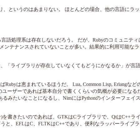
リ、というのはあまりない。 ほとんどの場合、他の言語にラ
る言語処理系は存在しないだろう。 だが、Rubyのコミュニテ
メンテナンスされていないことが多い。結果的に利用可能なラ
は、「ライブラリが存在していなくてもどうにかなるか」が言
恵まれているほうだ。 Lua, Common Lisp, Erlangな
イナーな言語のユーザーであれば基本自分で書くくらいの気概が必要になる
みたいなことになるし、NimにはPythonのインターフェイ
を書きたいのであれば、GTKはCライブラリで、QtはC++ラ
と、EFLはC、FLTKはC++であり、便利なラッパーライブ