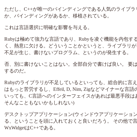
ただし、C++が唯一のバインディングである人気のライブラ
か、バインディングがあるか、移植されている。
これは言語選択に明確な影響を与える。
Rubyは極めて強力な言語であり、Rubyを凌ぐ機能を内包す
く、熱意に欠ける。どういうことかというと、ライブラリが
不足が生じ、書けないプログラム、というのが発生する。
否、別に書けないことはない。全部自分で書けば良い。 要
するのだ。
Rubyのライブラリが不足しているといっても、総合的に言えばRubyは
はもっと苦労するし、Effeil, D, Nim, Zigなどマ
いっても、C言語へのインターフェイスがあれば最悪手段はある
そんなこともないかもしれない)
デスクトップアプリケーション(ウィンドウアプリケーション)
る、ということを頭に入れておくと良いだろう。 その他で言う
WxWidgetはC++である。