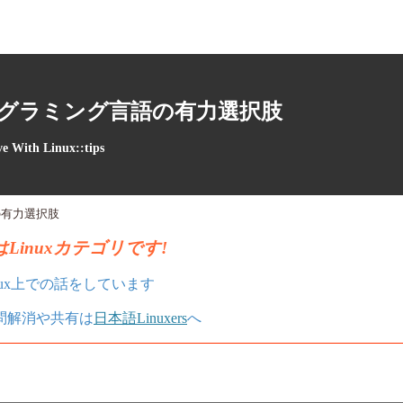
プログラミング言語の有力選択肢
ve With Linux::tips
の有力選択肢
Linuxカテゴリです!
nux上での話をしています
疑問解消や共有は
日本語Linuxers
へ