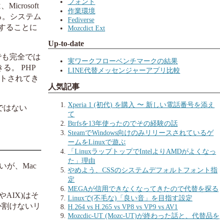
フォント
crosoft
作業環境
る。システム
Fediverse
ルすることに
Mozcdict Ext
Up-to-date
でも完全では
実ワークフローベンチマークの結果
る。 PHP
LINE代替メッセンジャーアプリ比較
ポートされてき
人気記事
Xperia 1 (初代) を購入 〜 新しい電話番号を添え
xではない
て
Btrfsを13年使ったのでその経験の話
SteamでWindows向けのみリリースされているゲ
ームをLinuxで遊ぶ
「LinuxラップトップでIntelよりAMDがよくなっ
た」理由
いが、Mac
やめよう、CSSのシステムデフォルトフォント指
定
MEGAが信用できなくなってきたので代替を探る
やAIX)はそ
Linuxで(不毛な)「良い音」を目指す設定
か割けないリ
H.264 vs H.265 vs VP8 vs VP9 vs AV1
Mozcdic-UT (Mozc-UT)が終わった話と、代替品を