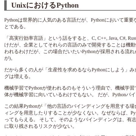
UnixにおけるPython
Pythonは世界的に人気のある言語だが、Pythonにおい
とである。
「高実行効率言語」という話をすると、C, C++, Java, C#, R
けだが、企業としてそれらの言語のみで開発することは機動
われるわけだが、この場合だいたいPythonが採用される流れが
が)。
だから多くの人が「生産性を求めるならPythonにしよう」み
グは増える。
機械学習でPythonが使われるのもそういう理由で、機械学習で
体が機械学習に向いているわけでもない。 だが、Pythonバ
この結果Pythonが「他の言語のバインディングを用意する場
ィングを用意したりすることが少なくない。なぜならば、Py
ってもらえる。 そして、そのようなバインディングは、有
に取り残されるリスクが少ない。