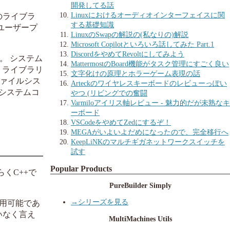
開発してる話
Linuxにおけるオーディオインターフェイスに関
のライブラ
する基礎知識
ユーザープ
LinuxのSwapの解説の(私なりの)解説
Microsoft Copilotといろいろ話してみた Part.1
DiscordをやめてRevoltにしてみよう
。 システム
MattermostのBoard機能がタスク管理にすごく良い
、ライブラリ
文字化けの原理とホラーゲーム表現の話
ファイルシス
Arteckのワイヤレスキーボードのレビューっぽい
システムコ
やつ (リビングでの奮闘
Varmiloアイリス軸レビュー - 魅力的だが未熟なキ
ーボード
VSCodeをやめてZedにするぞ！
MEGAがいよいよだめになったので、完全移行へ
KeepLiNKのマルチギガネットワークスイッチを
試す
Popular Products
くC++で
PureBuilder Simply
→シリーズを見る
利用可能であ
いなく言え
MultiMachines Utils