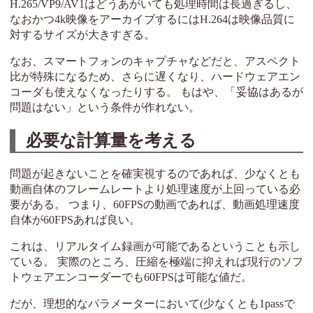
H.265/VP9/AV1はどうあがいても処理時間は長過ぎるし、
なおかつ4k映像をアーカイブするにはH.264は映像品質に
対するサイズが大きすぎる。
なお、スマートフォンのキャプチャなどだと、アスペクト
比が特殊になるため、さらに遅くなり、ハードウェアエン
コーダも使えなくなったりする。 もはや、「妥協はあるが
問題はない」という条件が作れない。
必要な計算量を考える
問題が起きないことを確実視するのであれば、少なくとも
動画自体のフレームレートより処理速度が上回っている必
要がある。 つまり、60FPSの動画であれば、動画処理速度
自体が60FPSあれば良い。
これは、リアルタイム録画が可能であるということも示し
ている。 実際のところ、圧縮を極端に抑えれば現行のソフ
トウェアエンコーダーでも60FPSは可能な値だ。
だが、理想的なパラメーターにおいて(少なくとも1passで