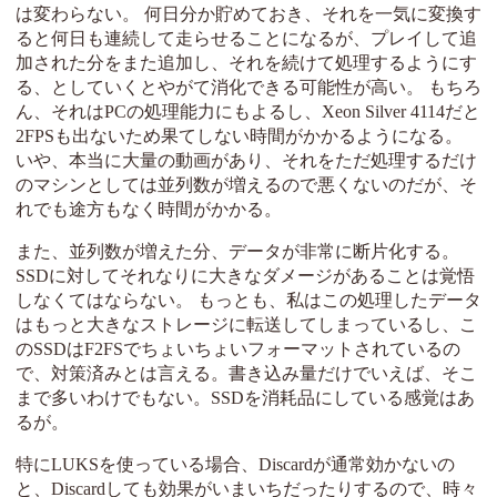
は変わらない。 何日分か貯めておき、それを一気に変換す
ると何日も連続して走らせることになるが、プレイして追
加された分をまた追加し、それを続けて処理するようにす
る、としていくとやがて消化できる可能性が高い。 もちろ
ん、それはPCの処理能力にもよるし、Xeon Silver 4114だと
2FPSも出ないため果てしない時間がかかるようになる。
いや、本当に大量の動画があり、それをただ処理するだけ
のマシンとしては並列数が増えるので悪くないのだが、そ
れでも途方もなく時間がかかる。
また、並列数が増えた分、データが非常に断片化する。
SSDに対してそれなりに大きなダメージがあることは覚悟
しなくてはならない。 もっとも、私はこの処理したデータ
はもっと大きなストレージに転送してしまっているし、こ
のSSDはF2FSでちょいちょいフォーマットされているの
で、対策済みとは言える。書き込み量だけでいえば、そこ
まで多いわけでもない。SSDを消耗品にしている感覚はあ
るが。
特にLUKSを使っている場合、Discardが通常効かないの
と、Discardしても効果がいまいちだったりするので、時々