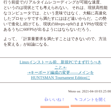
行う前提で)リアルタイムレコーディングが可能な速度、
というのは現状とても考えられない。 それは、現状高性能
なコンピュータでは、という意味ではなく、大幅に高速化
したプロセッサですら満たすにはほど遠いからだ。この勢
いで進化し続けても、現状のlibvpx-vp9のままVP9が現役で
あるうちに60FPSが出るようにはならないだろう。
よって、「計算量要求を満たすことはできないので、方法
を変える」が結論になる。
Linuxインストール前、新規PCでまず行うべき
こと ⇠
⇢キーボード編成の変更――メインを
HUNTSMAN Tournament Editionに
Wrote on:
2021-04-10 03:25:00