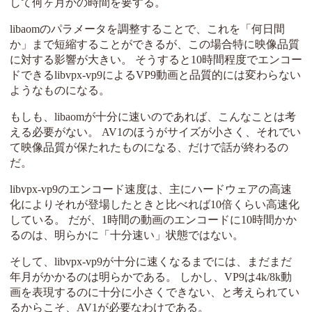
して何ヶ月かの時間を要する。
libaomのパラメータを調整することで、これを「何日間
か」まで短縮することができるが、この場合特に映像品質
に対する影響が大きい。 そうすると10時間程度でエンコー
ドできるlibvpx-vp9によるVP9動画と品質的には変わらない
ようなものになる。
もしも、libaomが十分に速いのであれば、こんなことは考
える必要がない。 AV1のほうがサイズが小さく、それでい
て映像品質が保たれたものになる、だけで話が終わるの
だ。
libvpx-vp9のエンコード速度は、主にハードウェアの高速
化によりそれが登場したときと比べれば10倍くらい高速化
している。 だが、1時間の動画のエンコードに10時間かか
るのは、明らかに「十分速い」状態ではない。
そして、libvpx-vp9が十分に速くなるまでには、まだまだ
年月がかかるのは明らかである。 しかし、VP9は4k/8k動
画を表現するのに十分に小さくできない、と考えられてい
るからこそ、AV1が必要なわけである。