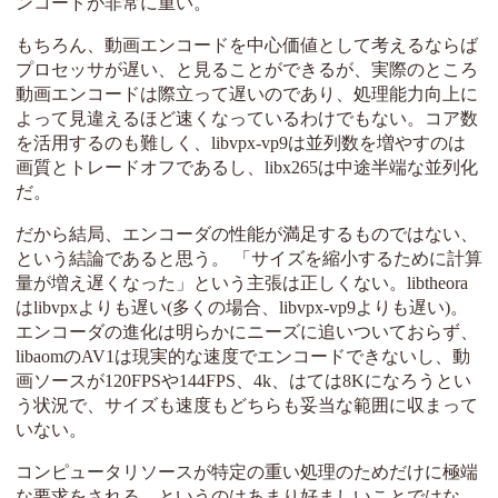
ンコードが非常に重い。
もちろん、動画エンコードを中心価値として考えるならば
プロセッサが遅い、と見ることができるが、実際のところ
動画エンコードは際立って遅いのであり、処理能力向上に
よって見違えるほど速くなっているわけでもない。コア数
を活用するのも難しく、libvpx-vp9は並列数を増やすのは
画質とトレードオフであるし、libx265は中途半端な並列化
だ。
だから結局、エンコーダの性能が満足するものではない、
という結論であると思う。 「サイズを縮小するために計算
量が増え遅くなった」という主張は正しくない。libtheora
はlibvpxよりも遅い(多くの場合、libvpx-vp9よりも遅い)。
エンコーダの進化は明らかにニーズに追いついておらず、
libaomのAV1は現実的な速度でエンコードできないし、動
画ソースが120FPSや144FPS、4k、はては8Kになろうとい
う状況で、サイズも速度もどちらも妥当な範囲に収まって
いない。
コンピュータリソースが特定の重い処理のためだけに極端
な要求をされる、というのはあまり好ましいことではな