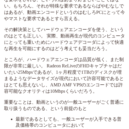
い。もちろん、それが特殊な要求であるならばやむなしで
はあるが、動画エンコードというのはむしろPCにとって今
やマストな要求であるとすら言える。
その解決策としてハードウェアエンコーダを使う、という
のはとても正しい。 実際、動画再生が現代のコンピュータ
にとっても重いためにハードウェアデコーダによって快適
な再生を可能にするのはどう考えても妥当だろう。
ところが、ハードウェアエンコーダは品質が低く、また制
限が非常に厳しい。 Radeon ReLiveのFHDキャプチャはだ
いたい25Mbpsであるが、1ヶ月程度で1TBのディスクが埋
まるようなデータサイズが現代において許容可能であると
はとても思えないし、AMD AMF VP9のエンコードでは許
容可能なクオリティは10Mbpsくらいだろう。
重要なことは、動画というのが一般ユーザーがごく普通に
取り扱うものである、という前提のもと
最新であるとしても、一般ユーザーが入手できる普
及価格帯のコンピュータにおいて