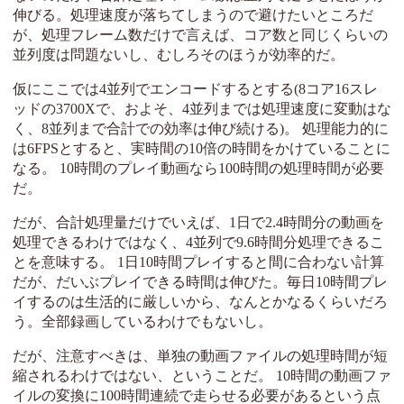
伸びる。処理速度が落ちてしまうので避けたいところだ
が、処理フレーム数だけで言えば、コア数と同じくらいの
並列度は問題ないし、むしろそのほうが効率的だ。
仮にここでは4並列でエンコードするとする(8コア16スレ
ッドの3700Xで、およそ、4並列までは処理速度に変動はな
く、8並列まで合計での効率は伸び続ける)。 処理能力的に
は6FPSとすると、実時間の10倍の時間をかけていることに
なる。 10時間のプレイ動画なら100時間の処理時間が必要
だ。
だが、合計処理量だけでいえば、1日で2.4時間分の動画を
処理できるわけではなく、4並列で9.6時間分処理できるこ
とを意味する。 1日10時間プレイすると間に合わない計算
だが、だいぶプレイできる時間は伸びた。毎日10時間プレ
イするのは生活的に厳しいから、なんとかなるくらいだろ
う。全部録画しているわけでもないし。
だが、注意すべきは、単独の動画ファイルの処理時間が短
縮されるわけではない、ということだ。 10時間の動画ファ
イルの変換に100時間連続で走らせる必要があるという点