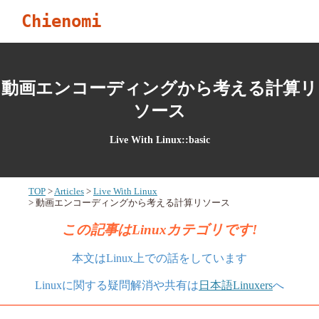
Chienomi
動画エンコーディングから考える計算リ
ソース
Live With Linux::basic
TOP
Articles
Live With Linux
動画エンコーディングから考える計算リソース
この記事はLinuxカテゴリです!
本文はLinux上での話をしています
Linuxに関する疑問解消や共有は
日本語Linuxers
へ