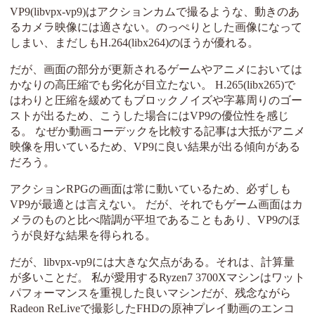
VP9(libvpx-vp9)はアクションカムで撮るような、動きのあ
るカメラ映像には適さない。のっぺりとした画像になって
しまい、まだしもH.264(libx264)のほうが優れる。
だが、画面の部分が更新されるゲームやアニメにおいては
かなりの高圧縮でも劣化が目立たない。 H.265(libx265)で
はわりと圧縮を緩めてもブロックノイズや字幕周りのゴー
ストが出るため、こうした場合にはVP9の優位性を感じ
る。 なぜか動画コーデックを比較する記事は大抵がアニメ
映像を用いているため、VP9に良い結果が出る傾向がある
だろう。
アクションRPGの画面は常に動いているため、必ずしも
VP9が最適とは言えない。 だが、それでもゲーム画面はカ
メラのものと比べ階調が平坦であることもあり、VP9のほ
うが良好な結果を得られる。
だが、libvpx-vp9には大きな欠点がある。それは、計算量
が多いことだ。 私が愛用するRyzen7 3700Xマシンはワット
パフォーマンスを重視した良いマシンだが、残念ながら
Radeon ReLiveで撮影したFHDの原神プレイ動画のエンコ