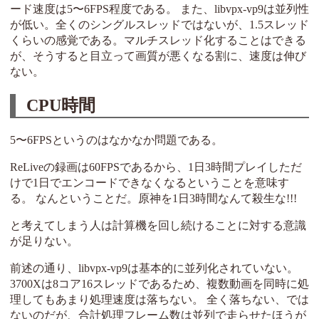
ード速度は5〜6FPS程度である。 また、libvpx-vp9は並列性
が低い。全くのシングルスレッドではないが、1.5スレッド
くらいの感覚である。マルチスレッド化することはできる
が、そうすると目立って画質が悪くなる割に、速度は伸び
ない。
CPU時間
5〜6FPSというのはなかなか問題である。
ReLiveの録画は60FPSであるから、1日3時間プレイしただ
けで1日でエンコードできなくなるということを意味す
る。 なんということだ。原神を1日3時間なんて殺生な!!!
と考えてしまう人は計算機を回し続けることに対する意識
が足りない。
前述の通り、libvpx-vp9は基本的に並列化されていない。
3700Xは8コア16スレッドであるため、複数動画を同時に処
理してもあまり処理速度は落ちない。 全く落ちない、では
ないのだが、合計処理フレーム数は並列で走らせたほうが