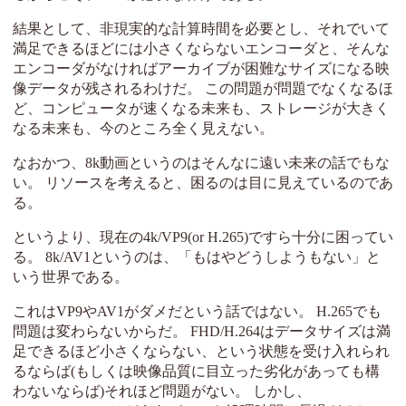
結果として、非現実的な計算時間を必要とし、それでいて
満足できるほどには小さくならないエンコーダと、そんな
エンコーダがなければアーカイブが困難なサイズになる映
像データが残されるわけだ。 この問題が問題でなくなるほ
ど、コンピュータが速くなる未来も、ストレージが大きく
なる未来も、今のところ全く見えない。
なおかつ、8k動画というのはそんなに遠い未来の話でもな
い。 リソースを考えると、困るのは目に見えているのであ
る。
というより、現在の4k/VP9(or H.265)ですら十分に困ってい
る。 8k/AV1というのは、「もはやどうしようもない」と
いう世界である。
これはVP9やAV1がダメだという話ではない。 H.265でも
問題は変わらないからだ。 FHD/H.264はデータサイズは満
足できるほど小さくならない、という状態を受け入れられ
るならば(もしくは映像品質に目立った劣化があっても構
わないならば)それほど問題がない。 しかし、