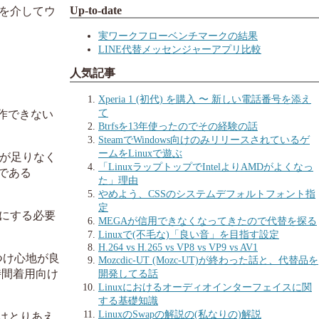
Up-to-date
を介してウ
実ワークフローベンチマークの結果
LINE代替メッセンジャーアプリ比較
人気記事
Xperia 1 (初代) を購入 〜 新しい電話番号を添え
て
作できない
Btrfsを13年使ったのでその経験の話
SteamでWindows向けのみリリースされているゲ
ームをLinuxで遊ぶ
さが足りなく
「LinuxラップトップでIntelよりAMDがよくなっ
ルである
た」理由
やめよう、CSSのシステムデフォルトフォント指
定
にする必要
MEGAが信用できなくなってきたので代替を探る
Linuxで(不毛な)「良い音」を目指す設定
H.264 vs H.265 vs VP8 vs VP9 vs AV1
くつけ心地が良
Mozcdic-UT (Mozc-UT)が終わった話と、代替品を
開発してる話
時間着用向け
Linuxにおけるオーディオインターフェイスに関
する基礎知識
LinuxのSwapの解説の(私なりの)解説
6はとりあえ