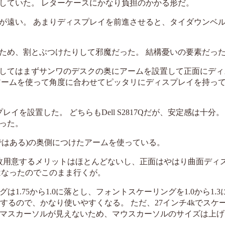
していた。 レターケースにかなり負担のかかる形だ。
が遠い。 あまりディスプレイを前進させると、タイダウンベ
ため、割とぶつけたりして邪魔だった。 結構憂いの要素だっ
してはまずサンワのデスクの奥にアームを設置して正面にディ
アームを使って角度に合わせてピッタリにディスプレイを持っ
を設置した。 どちらもDell S2817Qだが、安定感は十分。
った。
クではある)の奥側につけたアームを使っている。
枚用意するメリットはほとんどないし、正面はやはり曲面ディ
はなったのでこのまま行くが。
1.75から1.0に落とし、フォントスケーリングを1.0から1.
題が解消するので、かなり使いやすくなる。 ただ、27インチ4kでスケー
、マスカーソルが見えないため、マウスカーソルのサイズは上げ