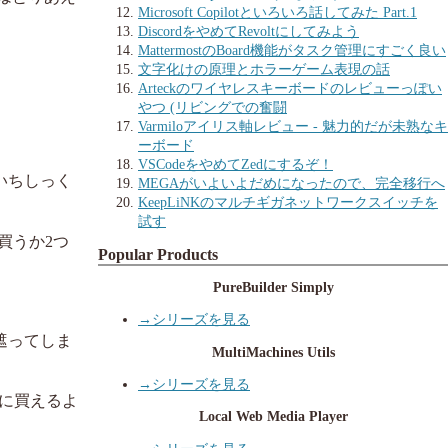
Microsoft Copilotといろいろ話してみた Part.1
DiscordをやめてRevoltにしてみよう
MattermostのBoard機能がタスク管理にすごく良い
。
文字化けの原理とホラーゲーム表現の話
Arteckのワイヤレスキーボードのレビューっぽい
やつ (リビングでの奮闘
Varmiloアイリス軸レビュー - 魅力的だが未熟なキ
ーボード
VSCodeをやめてZedにするぞ！
いちしっく
MEGAがいよいよだめになったので、完全移行へ
KeepLiNKのマルチギガネットワークスイッチを
試す
買うか2つ
Popular Products
PureBuilder Simply
→シリーズを見る
遮ってしま
MultiMachines Utils
→シリーズを見る
軽に買えるよ
Local Web Media Player