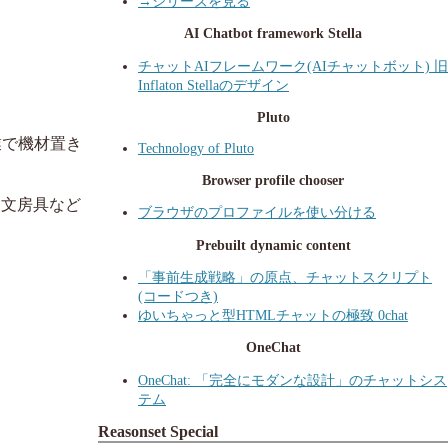
→シリーズを見る
AI Chatbot framework Stella
チャットAIフレームワーク(AIチャットボット) 旧
Inflaton Stellaのデザイン
Pluto
業で機材置き
Technology of Pluto
Browser profile chooser
 文房具など
ブラウザのプロファイルを使い分ける
Prebuilt dynamic content
「事前生成戦略」の原点、チャットスクリプト
(コードつき)
ゆいちゃっと型HTMLチャットの極致 0chat
OneChat
OneChat: 「完全にモダンな設計」のチャットシス
テム
Reasonset Special