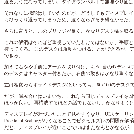
返るようになってしまい、タイダウンベルトで無理やり固定
それなりに機能はしていたのだが、どうしてもディスプレイ
もひっくり返ってしまうため、遠くならざるを得なかった。
さらに言うと、このブリッジが長く、かなりデスク幅を取る
これの解消はそれほど重視していたわけではないが、手順と
持ってくる。 このデスクは角度をつけることができるが、
できる。
加えて右やや手前にアームを取り付け、もう1台の4kディスプレイ
のデスクはキャスター付きだが、右側の動きはかなり重くな
左は相変わらずサイドデスク(といっても、60x100のデス
だが、噛み合いはいまいち。これなら同じディスプレイを2
ほうが良い。 再構成するほどの話でもないし、かなりよく
ディスプレイが近づいたことで見やすくなり、UIスケーリングは
Fractional Scalingがなくなることでピクセルズレの問
だと、ディスプレイが近いことでUIはまだなんとかなるが