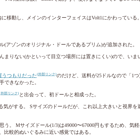
音室内に移動し、メインのインターフェイスはVolt1にかわっている
ル(アゾンのオリジナル・ドールであるプリム)が追加された。
んまりない(かといって目立つ場所には置きにくい)ので、いま
を買うつもりだった
のだけど、送料が25ドルなので「1つ
手できなかった。
と出会って、初ドールと相成った。
る気がする。 Sサイズのドールだが、これ以上大きいと視界を
Mサイズドール(1/3)は49000〜67000円もするため、気
00円で、比較的ぬいぐるみに近い感覚ではある。