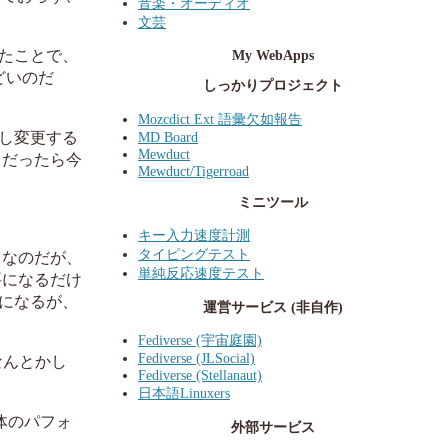
音楽・オーディオ
文芸
My WebApps
たことで、
どいのだ
しっかりプロジェクト
Mozcdict Ext 語彙欠如報告
MD Board
し変更する
Mewduct
、だったら今
Mewduct/Tigerroad
ミニツール
キー入力速度計測
タイピングテスト
」なのだが、
単純反応速度テスト
要になるだけ
になるが、
運営サービス (非自作)
Fediverse (宇宙庭園)
Fediverse (JLSocial)
なんとかし
Fediverse (Stellanaut)
日本語Linuxers
体のパフォ
外部サービス