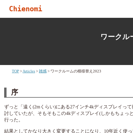
Chienomi
ワークルー
TOP
Articles
雑感
ワークルームの模様替え2023
序
ずっと「遠く(2mくらい)にある27インチ4kディスプレイ
討していたが、そもそもこの4kディスプレイ(しかもちょっ
行った。
結果としてかなり大きく変更することになり、10年近く使