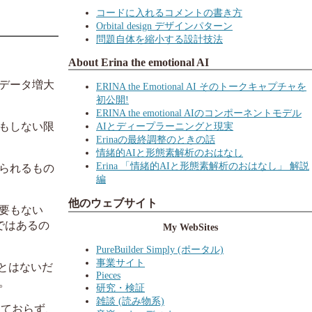
コードに入れるコメントの書き方
Orbital design デザインパターン
問題自体を縮小する設計技法
About Erina the emotional AI
データ増大
ERINA the Emotional AI そのトークキャプチャを
初公開!
ERINA the emotional AIのコンポーネントモデル
もしない限
AIとディープラーニングと現実
Erinaの最終調整のときの話
情緒的AIと形態素解析のおはなし
Erina 「情緒的AIと形態素解析のおはなし」 解説
られるもの
編
他のウェブサイト
要もない
ではあるの
My WebSites
PureBuilder Simply (ポータル)
事業サイト
とはないだ
Pieces
。
研究・検証
雑談 (読み物系)
感じておらず、