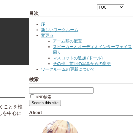
目次
序
新しいワークルーム
変更点
アーム類の配置
スピーカーとオーディオインターフェイス
周り
マスコットの追加 (ドール)
その他、前回の写真からの変更
ワークルームの更新について
検索
AND検索
置くことを検
About
しを中心に