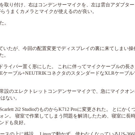
を取り付け、右はコンデンサーマイクを、左は雲台アダプター
がらうまくカメラとマイクが使えるのが良い。
た。
置いていたが、今回の配置変更でディスプレイの裏に来てしまい操
げた。
Xのドライバー置く形にした。 これに伴ってマイクケーブルの長
REケーブル+NEUTRIKコネクタのスタンダードなXLRケーブ
常設のエレクトレットコンデンサーマイクで、急にマイクオン
ではない。
t 2i2 StudioのものからK712 Proに変更された。 とにか
ォン。 寝室で作業してしまう問題を解消したため、寝室に長
ンドも良好。
ースの上に移設。 Linuxで動かず、使わなくなっているUS-36