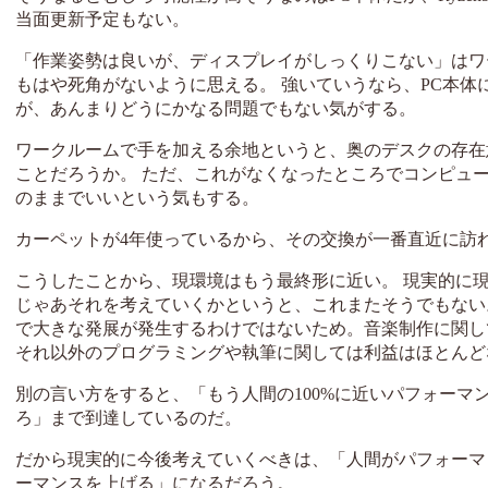
当面更新予定もない。
「作業姿勢は良いが、ディスプレイがしっくりこない」はワ
もはや死角がないように思える。 強いていうなら、PC本体
が、あんまりどうにかなる問題でもない気がする。
ワークルームで手を加える余地というと、奥のデスクの存在
ことだろうか。 ただ、これがなくなったところでコンピュ
のままでいいという気もする。
カーペットが4年使っているから、その交換が一番直近に訪
こうしたことから、現環境はもう最終形に近い。 現実的に
じゃあそれを考えていくかというと、これまたそうでもない
で大きな発展が発生するわけではないため。音楽制作に関し
それ以外のプログラミングや執筆に関しては利益はほとんど
別の言い方をすると、「もう人間の100%に近いパフォー
ろ」まで到達しているのだ。
だから現実的に今後考えていくべきは、「人間がパフォーマ
ーマンスを上げる」になるだろう。