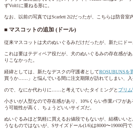
ずVolt1に重ねる形に。
なお、以前の写真ではScarlett 2i2だったが、こちらは防
マスコットの追加 (ドール)
従来マスコットは犬のぬいぐるみだけだったが、新たにドー
これは要はテディベア役だが、犬のぬいぐるみの存在感があ
りこなかった。
経緯としては、新たなデスクの守護者として
ROSUBUNS
買うか……」と悩んでいる間に注文期限が訪れてしまい、入
ので、なにか代わりに……と考えていたタイミングと
プリム
小さいが人型なので存在感があり、10%くらい作業バフがあ
う可能性が高く、ちょうどいいサイズだ。
ぬいぐるみほど気軽に買えるお値段でもないが、結構いいと思う。 
うなものではないが、Sサイズドール(1/6)は8000〜190