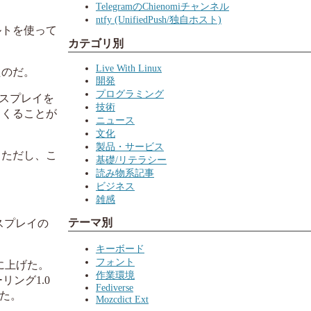
TelegramのChienomiチャンネル
ntfy (UnifiedPush/独自ホスト)
ルトを使って
カテゴリ別
Live With Linux
たのだ。
開発
プログラミング
スプレイを
技術
てくることが
ニュース
文化
製品・サービス
 ただし、こ
基礎/リテラシー
読み物系記事
ビジネス
雑感
テーマ別
スプレイの
キーボード
フォント
3に上げた。
作業環境
リング1.0
Fediverse
た。
Mozcdict Ext