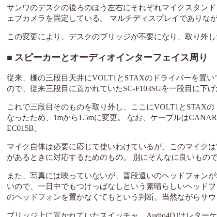
サンワのデスクの後ろのほう左右にそれぞれマイクスタンド
ェブカメラを固定している。 マルチディスプレイでありな
この変更により、デスクのブリッジが不要になり、取り外し
スピーカーとオーディオインターフェイス周り
従来、棚の三段目天井にVOLT1とSTAXのドライバーを
ので、従来三段目に置かれていたSC-F103SGを一段目に下
これで三段目そのものを取り外し、ここにVOLT1とSTA
なったため、1mから1.5mに変更。 なお、ケーブルはCANA
EC015B。
マイク自体は必要に応じて使いわけているが、このマイクは
があるときに対応するためのもの。 別にそんなに良いもの
また、写真には映っていないが、普段遣いのヘッドフォンがScarlet
いので、一日中でもつけっぱなしという素晴らしいヘッドフ
のヘッドフォンを置かなくてもという判断。当然ながらサウ
ブリッジ上に置かれていたスイッチャ、Audio4DJはレターケ