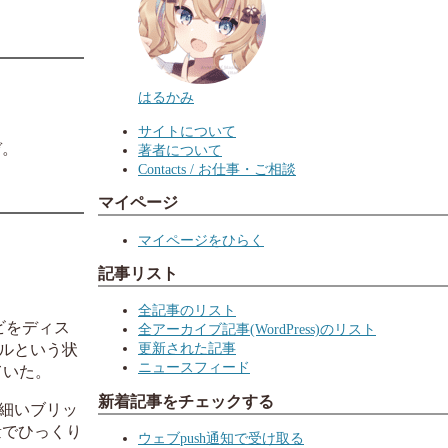
はるかみ
サイトについて
ぞ。
著者について
Contacts / お仕事・ご相談
マイページ
マイページをひらく
記事リスト
全記事のリスト
ビをディス
全アーカイブ記事(WordPress)のリスト
更新された記事
アルという状
ニュースフィード
ていた。
新着記事をチェックする
細いブリッ
量でひっくり
ウェブpush通知で受け取る