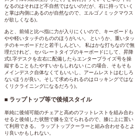
なるのはそれほど不自然ではないのだが、右に持っていく
と掌は内側にあるのが自然なので、エルゴノミックマウス
が欲しくなる)。
あと、前傾と比べ指に力が入りにくいので、キーボードも
やや軽いタッチのもののほうがいい。 というか、重いタッ
チのキーボードだと若干しんどい。 私はかな打ちなので無
理だけれど、セパレートタイプのキーボードにして、昇降
式L字デスクを左右に配備したらエンタープライズ号を操
縦することもたやすいかもしれない (この場合、そもそも
メインデスク自体なくてもいいし、アームレストはむしろ
ないほうが良い。そして求められるのはロッキングではな
くリクライニングになるだろう)。
ラップトップ等で後傾スタイル
単純に後傾可能のチェアと高めのフットレストを組み合わ
せると後傾した状態で膝を立てられるので、膝に上に置い
て利用できる。 ラップトップクーラーと組み合わせるとよ
り良いかもしれない。