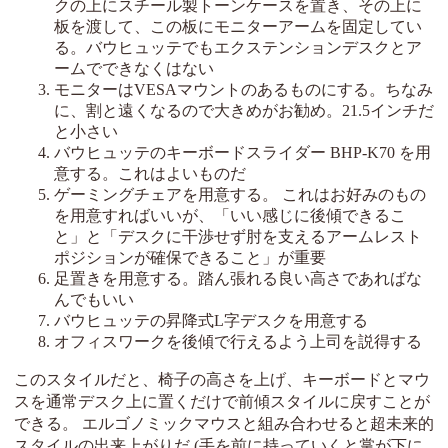
クの上にスチール製トーンケースを置き、その上に
板を渡して、この板にモニターアームを固定してい
る。バウヒュッテでもエクステンションデスクとア
ームでできなくはない
モニターはVESAマウントのあるものにする。ちなみ
に、割と遠くなるので大きめがお勧め。21.5インチだ
と小さい
バウヒュッテのキーボードスライダー BHP-K70 を用
意する。これはよいものだ
ゲーミングチェアを用意する。 これはお好みのもの
を用意すればいいが、「いい感じに後傾できるこ
と」と「デスクに干渉せず肘を支えるアームレスト
ポジションが確保できること」が重要
足置きを用意する。踏ん張れる良い高さであればな
んでもいい
バウヒュッテの昇降式L字デスクを用意する
オフィスワークを後傾で行えるよう上司を説得する
このスタイルだと、椅子の高さを上げ、キーボードとマウ
スを通常デスク上に置くだけで前傾スタイルに戻すことが
できる。 エルゴノミックマウスと組み合わせると超未来的
スタイルの出来上がりだ (手を前に持っていくと掌が下に