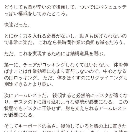
どうしても首が辛いので後傾して、ついでにバウヒュッテ
っぽい構成をしてみたところ。
快適だった。
とにかく力を入れる必要がないし、動きも妨げられないの
で非常に楽だ。 これなら長時間作業の負担も減るだろう。
ただ、これを実現するためには結構道具を選ぶ。
第一に、チェアがロッキングしなくてはいけない。 体を伸
ばすことは作業効率にあまり寄与しないので、中心となる
のはロッキング。 ただ、体をほぐすのにリクライニングも
別途できるとより良い。
次にアームレストだ。 後傾すると必然的にデスクが遠くな
り、デスクの下に潜り込むような姿勢が必要になる。 この
状態でもデスクに干渉せず、肘を支えられるアームレスト
が必要になる。
そしてキーボードの高さ。後傾していると膝の上に置きた