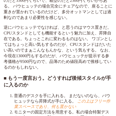
のだと3500円くらいで、箱型のだと2500円くらいからあ
る。 バウヒュッテの場合完全にチェアなので、座ることに
重きが置かれているのだけど、多分オットマンとしては過
剰なのであまり必要性を感じない。
逆にバウヒュッテでなければ、と思うのはマウス置きだ。
CPUスタンドとしても機能するという魅力に加え、昇降自
在である。ちょっとこれに変わるものはない。 ワゴンとし
てはちょっと高い気もするのだが、CPUスタンドはだいた
い高いのでまぁこんなもんかな、という気もする。 なお、
今現在13000円もするのだが、バウヒュッテが提示する参
考価格が9500円なので、品薄のため値段高めで推移してい
るのかもしれない。
もう一度言おう。どうすれば後傾スタイルが手
に入るのか
普通のデスクを手に入れる。 まだないのなら、バウ
ヒュッテなら昇降式が手に入る。
この上はフリー作
業スペースであり、何も置かない
モニターの固定方法を用意する。私の場合特製デス