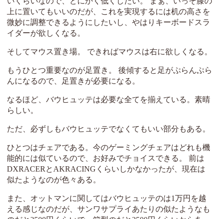
いくらいなので、とにかく低くしたい。 まぁ、いっそ膝の
上に置いてもいいのだが、これを実現するには机の高さを
微妙に調整できるようにしたいし、やはりキーボードスラ
イダーが欲しくなる。
そしてマウス置き場。 できればマウスは右に欲しくなる。
もうひとつ重要なのが足置き。 後傾すると足がぷらんぷら
んになるので、足置きが必要になる。
なるほど、バウヒュッテは必要な全てを揃えている。素晴
らしい。
ただ、必ずしもバウヒュッテでなくてもいい部分もある。
ひとつはチェアである。今のゲーミングチェアはどれも機
能的には似ているので、お好みでチョイスできる。 前は
DXRACERとAKRACINGくらいしかなかったが、現在は
似たようなのが色々ある。
また、オットマンに関してはバウヒュッテのは1万円を越
える感じなのだが、サンワサプライあたりの似たようなも