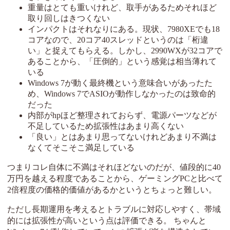
重量はとても重いけれど、取手があるためそれほど
取り回しはきつくない
インパクトはそれなりにある。現状、7980XEでも18
コアなので、20コア40スレッドというのは「桁違
い」と捉えてもらえる。しかし、2990WXが32コアで
あることから、「圧倒的」という感覚は相当薄れて
いる
Windows 7が動く最終機という意味合いがあったた
め、Windows 7でASIOが動作しなかったのは致命的
だった
内部がhpほど整理されておらず、電源パーツなどが
不足しているため拡張性はあまり高くない
「良い」とはあまり思ってないけれどあまり不満は
なくてそこそこ満足している
つまりコレ自体に不満はそれほどないのだが、値段的に40
万円を越える程度であることから、ゲーミングPCと比べて
2倍程度の価格的価値があるかというとちょっと難しい。
ただし長期運用を考えるとトラブルに対応しやすく、帯域
的には拡張性が高いという点は評価できる。 ちゃんと