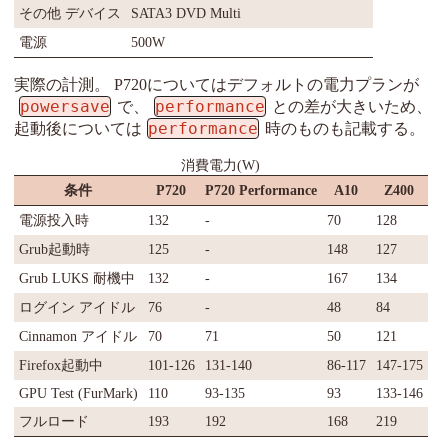
その他 デバイス
SATA3 DVD Multi
電源
500W
実際の計測。 P720についてはデフォルトの電力プランが
powersave
performance
で、
との差が大きいため、
performance
起動後については
時のものも記載する。
消費電力(W)
条件
P720
P720 Performance
A10
Z400
電源投入時
132
-
70
128
Grub起動時
125
-
148
127
Grub LUKS 耐機中
132
-
167
134
ログイン アイドル
76
-
48
84
Cinnamon アイドル
70
71
50
121
Firefox起動中
101-126
131-140
86-117
147-175
GPU Test (FurMark)
110
93-135
93
133-146
フルロード
193
192
168
219