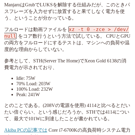
ManjaroはGrubでLUKSを解除する仕組みだが、このときパ
スフレーズを入力せずに放置すると果てしなく電力を使
う、ということが分かっている。
xz -t 0 -zce > /dev/
フルロードは動画ファイルを
null
をコア数行うという方法で試している。 CPUとGPU
の両方をフルロードにするテストは、マシンへの負荷や温
度的な理由からしていない。
参考として、STH(Server The Home)でXeon Gold 6138の消
費電力が示されており、
Idle: 75W
70% Load: 203W
100% Load: 232W
Peak: 241W
とのことである。(208Vの電源を使用) 4114と比べるとだい
たい倍ぐらい、という感じだろうか。STHでは4114につい
て、最大で101Wに到達したことが書かれている。
Akiba PCの記事では
Core i7-6700Kの高負荷時システム電力