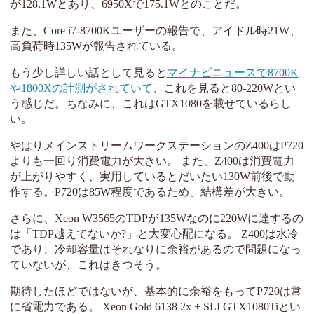
が128.1Wとあり、6950Xで175.1Wとのことだ。
また、Core i7-8700Kユーザーの報告で、アイドル時21W、
高負荷時135Wが報告されている。
もう少し詳しい話として見ると
マイナビニュースで8700K
や1800Xの計測がされていて
、これを見ると80-220Wとい
う感じだ。ちなみに、これはGTX1080を載せているらし
い。
やはりメインストリームワークステーションのZ400はP720
よりも一回り消費電力が大きい。 また、Z400は消費電力
が上がりやすく、実用しているとだいたい130W前後で動
作する。P720は85W程度であるため、結構差が大きい。
さらに、Xeon W3565のTDPが135Wなのに220Wに達するの
は「TDP越えてないか?」と大変心配になる。 Z400は水冷
であり、冷却容量はそれなりに余裕があるので問題になっ
ていないが、これはきつそう。
期待したほどではないが、基本的に余裕をもってP720は常
に省電力である。 Xeon Gold 6138 2x + SLI GTX1080Tiとい