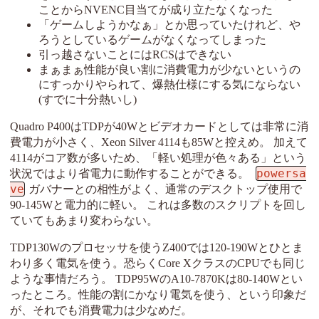
ことからNVENC目当てが成り立たなくなった
「ゲームしようかなぁ」とか思っていたけれど、や
ろうとしているゲームがなくなってしまった
引っ越さないことにはRCSはできない
まぁまぁ性能が良い割に消費電力が少ないというの
にすっかりやられて、爆熱仕様にする気にならない
(すでに十分熱いし)
Quadro P400はTDPが40Wとビデオカードとしては非常に消
費電力が小さく、Xeon Silver 4114も85Wと控えめ。 加えて
4114がコア数が多いため、「軽い処理が色々ある」という
powersa
状況ではより省電力に動作することができる。
ve
ガバナーとの相性がよく、通常のデスクトップ使用で
90-145Wと電力的に軽い。 これは多数のスクリプトを回し
ていてもあまり変わらない。
TDP130Wのプロセッサを使うZ400では120-190Wとひとま
わり多く電気を使う。恐らくCore XクラスのCPUでも同じ
ような事情だろう。 TDP95WのA10-7870Kは80-140Wとい
ったところ。性能の割にかなり電気を使う、という印象だ
が、それでも消費電力は少なめだ。