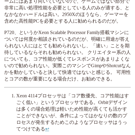
ームにはあまり向いていないので、ゲームではない部分で
非常に高い処理性能を必要としている人のみが適する、と
なかなかハードルは高い。2950Xのほうなら、ゲーマーを
含めた高性能PCを必要とする人に勧められるのだが。
P720、というかXeon Scalable Processor Family搭載マシンに
ついては何度か相談されているのだが、明確に用途が答え
られない人にはとても勧められないし、「速い」ことを期
待しているならそれも勧められない。 クリエイター系の人
についても、コア性能が低くてレスポンスがあまりよくな
いので勧められない。実際このマシンでGimpやShotcutなん
かを動かしていると決して快適ではないと感じる。 可用性
とコアの数が重要になる場合だけ、お勧めできる。
Xeon 4114プロセッサは「コア数優先、コア性能はす
ごく低い」というプロセッサである。Orbitデザイン
は多くの場合処理は軽いため性能が高くても活かす
ことができないが、条件によってはかなりの数のプ
ロセスが発生するためこのようなプロセッサはうっ
てつけである
↩︎