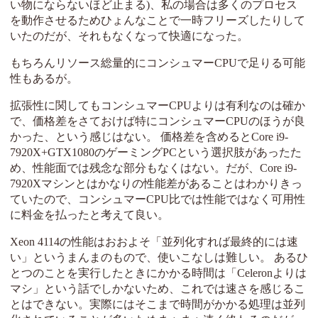
い物にならないほど止まる)、私の場合は多くのプロセス
を動作させるためひょんなことで一時フリーズしたりして
いたのだが、それもなくなって快適になった。
もちろんリソース総量的にコンシュマーCPUで足りる可能
性もあるが。
拡張性に関してもコンシュマーCPUよりは有利なのは確か
で、価格差をさておけば特にコンシュマーCPUのほうが良
かった、という感じはない。 価格差を含めるとCore i9-
7920X+GTX1080のゲーミングPCという選択肢があったた
め、性能面では残念な部分もなくはない。だが、Core i9-
7920Xマシンとはかなりの性能差があることはわかりきっ
ていたので、コンシュマーCPU比では性能ではなく可用性
に料金を払ったと考えて良い。
Xeon 4114の性能はおおよそ「並列化すれば最終的には速
い」というまんまのもので、使いこなしは難しい。 あるひ
とつのことを実行したときにかかる時間は「Celeronよりは
マシ」という話でしかないため、これでは速さを感じるこ
とはできない。実際にはそこまで時間がかかる処理は並列