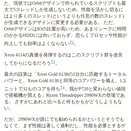
た、現状ではOrbitデザインで作られているスクリプトも最
大で5スレッドしか生成しないため、性能を活かし切るに
はより多くのスレッド(というよりも任意の数のスレッド)
が生成できるデザインに変更する必要がある。 ただ、
OrbitデザインはIOの比重が高いため、あまりシークに時間
のかかるHDDには向いておらず、恐らくプロセッサ性能が
2
向上しても効率はよくならない
。
Xeon 4114の真価を発揮するのはこのスクリプト群を改良
3
してからになるだろう
。
最大の誤算は「Xeon Gold 6138の2台分に匹敵するトータル
パワーと、Xeon Gold 6138と同等のコアパワーを備え、1ユ
4
ニットで32ものコアを持ち
、我がP720と変わらない値段
で搭載機が買える」Ryzen Threadripper 2990WXの登場であ
る。 さすがにあれと比べると何もかもがどうしようもな
い。
だが、2990WXが誰にでも勧められるかというとそうでも
なくて、まず性能は著しく過剰だし、性能を必要とするゲ