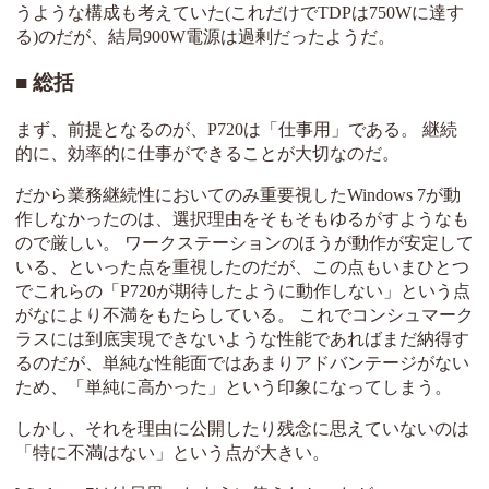
うような構成も考えていた(これだけでTDPは750Wに達す
る)のだが、結局900W電源は過剰だったようだ。
総括
まず、前提となるのが、P720は「仕事用」である。 継続
的に、効率的に仕事ができることが大切なのだ。
だから業務継続性においてのみ重要視したWindows 7が動
作しなかったのは、選択理由をそもそもゆるがすようなも
ので厳しい。 ワークステーションのほうが動作が安定して
いる、といった点を重視したのだが、この点もいまひとつ
でこれらの「P720が期待したように動作しない」という点
がなにより不満をもたらしている。 これでコンシュマーク
ラスには到底実現できないような性能であればまだ納得す
るのだが、単純な性能面ではあまりアドバンテージがない
ため、「単純に高かった」という印象になってしまう。
しかし、それを理由に公開したり残念に思えていないのは
「特に不満はない」という点が大きい。