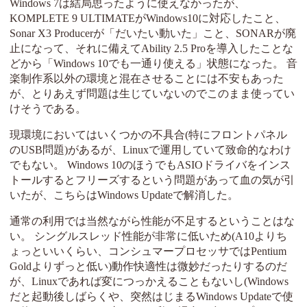
Windows 7は結局思ったように使えなかったが、
KOMPLETE 9 ULTIMATEがWindows10に対応したこと、
Sonar X3 Producerが「だいたい動いた」こと、SONARが廃
止になって、それに備えてAbility 2.5 Proを導入したことな
どから「Windows 10でも一通り使える」状態になった。 音
楽制作系以外の環境と混在させることには不安もあった
が、とりあえず問題は生じていないのでこのまま使ってい
けそうである。
現環境においてはいくつかの不具合(特にフロントパネル
のUSB問題)があるが、Linuxで運用していて致命的なわけ
でもない。 Windows 10のほうでもASIOドライバをインス
トールするとフリーズするという問題があって血の気が引
いたが、こちらはWindows Updateで解消した。
通常の利用では当然ながら性能が不足するということはな
い。 シングルスレッド性能が非常に低いため(A10よりち
ょっといいくらい、コンシュマープロセッサではPentium
Goldよりずっと低い)動作快適性は微妙だったりするのだ
が、Linuxであれば変につっかえることもないし(Windows
だと起動後しばらくや、突然はじまるWindows Updateで使