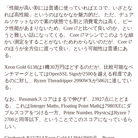
「性能が高い割には普通に使っていればエコで、いざとな
れば高性能」というのはなかなか魅力的だ。 ただ、デュア
ルソケットなので素の状態でも割と消費電力は高く、ピー
ク性能があまりないため、Core i7と比べて良いのか、とい
うと難しい話になってくる。 Core i7マシンでこのような細
かい測定をすることがないためわからないのだが、Core i7
のほうが全方位に渡って良い、という可能性は普通にあ
る。
Xeon Gold 6138は1機30万円ほどするのだが、比較可能なベ
ンチマークとしてはOpenSSL Signが2500を越える程度であ
るのに対し、Ryzen Threadripper 2990WXが5862に達してい
る。
なお、Passmarkスコアはまるで伸びず、23927点にとどま
る。 これはInterger Maths, Floating Point Mathは7980XEにダ
ブルスコアをつける一方、Prime Number, PhysicsはRyzen 7
2700と同等以下、ということでこのスコアになっているら
しい。
Cinebench R15ではXeon Gold 6138が3069点、Ryzen