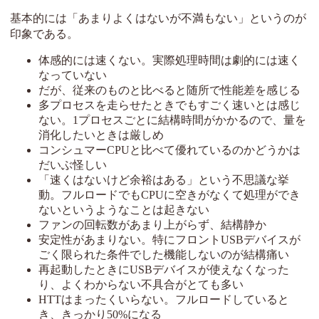
基本的には「あまりよくはないが不満もない」というのが
印象である。
体感的には速くない。実際処理時間は劇的には速く
なっていない
だが、従来のものと比べると随所で性能差を感じる
多プロセスを走らせたときでもすごく速いとは感じ
ない。1プロセスごとに結構時間がかかるので、量を
消化したいときは厳しめ
コンシュマーCPUと比べて優れているのかどうかは
だいぶ怪しい
「速くはないけど余裕はある」という不思議な挙
動。フルロードでもCPUに空きがなくて処理ができ
ないというようなことは起きない
ファンの回転数があまり上がらず、結構静か
安定性があまりない。特にフロントUSBデバイスが
ごく限られた条件でした機能しないのが結構痛い
再起動したときにUSBデバイスが使えなくなった
り、よくわからない不具合がとても多い
HTTはまったくいらない。フルロードしていると
き、きっかり50%になる