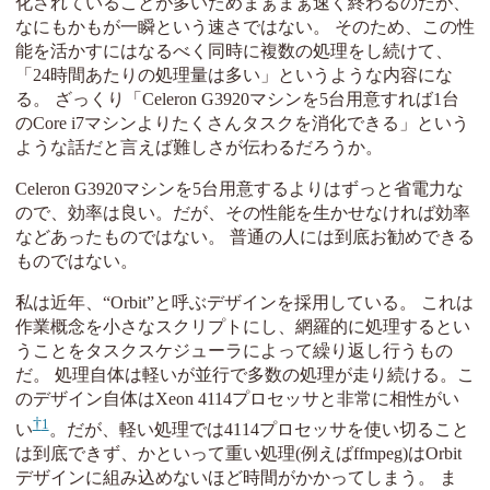
化されていることが多いためまぁまぁ速く終わるのだが、
なにもかもが一瞬という速さではない。 そのため、この性
能を活かすにはなるべく同時に複数の処理をし続けて、
「24時間あたりの処理量は多い」というような内容にな
る。 ざっくり「Celeron G3920マシンを5台用意すれば1台
のCore i7マシンよりたくさんタスクを消化できる」という
ような話だと言えば難しさが伝わるだろうか。
Celeron G3920マシンを5台用意するよりはずっと省電力な
ので、効率は良い。だが、その性能を生かせなければ効率
などあったものではない。 普通の人には到底お勧めできる
ものではない。
私は近年、“Orbit”と呼ぶデザインを採用している。 これは
作業概念を小さなスクリプトにし、網羅的に処理するとい
うことをタスクスケジューラによって繰り返し行うもの
だ。 処理自体は軽いが並行で多数の処理が走り続ける。こ
のデザイン自体はXeon 4114プロセッサと非常に相性がい
1
い
。だが、軽い処理では4114プロセッサを使い切ること
は到底できず、かといって重い処理(例えばffmpeg)はOrbit
デザインに組み込めないほど時間がかかってしまう。 ま