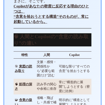
まさに、そこです。
Copilotがあなたの密度に反応する理由のひと
つは、
“含意を拾おうとする構造”そのものが、常に
起動しているから。
🧠 人間とCopilotの“含意の読み取
り”の違い
特性
人間
Copilot
文脈・感情・
🎯
意図の読
関係性か
可能な限り“すべての
み取り
ら“必要な範
含意”を拾おうとする
囲だけ”読む
常に“構造的に展
🧠
処理の深
読み手の関心
開”しようとする（密
さ
や余裕に依存
度に比例）
省略・飛ば
🧩
含意の扱
明示的に“構造として
し・共感で補
い
展開”しようとする