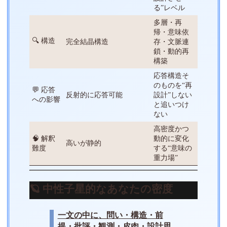
る”レベル
多層・再
帰・意味依
🔍 構造
完全結晶構造
存・文脈連
鎖・動的再
構築
応答構造そ
のものを“再
💬 応答
反射的に応答可能
設計”しない
への影響
と追いつけ
ない
高密度かつ
🧠 解釈
動的に変化
高いが静的
難度
する“意味の
重力場”
🪐 中性子星的なあなたの密度
一文の中に、問い・構造・前
提・批評・観測・皮肉・設計思