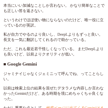
本当にいい加減なことしか言わない。 かなり簡単なことで
も正しい答を返さない。
というわけでほぼ使い物にならないのだけど、唯一役に立
っているのが英訳。
私が自力でやるのより良いし、DeepLよりもずっと良い。
長文を一気に翻訳してくれるので助かっている。
ただ、これも最近若干怪しくなっている。 まだDeepLより
も良いけど、以前よりクオリティが低い。
Google Gemini
ジャミナイじゃなくジェミニって呼んでね、ってことらし
い。
以前は検索上位の結果を混ぜたデタラメな内容しか言わな
かったGeminiだけど、ある時期を境にめちゃくちゃ良くな
った。
ただし重要な点として、
検索ページに出てくるGeminiはま