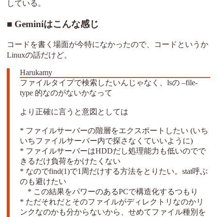
している。
Geminiはこんな感じ
コードを書く場面が今特になかったので、コードというか
Linuxの話だけど。
ファイルタイプで検索したいんじゃなく、lsの –file-
type 的なのがないかなって
より正確に言うと意図としては
* ファイルサーバーの階層をエクスポートしたい (いち
いちファイルサーバー内で探さなくていいように)
* ファイルサーバーはHDDだし処理能力も低いのでで
きるだけ負荷をかけたくない
* なのでfind(1)で1周だけする方法をとりたい。stat呼ぶ
のも避けたい
* この結果をパワーのあるPCで構造化するつもり
* ただそれだとそのファイルがディレクトリなのかリ
ンクなのかも分からないから、せめてファイル種別を