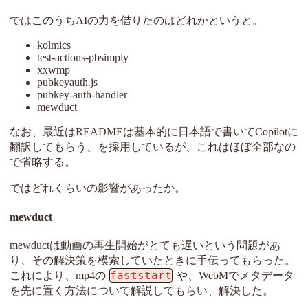
ではこのうちAIの力を借りたのはどれかというと。
kolmics
test-actions-pbsimply
xxwmp
pubkeyauth.js
pubkey-auth-handler
mewduct
なお、最近はREADMEは基本的に日本語で書いてCopilotに
翻訳してもらう、を採用しているが、これはほぼ全部なの
で省略する。
ではどれくらいの影響があったか。
mewduct
mewductは動画の再生開始がとても遅いという問題があ
り、その解決策を模索していたときに手伝ってもらった。
faststart
これにより、mp4の
や、WebMでメタデータ
を先に置く方法について解説してもらい、解決した。