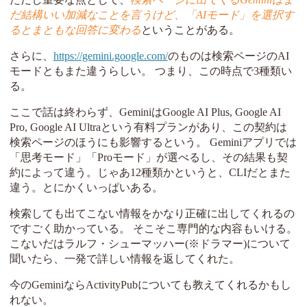
だ結構いい加減なことを言うけど、「AIモード」を選択す
るとまともな回答に変わる
ということがある。
さらに、
https://gemini.google.com/
のものは検索ページのAI
モードともまた違うらしい。 つまり、この時点で3種類い
る。
ここで話は終わらず、GeminiはGoogle AI Plus, Google AI
Pro, Google AI Ultraという有料プランがあり、この契約は
検索ページのほうにも影響するという。 Geminiアプリでは
「思考モード」「Proモード」が選べるし、その結果も契
約によって違う。じゃあ12種類かというと、CLIだとまた
違う。とにかくいっぱいある。
検索しても出てこない情報をかなり正確に出してくれるの
ですごく助かっている。 そこそこ専門的な内容もいける。
こないだはラルフ・シューマッハー(※ドラマー)について
聞いたら、一発で詳しい情報を返してくれた。
今のGeminiならActivityPubについても教えてくれるかもし
れない。