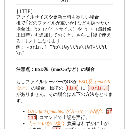
改行
[!TIP]

ファイルサイズや更新日時も欲しい場合

後で「どのファイルが重いか」なども調べたい
場合は、%s（バイトサイズ）や %T+（最終修
正日時）も追加しておくと、さらに「後で使え
る」リストになります。

例: -printf "%p\t%y\t%s\t%T+\t%l
\n"
注意点：BSD系（macOSなど）の場合
もしファイルサーバーのOSが
BSD系（macOS
find
-printf
など）
の場合、標準の
に
がありません。その場合は以下の方法をとりま
す。
gf
GNU find (findutils) が入っている場合:
ind
コマンドで上記を実行。
入っていない場合:
負荷はわずかに上が