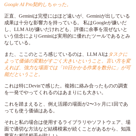
Google AI Pro契約しちゃった。
正直、Geminiは完璧にはほど遠いが、Geminiが出している
成果は十分な影響力を持っている。 私はGoogleが嫌いだ
し、LLM AIが嫌いだけれども、評価に余事を混ぜないと
いう信念によりGeminiは実用的に優れたツールであるとみ
なしている。
また、ここのところ感じているのは、LLM AIは
タスクに
よって価値の変動がすごく大きいということ。言い方を変
えれば、強力な場面では「10日かかる作業を数分に」が可
能だということ。
これは特にDevinで感じた。複雑に絡み合ったものの調査
を一発でやってくれるのはあまりにも大きい。
これを踏まえると、例え活躍の場面が2〜3ヶ月に1回であ
っても使う価値はある。
それと私の場合は使用するライブラリやソフトウェア、場
面で適切な方法など結構模索が続くことがあるから、知識
豊富な相談相手が欲しい。