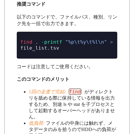
推奨コマンド
以下のコマンドで、ファイルパス、種別、リン
ク先を一括で出力できます。
find
 . 
-printf
"%p\t%y\t%l\n"
>
file_list.tsv
コードは注意してご使用ください。
このコマンドのメリット
find
1回の走査で完結:
がディレクト
リを舐める際に保持している情報を出力
するため、別途 ls や stat を子プロセスと
して起動するオーバーヘッドがありませ
ん。
低負荷:
ファイルの中身には触れず、メ
タデータのみを拾うのでHDDへの負荷が