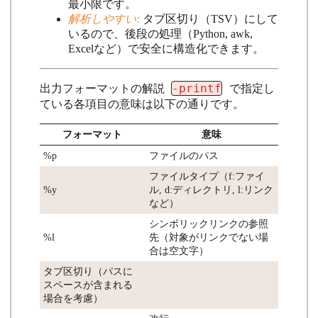
最小限です。
解析しやすい:
タブ区切り（TSV）にして
いるので、後段の処理（Python, awk,
Excelなど）で安全に構造化できます。
-printf
出力フォーマットの解説
で指定し
ている各項目の意味は以下の通りです。
フォーマット
意味
%p
ファイルのパス
ファイルタイプ（f:ファイ
%y
ル, d:ディレクトリ, l:リンク
など）
シンボリックリンクの参照
%l
先（対象がリンクでない場
合は空文字）
タブ区切り（パスに
スペースが含まれる
場合を考慮）