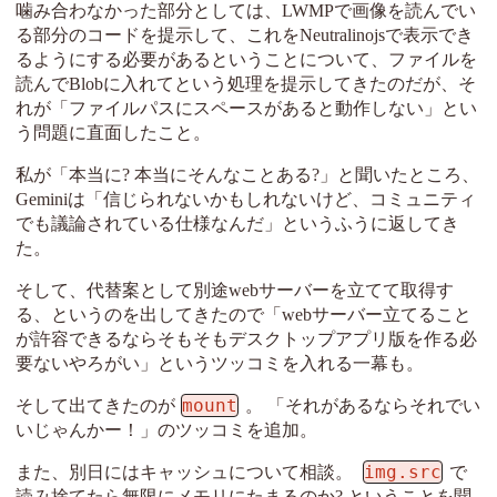
噛み合わなかった部分としては、LWMPで画像を読んでい
る部分のコードを提示して、これをNeutralinojsで表示でき
るようにする必要があるということについて、ファイルを
読んでBlobに入れてという処理を提示してきたのだが、そ
れが「ファイルパスにスペースがあると動作しない」とい
う問題に直面したこと。
私が「本当に? 本当にそんなことある?」と聞いたところ、
Geminiは「信じられないかもしれないけど、コミュニティ
でも議論されている仕様なんだ」というふうに返してき
た。
そして、代替案として別途webサーバーを立てて取得す
る、というのを出してきたので「webサーバー立てること
が許容できるならそもそもデスクトップアプリ版を作る必
要ないやろがい」というツッコミを入れる一幕も。
mount
そして出てきたのが
。 「それがあるならそれでい
いじゃんかー！」のツッコミを追加。
img.src
また、別日にはキャッシュについて相談。
で
読み捨てたら無限にメモリにたまるのか? ということを聞