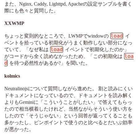
また、Nginx, Caddy, Lighttpd, Apacheの設定サンプルを書く
際にも色々と質問した。
XXWMP
load
ちょっと変則的なところで、LWMPでwindowの
イ
ベントを拾っている初期化がうまく動作しない部分になっ
load
ていて、「なぜ私は
イベントで初期化したのか」
loa
がコードから全く読めなかったため、「この初期化は
d
を待つ必然性があるか?」を聞いた。
kolmics
Neutralinojsについて質問しながら進めた。 割と読みにくい
ドキュメントになっているので、ドキュメントを読み解く
よりもGeminiに「こういうことがしたい」で答えてもらっ
たので相当横着したけれど、当然ながらそういう使い方を
したので「そうじゃない」という回答が返ってくることも
多かったし、ピンポイントで使うのと比べるとだいぶ効率
が悪かった。