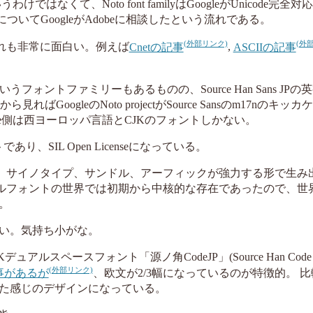
うわけではなくて、Noto font familyはGoogleがUnicode完
CJKについてGoogleがAdobeに相談したという流れである。
どれも非常に面白い。例えば
Cnetの記事
,
ASCIIの記事
sというフォントファミリーもあるものの、Source Han Sans JP
から見ればGoogleのNoto projectがSource Sansのm17nのキ
Adobe側は西ヨーロッパ言語とCJKのフォントしかない。
り、SIL Open Licenseになっている。
タ、サイノタイプ、サンドル、アーフィックが強力する形で生み
デジタルフォントの世界では初期から中核的な存在であったので、
。
い。気持ち小がな。
デュアルスペースフォント「源ノ角CodeJP」(Source Han Code
記事があるが
、欧文が2/3幅になっているのが特徴的。 
た感じのデザインになっている。