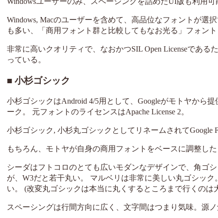
Windowsユーザーのみ、スペーシングを詰めたUI版も利用可
Windows, Macのユーザーを含めて、高品位なフォン
も多い、「商用フォント群と比較してもなお光る」フォント
非常に高いクオリティで、なおかつSIL Open Licens
っている。
小杉ゴシック
小杉ゴシックはAndroid 4/5用として、Googleがモト
ーク。 元フォントのライセンスはApache License 2。
小杉ゴシック, 小杉丸ゴシックとしてリネームされてGoogl
もちろん、モトヤが自身の商用フォントをベースに調整した
シーダはフトコロのとても広いモダンなデザインで、角ゴシ
が、W3だと若干丸い。 マルベリは非常に美しい丸ゴシッ
い。 (改変丸ゴシックは本当に丸くするところまで行くのは
スペーシングは行間方向に広く、文字間はつまり気味。源ノ