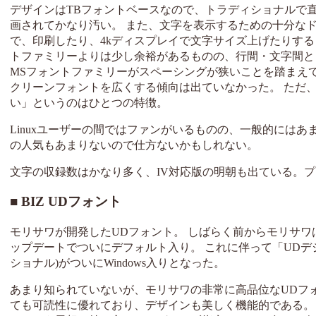
デザインはTBフォントベースなので、トラディショナルで直
画されてかなり汚い。 また、文字を表示するための十分な
で、印刷したり、4kディスプレイで文字サイズ上げたりする
トファミリーよりは少し余裕があるものの、行間・文字間と
MSフォントファミリーがスペーシングが狭いことを踏まえ
クリーンフォントを広くする傾向は出ていなかった。 ただ
い」というのはひとつの特徴。
Linuxユーザーの間ではファンがいるものの、一般的には
の人気もあまりないので仕方ないかもしれない。
文字の収録数はかなり多く、IV対応版の明朝も出ている。
BIZ UDフォント
モリサワが開発したUDフォント。 しばらく前からモリサワはMORI
ップデートでついにデフォルト入り。 これに伴って「UDデ
ショナル)がついにWindows入りとなった。
あまり知られていないが、モリサワの非常に高品位なUDフ
ても可読性に優れており、デザインも美しく機能的である。 