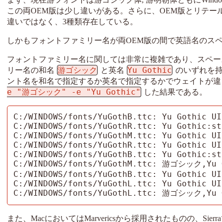
この両OEM版は少し違いがある。さらに、OEM版とリテ
違いではなく、3種類存在している。
しかもフォントファミリー名が両OEM版の間で英語名のス
フォントファミリー名に関しては非常に複雑であり、スペー
游ゴシック
Yu Gothic
リー名の和名
と英名
のいずれを
ント名を和名で指定するか英名で指定するかでウェイトが違ってしま
e "游ゴシック" -e "Yu Gothic"
した結果である。
C:/WINDOWS/fonts/YuGothB.ttc: Yu Gothic UI
C:/WINDOWS/fonts/YuGothR.ttc: Yu Gothic:st
C:/WINDOWS/fonts/YuGothM.ttc: Yu Gothic UI
C:/WINDOWS/fonts/YuGothR.ttc: Yu Gothic UI
C:/WINDOWS/fonts/YuGothB.ttc: Yu Gothic:st
C:/WINDOWS/fonts/YuGothM.ttc: 游ゴシック,Yu Go
C:/WINDOWS/fonts/YuGothB.ttc: Yu Gothic UI
C:/WINDOWS/fonts/YuGothL.ttc: Yu Gothic UI
C:/WINDOWS/fonts/YuGothL.ttc: 游ゴシック,Yu G
また、MacにおいてはMarvericsから採用されたものの、Sie