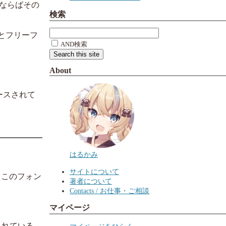
ならばその
検索
とフリーフ
AND検索
About
ースされて
はるかみ
サイトについて
、このフォン
著者について
Contacts / お仕事・ご相談
マイページ
ルされている。