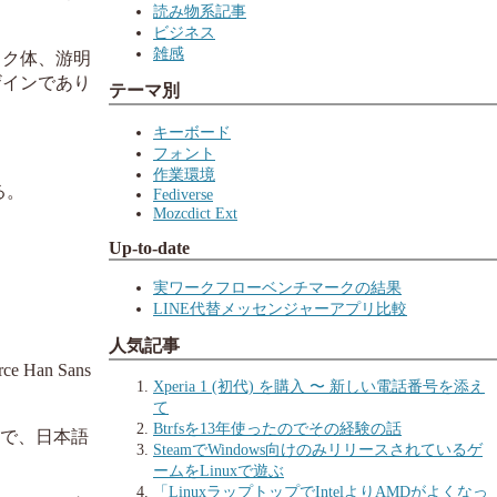
読み物系記事
ビジネス
雑感
ック体、游明
ザインであり
テーマ別
キーボード
フォント
作業環境
る。
Fediverse
Mozcdict Ext
Up-to-date
実ワークフローベンチマークの結果
LINE代替メッセンジャーアプリ比較
人気記事
an Sans
Xperia 1 (初代) を購入 〜 新しい電話番号を添え
て
Btrfsを13年使ったのでその経験の話
ようで、日本語
SteamでWindows向けのみリリースされているゲ
ームをLinuxで遊ぶ
「LinuxラップトップでIntelよりAMDがよくなっ