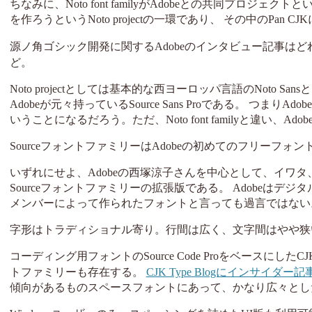
ちなみに、Noto font familyがAdobeとの共同プロジェクトとい
を作ろうというNoto projectの一環であり、 その中のPan 
源ノ角ゴシック開発に関するAdobeのインタビュー記事は
ど。
Noto projectとしては基本的な西ヨーロッパ言語のNoto San
Adobeが元々持っているSource Sans Proである。 つまりAdobe
いうことになるだろう。ただ、Noto font familyと違い、
SourceフォントファミリーはAdobeの初めてのフリーフォントであ
いずれにせよ、Adobeの西塚涼子さんを中心として、イワ
Sourceフォントファミリーの拡張版である。 Adobeは
メンバーによって作られたフォントと言っても過言ではない
字形はトラディショナル寄り。行間は広く、文字間はやや狭
コーディング用フォントのSource Code ProをベースにしたCJK
トファミリーも存在する。
CJK Type Blogにインサイダー
傾向があるものスペースフォントにあって、かなり広々とし