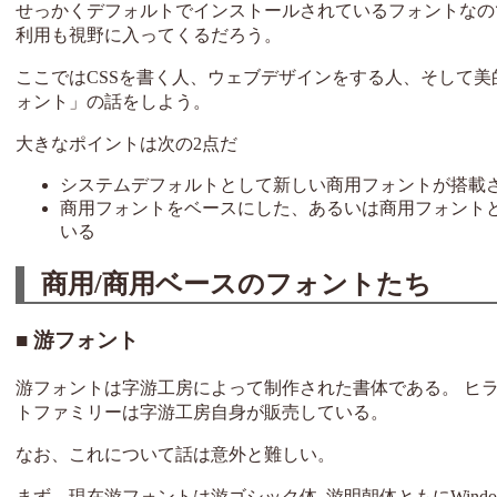
せっかくデフォルトでインストールされているフォントなの
利用も視野に入ってくるだろう。
ここではCSSを書く人、ウェブデザインをする人、そして
ォント」の話をしよう。
大きなポイントは次の2点だ
システムデフォルトとして新しい商用フォントが搭載
商用フォントをベースにした、あるいは商用フォント
いる
商用/商用ベースのフォントたち
游フォント
游フォントは字游工房によって制作された書体である。 ヒ
トファミリーは字游工房自身が販売している。
なお、これについて話は意外と難しい。
まず、現在游フォントは游ゴシック体, 游明朝体ともにWindows 10