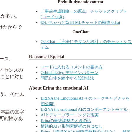
Prebuilt dynamic content
「事前生成戦略」の原点、チャットスクリプト
人が多い。
(コードつき)
ゆいちゃっと型HTMLチャットの極致 0chat
けたからで
OneChat
OneChat: 「完全にモダンな設計」のチャットシス
テム
Reasonset Special
ベース。
コードに入れるコメントの書き方
ライセンスの
Orbital design デザインパターン
いことに対し
問題自体を縮小する設計技法
About Erina the emotional AI
う。 それ以
ERINA the Emotional AI そのトークキャプチャを
初公開!
ERINA the emotional AIのコンポーネントモデル
日本語の文字
AIとディープラーニングと現実
可能性があ
Erinaの最終調整のときの話
情緒的AIと形態素解析のおはなし
Erina 「情緒的AIと形態素解析のおはなし」 解説