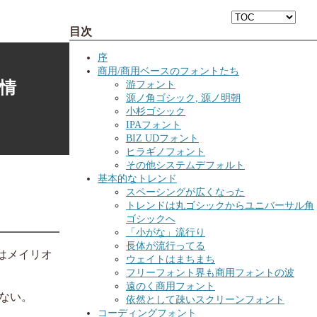
目次
序
商用/商用ベースのフォントたち
情
游フォント
源ノ角ゴシック, 源ノ明朝
小杉ゴシック
IPAフォント
BIZ UDフォント
ヒラギノフォント
その他システムデフォルト
基本的なトレンド
スペーシングが広くなった
トレンドは丸ゴシックからユニバーサル角
ゴシックへ
「小がな」流行り
長体が流行ってる
にはメイリオ
ウェイトはまちまち
フリーフォント界も商用フォントの波
遠のく商用フォント
ない。
依然として疎いスクリーンフォント
コーディングフォント