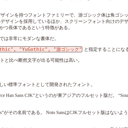
デザインを持つフォントファミリーで、游ゴシック体は角ゴシ
いデザインを採用しているほか、スクリーンフォント向けのデ
かつ長体であるという特徴がある。
では非常にモダンな書体だ。
othic", "YuGothic", "游ゴシック"
と指定することにな
ォントと比べ断然文字が出る可能性は高い。
イスの新しい標準フォントとして開発されたフォント。
 Sans CJK”というのが東アジアのフルセット版だ。 “Source H
ns”がその名前である。 Noto SansはCJKフルセット版はない