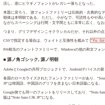
活し、逆にヒラギノフォントがレガシー落ちとなった。
本題に戻ろう。 游フォントファミリーは伝統的・古典的な
朝体は本明朝である。 ただし、小がなで、可読性もやや高
ながらスペーシングは行間・文字間ともに非常に広く、なお
つまり、グリフデザインこそクラシカルだが、それ以外の点
"Yu G
CSSで指定する場合は、ウェイトと互換性を鑑みて
Pr6相当のフォントファミリーで、Windowsの他の和文フ
源ノ角ゴシック, 源ノ明朝
AdobeとGoogleの共同プロジェクトで、Androidデバ
各国のローカライズされたフォントファミリーがあり、“Source Han
JP”は韓国語、中国語のグリフを含まない日本語版になる。
Google側でも同一のフォントをリリースしており、“Noto Sa
版は”Noto Sans CJK JP”になる。