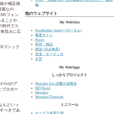
横線が補足描
編
綺麗なの
他のウェブサイト
MSフォン
あることや、
My WebSites
の時代でス
PureBuilder Simply (ポータル)
全角並みに広
事業サイト
Pieces
研究・検証
TBゴシック
雑談 (読み物系)
音楽・オーディオ
文芸
。
My WebApps
しっかりプロジェクト
Mozcdict Ext 語彙欠如報告
 Octのア
MD Board
とプロポー
Mewduct
Mewduct/Tigerroad
なんといっ
ミニツール
制すべきであ
キー入力速度計測