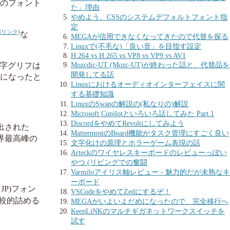
全対応のフォント
た」理由
やめよう、CSSのシステムデフォルトフォント指
定
な
MEGAが信用できなくなってきたので代替を探る
Linuxで(不毛な)「良い音」を目指す設定
H.264 vs H.265 vs VP8 vs VP9 vs AV1
Mozcdic-UT (Mozc-UT)が終わった話と、代替品を
の英字グリフは
開発してる話
ッカケになったと
Linuxにおけるオーディオインターフェイスに関
する基礎知識
LinuxのSwapの解説の(私なりの)解説
Microsoft Copilotといろいろ話してみた Part.1
DiscordをやめてRevoltにしてみよう
出された
MattermostのBoard機能がタスク管理にすごく良い
世界最高峰の
文字化けの原理とホラーゲーム表現の話
Arteckのワイヤレスキーボードのレビューっぽい
やつ (リビングでの奮闘
Varmiloアイリス軸レビュー - 魅力的だが未熟なキ
ーボード
 JP)フォン
VSCodeをやめてZedにするぞ！
比較的詰める
MEGAがいよいよだめになったので、完全移行へ
KeepLiNKのマルチギガネットワークスイッチを
試す