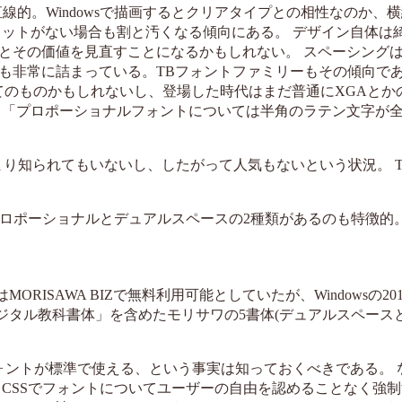
線的。Windowsで描画するとクリアタイプとの相性なのか、
ドットがない場合も割と汚くなる傾向にある。 デザイン自体は
とその価値を見直すことになるかもしれない。 スペーシングは
も非常に詰まっている。TBフォントファミリーもその傾向で
てのものかもしれないし、登場した時代はまだ普通にXGAとか
、「プロポーショナルフォントについては半角のラテン文字が
あまり知られてもいないし、したがって人気もないという状況。 
プロポーショナルとデュアルスペースの2種類があるのも特徴的
SAWA BIZで無料利用可能としていたが、Windowsの2018
ジタル教科書体」を含めたモリサワの5書体(デュアルスペース
ォントが標準で使える、という事実は知っておくべきである。 
CSSでフォントについてユーザーの自由を認めることなく強