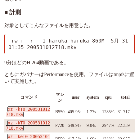
計測
対象としてこんなファイルを用意した。
-rw-r--r-- 1 haruka haruka 860M  5月 31 
01:35 200531012718.mkv
9分ほどのH.264動画である。
ともにガバナーはPerformanceを使用。ファイルはtmpfsに置
いて実施した。
マシ
コマンド
user
system
cpu
total
ン
xz -kT0 200531012
B550
405.95s
1.77s
1285%
31.717
718.mkv
xz -kT0 200531012
P720
649.91s
9.04s
2947%
22.359
718.mkv
xz -keT0 20053101