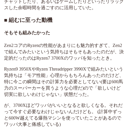
チャットしたり、あるいはゲームしたりといったリラック
スした余暇時間を過ごすのに活用していた。
組むに至った動機
そもそも組みたかった
Zen2コアのRyzenの性能があまりにも魅力的すぎて、Zen2
で組んでみたいという気持ちはそもそもあったのだが、決
定的だったのはRyzen7 3700Xのワッパを知ったとき。
Ryzen9 3950XやRyzen Threadripper 3990Xで組みたいという
気持ちは「モア性能」心理からもちろんあったのだけど、
特に今この瞬間はその計算力を必要としてない(要は600馬
力のスーパーカーを買うような心理だ)ので「欲しいけど
切実に欲しいわけじゃない」状態だった。
が、3700Xほどワッパがいいとなると欲しくなる。それだ
って今すぐ必要なわけじゃないんだけども。 (計算中ずっ
と600W越えてる爆熱マシンを使っていたことがあるので
ワッパ大事と痛感している)