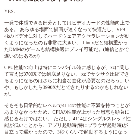
YES.
一発で体感できる部分としてはビデオカードの性能向上で
ある。 あらゆる場面で描画が速くなって快適だし、VP9
4kのビデオに対してハードウェアアクセラレーションが効
くようになったのも非常に大きい。 Linuxだと結構重かっ
たDMMのゲームも結構快適にプレイ可能だ。(通信とかで
遅いのはあるが)
CPU性能の向上は特にコンパイル時に感じるが、xzに関し
て言えば3700Xでは到底足りない。 xzでサクサク圧縮でき
るようになるのはさらに相当な進化が必要なのだろう。い
や、もしかしたら3990Xだとできたりするのかもしれない
が。
そもそも日常的なレベルで4114の性能に不満を持つことが
あまりなかったため、CPUの性能が上がった恩恵を顕著に
感じるわけではない。 ただし、4114はシングルスレッド性
能が低いことから、アプリ起動時(特にブラウザ起動時)が
目立って遅かったので、3秒くらいで起動するようになっ