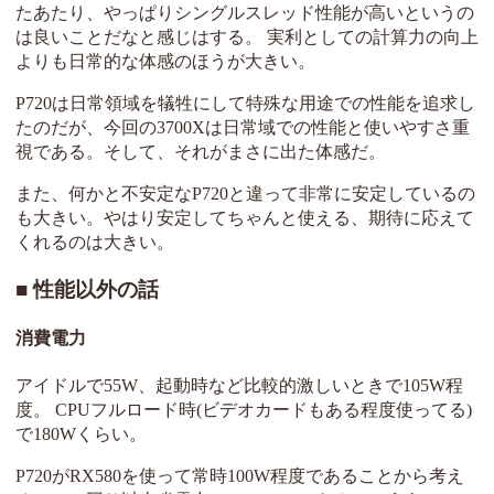
たあたり、やっぱりシングルスレッド性能が高いというの
は良いことだなと感じはする。 実利としての計算力の向上
よりも日常的な体感のほうが大きい。
P720は日常領域を犠牲にして特殊な用途での性能を追求し
たのだが、今回の3700Xは日常域での性能と使いやすさ重
視である。そして、それがまさに出た体感だ。
また、何かと不安定なP720と違って非常に安定しているの
も大きい。やはり安定してちゃんと使える、期待に応えて
くれるのは大きい。
性能以外の話
消費電力
アイドルで55W、起動時など比較的激しいときで105W程
度。 CPUフルロード時(ビデオカードもある程度使ってる)
で180Wくらい。
P720がRX580を使って常時100W程度であることから考え