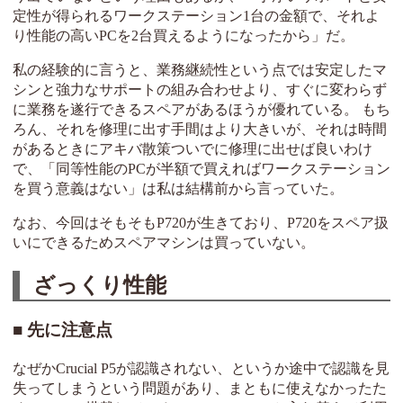
定性が得られるワークステーション1台の金額で、それよ
り性能の高いPCを2台買えるようになったから」だ。
私の経験的に言うと、業務継続性という点では安定したマ
シンと強力なサポートの組み合わせより、すぐに変わらず
に業務を遂行できるスペアがあるほうが優れている。 もち
ろん、それを修理に出す手間はより大きいが、それは時間
があるときにアキバ散策ついでに修理に出せば良いわけ
で、「同等性能のPCが半額で買えればワークステーション
を買う意義はない」は私は結構前から言っていた。
なお、今回はそもそもP720が生きており、P720をスペア扱
いにできるためスペアマシンは買っていない。
ざっくり性能
先に注意点
なぜかCrucial P5が認識されない、というか途中で認識を見
失ってしまうという問題があり、まともに使えなかったた