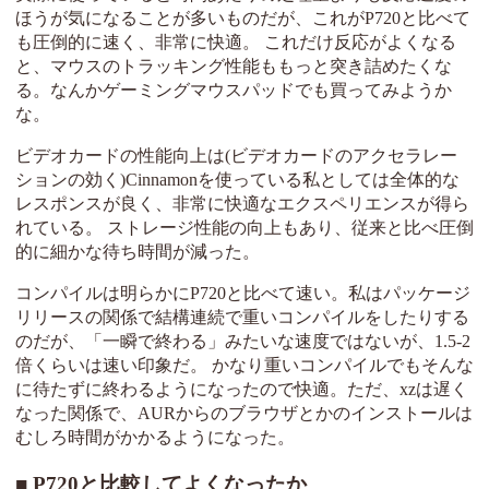
ほうが気になることが多いものだが、これがP720と比べて
も圧倒的に速く、非常に快適。 これだけ反応がよくなる
と、マウスのトラッキング性能ももっと突き詰めたくな
る。なんかゲーミングマウスパッドでも買ってみようか
な。
ビデオカードの性能向上は(ビデオカードのアクセラレー
ションの効く)Cinnamonを使っている私としては全体的な
レスポンスが良く、非常に快適なエクスペリエンスが得ら
れている。 ストレージ性能の向上もあり、従来と比べ圧倒
的に細かな待ち時間が減った。
コンパイルは明らかにP720と比べて速い。私はパッケージ
リリースの関係で結構連続で重いコンパイルをしたりする
のだが、「一瞬で終わる」みたいな速度ではないが、1.5-2
倍くらいは速い印象だ。 かなり重いコンパイルでもそんな
に待たずに終わるようになったので快適。ただ、xzは遅く
なった関係で、AURからのブラウザとかのインストールは
むしろ時間がかかるようになった。
P720と比較してよくなったか