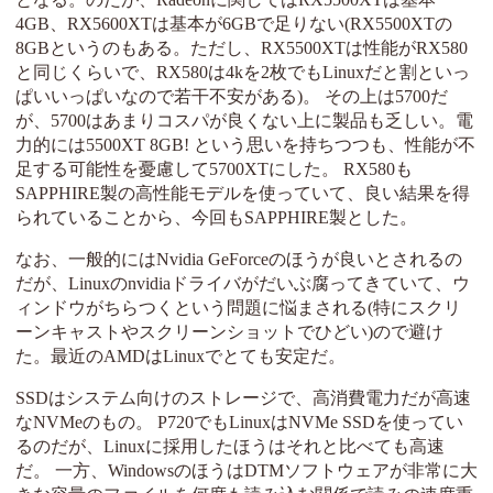
4GB、RX5600XTは基本が6GBで足りない(RX5500XTの
8GBというのもある。ただし、RX5500XTは性能がRX580
と同じくらいで、RX580は4kを2枚でもLinuxだと割といっ
ぱいいっぱいなので若干不安がある)。 その上は5700だ
が、5700はあまりコスパが良くない上に製品も乏しい。電
力的には5500XT 8GB! という思いを持ちつつも、性能が不
足する可能性を憂慮して5700XTにした。 RX580も
SAPPHIRE製の高性能モデルを使っていて、良い結果を得
られていることから、今回もSAPPHIRE製とした。
なお、一般的にはNvidia GeForceのほうが良いとされるの
だが、Linuxのnvidiaドライバがだいぶ腐ってきていて、ウ
ィンドウがちらつくという問題に悩まされる(特にスクリ
ーンキャストやスクリーンショットでひどい)ので避け
た。最近のAMDはLinuxでとても安定だ。
SSDはシステム向けのストレージで、高消費電力だが高速
なNVMeのもの。 P720でもLinuxはNVMe SSDを使ってい
るのだが、Linuxに採用したほうはそれと比べても高速
だ。 一方、WindowsのほうはDTMソフトウェアが非常に大