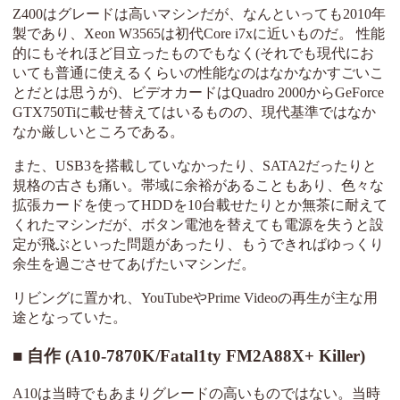
Z400はグレードは高いマシンだが、なんといっても2010年
製であり、Xeon W3565は初代Core i7xに近いものだ。 性能
的にもそれほど目立ったものでもなく(それでも現代にお
いても普通に使えるくらいの性能なのはなかなかすごいこ
とだとは思うが)、ビデオカードはQuadro 2000からGeForce
GTX750Tiに載せ替えてはいるものの、現代基準ではなか
なか厳しいところである。
また、USB3を搭載していなかったり、SATA2だったりと
規格の古さも痛い。帯域に余裕があることもあり、色々な
拡張カードを使ってHDDを10台載せたりとか無茶に耐えて
くれたマシンだが、ボタン電池を替えても電源を失うと設
定が飛ぶといった問題があったり、もうできればゆっくり
余生を過ごさせてあげたいマシンだ。
リビングに置かれ、YouTubeやPrime Videoの再生が主な用
途となっていた。
自作 (A10-7870K/Fatal1ty FM2A88X+ Killer)
A10は当時でもあまりグレードの高いものではない。当時