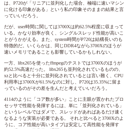
は、P720が「リニアに並列化した場合、極端に速いマシン
に化ける印象がある」という私の印象そのままの結果と言
っていいだろう。
だが、user時間に関しては3700Xは約62.5%程度に収まって
いる。かなり効率が良く、シングルスレッド性能が高いこ
とがうかがえる。また、system時間がP720は結構長いのも
特徴的だ。いくらかは、同じDDR4ながら3700Xのほうが
速いメモリであることも影響しているかもしれない。
一方、libx265を使ったffmpegのテストでは3700Xのほうが
約52.5%高速だった。 libx265も並列化されているものの、
xzと比べると十分に並列化されているとは言い難く、CPU
利用率は3700Xが61.5%なのに対し、P720は35.35%に留ま
っているのがその差を生んだと考えていいだろう。
4114のように「コア数が多い」ことに主眼が置かれたプロ
セッサで性能を発揮するには、単に「並列化されている」
というレベルではダメで、スレッドがあればあるだけ速く
なるような実装が必要である。 それと比べると3700Xのよ
うに、コア性能が高いタイプは安定して高性能を発揮す