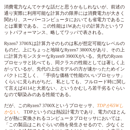
消費電力なんてケチな話だと思うかもしれないが、前述の
通り実際に利用可能な計算力の限界には消費電力が大きく
関わり、スーパーコンピュータにおいても省電力であるこ
とは重要である。 この性能は1Wあたりの計算力というワ
ットパフォーマンス、略してワッパで表される。
Ryzen7 3700Xは計算力そのものは私が想定可能なレベルの
ものだ。上にちょっと地味なRyzen7 3800Xがあり、その上
に計算力モンスターなRyzen9 3900Xがいる。先代のRyzen
プロセッサと比べても、同クラスの性能としては著しく上
がっているが、先代の上位モデルの方が速かったためイン
パクトに乏しく、「手頃な価格で性能のいいプロセッサ」
くらいに見られがちだ。 私としても、フルロード時に関し
て言えば4114と大差ない、というかむしろ若干劣るぐらい
なので馴染みのある性能である。
だが、このRyzen7 3700Xというプロセッサ、
TDPが65Wし
かない。
TDPというのは熱設計電力であり、電力のほとん
どが熱に変換されるコンピュータプロセッサにおいては、
「この製品はこれぐらいの熱を発生させるので、少なくと