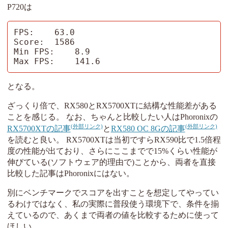
P720は
FPS:    63.0

Score:  1586

Min FPS:    8.9

Max FPS:    141.6
となる。
ざっくり倍で、RX580とRX5700XTに結構な性能差がある
ことを感じる。 なお、ちゃんと比較したい人はPhoronixの
RX5700XTの記事
と
RX580 OC 8Gの記事
を読むと良い。 RX5700XTは当初ですらRX590比で1.5倍程
度の性能が出ており、さらにここまでで15%くらい性能が
伸びている(ソフトウェア的理由で)ことから、両者を直接
比較した記事はPhoronixにはない。
別にベンチマークでスコアを出すことを想定してやってい
るわけではなく、私の実際に普段使う環境下で、条件を揃
えているので、あくまで両者の値を比較するために使って
ほしい。