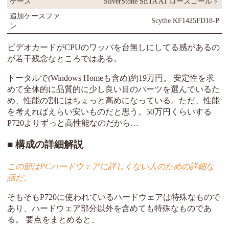
ケース
SilverStone SETA A1 ローズゴールド
追加ケースファ
Scythe KF1425FD18-P
ン
ビデオカードがCPUのワッパを台無しにしてる感があるの
が若干残念なところではある。
トータルで(Windows Homeも含め)約19万円。 安定性を求
めて全体的に品質的に少し良い目のパーツを選んでいるた
め、性能の割にはちょっと高めになっている。ただ、性能
を考えればえらい安いものだと思う。50万円くらいする
P720よりずっと高性能なのだから…
構成の詳細解説
この節はPCハードウェアに詳しくない人のための詳細な
話だ。
そもそもP720に使われているハードウェアは特殊なもので
あり、ハードウェア部分以外を含めても特殊なものであ
る。 要点をまとめると、