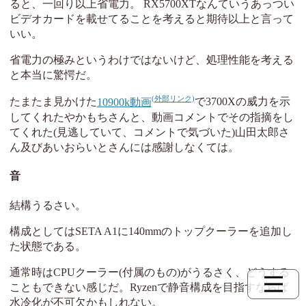
ると、一回り以上省電力。 RX5700XTなんていうあっつい
ビデオカードを載せてることを考えると期待以上と言って
いい。
省電力の極みというわけではないけど、処理性能を考える
と本当に驚愕だ。
たまたま見かけた
10900k動画
で3700Xの威力を示
してくれたやかもちさんと、動画コメントでその指摘をし
てくれた(見逃していて、コメントで気づいた)山田太郎さ
ん及びあいおらいとさんには感謝しなくては。
音
結構うるさい。
構成としてはSETA A1に140mmのトップクーラーを追加し
た状態である。
通常時はCPUクーラー(付属のもの)がうるさく、どうする
こともできない感じだ。Ryzenで静音構成を目指すならば
水冷化が不可欠かもしれない。