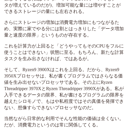
タが増えているのだが)、増加可能な量には増やすことが
できるストレージの量にも左右される。
さらにストレージの増加は消費電力増加にもつながるた
め、実際に家でやる分には割とはっきりした「データ増加
量と速度の限界」というものが存在する。
これを計算力が上回ると「どうやってもそのCPUをフルに
使うことはできない」状態に至る。もちろん、新たな計算
タスクを生み出さなければ、ではあるが。
そして、Ryzen9 3900Xはこれを上回る。だから、Ryzen9
3950Xプロセッサは、私が書くプログラムではさらなる価
値を生み出せないプロセッサである。その上にRyzen
Threadripper 3970XとRyzen Threadripper 3990Xがある。私が
入手できるデータの限界、私が書けるプログラムの限界を
越えたシロモノで、もはや私程度ではその真価を発揮でき
ない、想像すらできないプロセッサなのだ。
当然ながら日常的な利用でそんな性能の価値は全くない。
だが、消費電力というのは常に関係してくる。