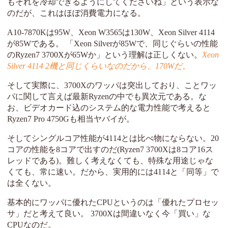
もそれを冷却できるようにしてくださいね」という表示な
のだが、これはほぼ消費電力になる。
A10-7870Kは95W、Xeon W3565は130W、Xeon Silver 4114
が85Wである。 「Xeon Silverが85Wで、同じぐらいの性能
のRyzen7 3700Xが65Wか」という理解は正しくない。
Xeon
Silver 4114 2機と同じくらいなのだから、170Wだ。
そして実際に、3700Xのワッパは突出しており、ことワッ
パに関して言えば最新Ryzenの中でも異次元である。な
お、ビデオカード込のシステム的な電力性能で考えると
Ryzen7 Pro 4750Gも相当ヤバイが。
そしてシングルコア性能が4114とは比べ物にならない。20
コアの性能を8コアで出すのだ(Ryzen7 3700Xは8コア16ス
レッドである)。難しく考えなくても、特殊な用途じゃな
くても、常に速い。だから、実用的には4114と「同等」で
は全くない。
基本的にワッパに優れたCPUというのは「優れたプロセッ
サ」だと考えて良い。 3700Xは間違いなく今「買い」な
CPUなのだ。