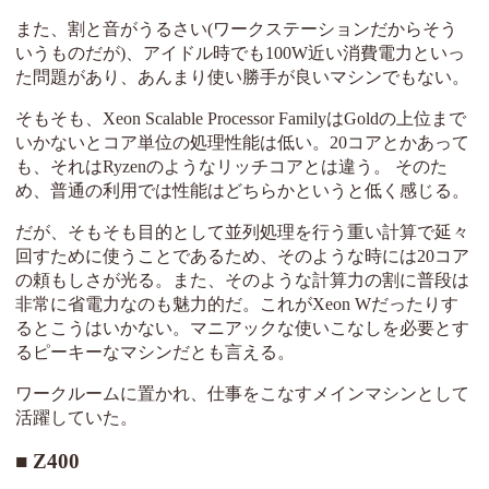
また、割と音がうるさい(ワークステーションだからそう
いうものだが)、アイドル時でも100W近い消費電力といっ
た問題があり、あんまり使い勝手が良いマシンでもない。
そもそも、Xeon Scalable Processor FamilyはGoldの上位まで
いかないとコア単位の処理性能は低い。20コアとかあって
も、それはRyzenのようなリッチコアとは違う。 そのた
め、普通の利用では性能はどちらかというと低く感じる。
だが、そもそも目的として並列処理を行う重い計算で延々
回すために使うことであるため、そのような時には20コア
の頼もしさが光る。また、そのような計算力の割に普段は
非常に省電力なのも魅力的だ。これがXeon Wだったりす
るとこうはいかない。マニアックな使いこなしを必要とす
るピーキーなマシンだとも言える。
ワークルームに置かれ、仕事をこなすメインマシンとして
活躍していた。
Z400