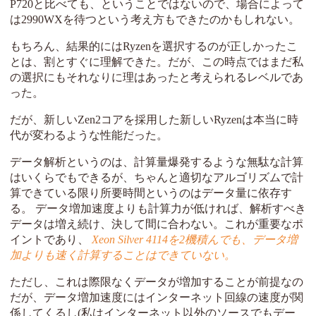
P720と比べても、ということではないので、場合によって
は2990WXを待つという考え方もできたのかもしれない。
もちろん、結果的にはRyzenを選択するのが正しかったこ
とは、割とすぐに理解できた。だが、この時点ではまだ私
の選択にもそれなりに理はあったと考えられるレベルであ
った。
だが、新しいZen2コアを採用した新しいRyzenは本当に時
代が変わるような性能だった。
データ解析というのは、計算量爆発するような無駄な計算
はいくらでもできるが、ちゃんと適切なアルゴリズムで計
算できている限り所要時間というのはデータ量に依存す
る。 データ増加速度よりも計算力が低ければ、解析すべき
データは増え続け、決して間に合わない。これが重要なポ
イントであり、
Xeon Silver 4114を2機積んでも、データ増
加よりも速く計算することはできていない。
ただし、これは際限なくデータが増加することが前提なの
だが、データ増加速度にはインターネット回線の速度が関
係してくるし(私はインターネット以外のソースでもデー