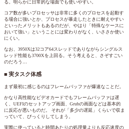
る。明らかに日常的な場面でも使いやすい。
コア数が多いプロセッサは非常に多くのプロセスを起動す
る場合に強いとか、プロセスが暴走したときに耐えやすい
といったメリットもあるのだが、やはり「特殊なケースに
おいて強い」ということには変わりがなく、いささか使い
にくい。
なお、3950Xは32コア64スレッドでありながらシングルス
レッド性能も3700Xを上回る。そう考えると、さぞすごい
のだろう…
実タスク体感
まず最初に感じるのはフレームバッファが爆速なことだ。
かなり高性能なビデオカードでもフレームバッファは遅
く、UEFIのセットアップ画面、Grubの画面などは基本的
に反応が悪いものだ。 それが「多少の遅延」くらいで収ま
っていて、びっくりしてしまう。
実際に使っていると時間あたりの処理量よりも反応速度の