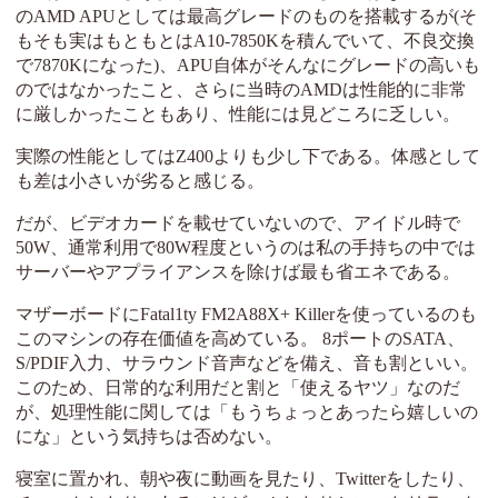
のAMD APUとしては最高グレードのものを搭載するが(そ
もそも実はもともとはA10-7850Kを積んでいて、不良交換
で7870Kになった)、APU自体がそんなにグレードの高いも
のではなかったこと、さらに当時のAMDは性能的に非常
に厳しかったこともあり、性能には見どころに乏しい。
実際の性能としてはZ400よりも少し下である。体感として
も差は小さいが劣ると感じる。
だが、ビデオカードを載せていないので、アイドル時で
50W、通常利用で80W程度というのは私の手持ちの中では
サーバーやアプライアンスを除けば最も省エネである。
マザーボードにFatal1ty FM2A88X+ Killerを使っているのも
このマシンの存在価値を高めている。 8ポートのSATA、
S/PDIF入力、サラウンド音声などを備え、音も割といい。
このため、日常的な利用だと割と「使えるヤツ」なのだ
が、処理性能に関しては「もうちょっとあったら嬉しいの
にな」という気持ちは否めない。
寝室に置かれ、朝や夜に動画を見たり、Twitterをしたり、