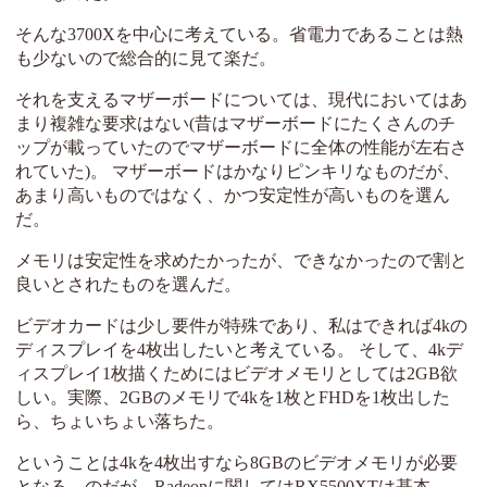
そんな3700Xを中心に考えている。省電力であることは熱
も少ないので総合的に見て楽だ。
それを支えるマザーボードについては、現代においてはあ
まり複雑な要求はない(昔はマザーボードにたくさんのチ
ップが載っていたのでマザーボードに全体の性能が左右さ
れていた)。 マザーボードはかなりピンキリなものだが、
あまり高いものではなく、かつ安定性が高いものを選ん
だ。
メモリは安定性を求めたかったが、できなかったので割と
良いとされたものを選んだ。
ビデオカードは少し要件が特殊であり、私はできれば4kの
ディスプレイを4枚出したいと考えている。 そして、4kデ
ィスプレイ1枚描くためにはビデオメモリとしては2GB欲
しい。実際、2GBのメモリで4kを1枚とFHDを1枚出した
ら、ちょいちょい落ちた。
ということは4kを4枚出すなら8GBのビデオメモリが必要
となる。のだが、Radeonに関してはRX5500XTは基本