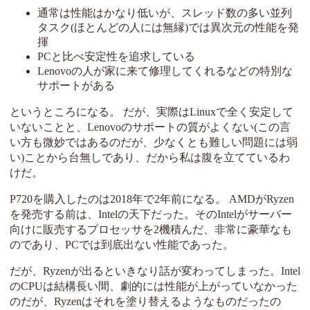
通常は性能はかなり低いが、スレッド数の多い並列
タスク(ほとんどの人には無縁)では異次元の性能を発
揮
PCと比べ安定性を追求している
Lenovoの人が家に来て修理してくれるなどの特別な
サポートがある
というところになる。 だが、実際はLinuxで全く安定して
いないことと、Lenovoのサポートの質がよくない(この言
い方も微妙ではあるのだが、少なくとも難しい問題には弱
い)ことから台無しであり、だから私は腹を立てているわ
けだ。
P720を購入したのは2018年で2年前になる。 AMDがRyzen
を発売する前は、Intelの天下だった。そのIntelがサーバー
向けに販売するプロセッサを2機積んだ、非常に豪華なも
のであり、PCでは到底出ない性能であった。
だが、Ryzenが出るといきなり話が変わってしまった。Intel
のCPUは結構長い間、劇的には性能が上がっていなかった
のだが、Ryzenはそれを塗り替えるようなものだったの