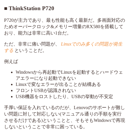
ThinkStation P720
P720が主力であり、最も性能も高く最新だ。多画面対応の
ためオーバークロック&メモリー増量のRX580を搭載して
おり、能力は非常に高い1台だ。
ただ、非常に痛い問題が、
Linuxでのみ多くの問題が発生
する
ということだ。
例えば
Windowsから再起動でLinuxを起動するとハードウェ
アエラーになり起動できない
Linuxで変なエラーが出ることが結構ある
フロントUSBが認識されない
USB機器をロストしたり、USBの挙動が不安定
手厚い保証を入れているのだが、Lenovoのサポートが難し
い問題に対して対応しない(マニュアル通りの手順を実行
させるだけである)ということと、そもそもWindowsで再現
しないということで非常に困っている。