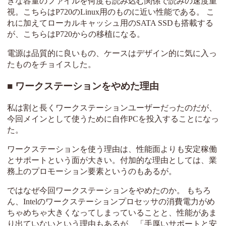
きな容量のファイルを何度も読み込む関係で読みの速度重
視。こちらはP720のLinux用のものに近い性能である。 こ
れに加えてローカルキャッシュ用のSATA SSDも搭載する
が、こちらはP720からの移植になる。
電源は品質的に良いもの、ケースはデザイン的に気に入っ
たものをチョイスした。
ワークステーションをやめた理由
私は割と長くワークステーションユーザーだったのだが、
今回メインとして使うために自作PCを投入することになっ
た。
ワークステーションを使う理由は、性能面よりも安定稼働
とサポートという面が大きい。付加的な理由としては、業
務上のプロモーション要素というのもあるが。
ではなぜ今回ワークステーションをやめたのか。 もちろ
ん、Intelのワークステーションプロセッサの消費電力がめ
ちゃめちゃ大きくなってしまっていることと、性能があま
り出ていないという理由もあるが、「手厚いサポートと安