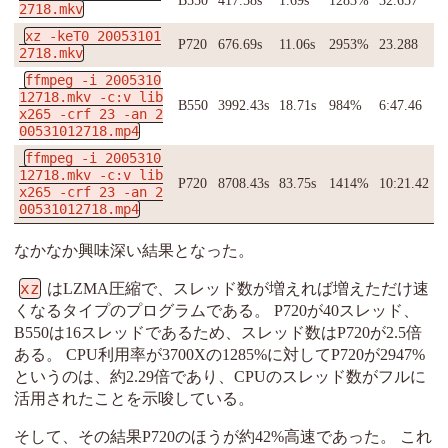
B550
417.58s
1.69s
1283%
32.657
2718.mkv
xz -keT0 20053101
P720
676.69s
11.06s
2953%
23.288
2718.mkv
ffmpeg -i 2005310
12718.mkv -c:v lib
B550
3992.43s
18.71s
984%
6:47.46
x265 -crf 23 -an 2
00531012718.mp4
ffmpeg -i 2005310
12718.mkv -c:v lib
P720
8708.43s
83.75s
1414%
10:21.42
x265 -crf 23 -an 2
00531012718.mp4
なかなか興味深い結果となった。
xz
はLZMA圧縮で、スレッド数が増えれば増えただけ速
くなるタイプのプログラムである。 P720が40スレッド、
B550は16スレッドであるため、スレッド数はP720が2.5倍
ある。 CPU利用率が3700Xの1285%に対してP720が2947%
というのは、約2.29倍であり、CPUのスレッド数がフルに
活用されたことを示唆している。
そして、その結果P720のほうが約42%高速であった。 これ