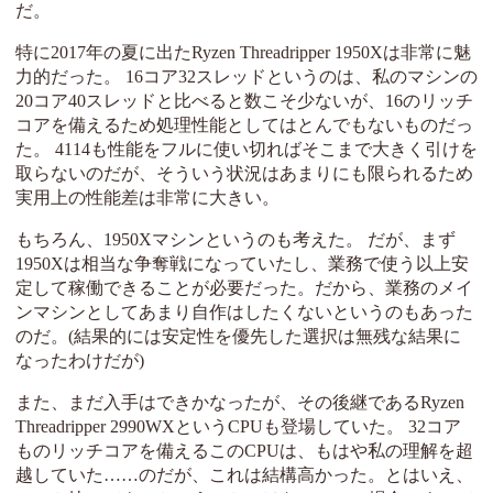
だ。
特に2017年の夏に出たRyzen Threadripper 1950Xは非常に魅
力的だった。 16コア32スレッドというのは、私のマシンの
20コア40スレッドと比べると数こそ少ないが、16のリッチ
コアを備えるため処理性能としてはとんでもないものだっ
た。 4114も性能をフルに使い切ればそこまで大きく引けを
取らないのだが、そういう状況はあまりにも限られるため
実用上の性能差は非常に大きい。
もちろん、1950Xマシンというのも考えた。 だが、まず
1950Xは相当な争奪戦になっていたし、業務で使う以上安
定して稼働できることが必要だった。だから、業務のメイ
ンマシンとしてあまり自作はしたくないというのもあった
のだ。(結果的には安定性を優先した選択は無残な結果に
なったわけだが)
また、まだ入手はできかなったが、その後継であるRyzen
Threadripper 2990WXというCPUも登場していた。 32コア
ものリッチコアを備えるこのCPUは、もはや私の理解を超
越していた……のだが、これは結構高かった。とはいえ、