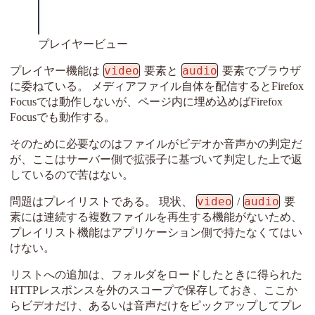
プレイヤービュー
video
audio
プレイヤー機能は
要素と
要素でブラウザ
に委ねている。 メディアファイル自体を配信するとFirefox
Focusでは動作しないが、ページ内に埋め込めばFirefox
Focusでも動作する。
そのために必要なのはファイルがビデオか音声かの判定だ
が、ここはサーバー側で拡張子に基づいて判定した上で返
しているので苦はない。
video
audio
問題はプレイリストである。 現状、
/
要
素には連続する複数ファイルを再生する機能がないため、
プレイリスト機能はアプリケーション側で持たなくてはい
けない。
リストへの追加は、フォルダをロードしたときに得られた
HTTPレスポンスを外のスコープで保存しておき、ここか
らビデオだけ、あるいは音声だけをピックアップしてプレ