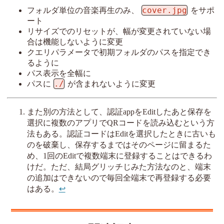
cover.jpg
フォルダ単位の音楽再生のみ、
をサポ
ート
リサイズでのリセットが、幅が変更されていない場
合は機能しないように変更
クエリパラメータで初期フォルダのパスを指定でき
るように
パス表示を全幅に
./
パスに
が含まれないように変更
また別の方法として、認証appをEditしたあと保存を
選択に複数のアプリでQRコードを読み込むという方
法もある。認証コードはEditを選択したときに古いも
のを破棄し、保存するまではそのページに留まるた
め、1回のEditで複数端末に登録することはできるわ
けだ。ただ、結局グリッチじみた方法なのと、端末
の追加はできないので毎回全端末で再登録する必要
はある。
↩︎