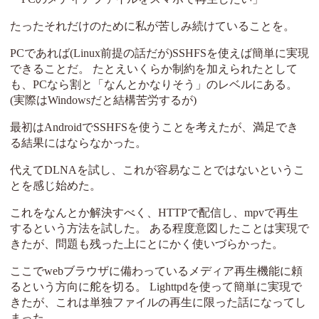
たったそれだけのために私が苦しみ続けていることを。
PCであれば(Linux前提の話だが)SSHFSを使えば簡単に実現
できることだ。 たとえいくらか制約を加えられたとして
も、PCなら割と「なんとかなりそう」のレベルにある。
(実際はWindowsだと結構苦労するが)
最初はAndroidでSSHFSを使うことを考えたが、満足でき
る結果にはならなかった。
代えてDLNAを試し、これが容易なことではないというこ
とを感じ始めた。
これをなんとか解決すべく、HTTPで配信し、mpvで再生
するという方法を試した。 ある程度意図したことは実現で
きたが、問題も残った上にとにかく使いづらかった。
ここでwebブラウザに備わっているメディア再生機能に頼
るという方向に舵を切る。 Lighttpdを使って簡単に実現で
きたが、これは単独ファイルの再生に限った話になってし
まった。