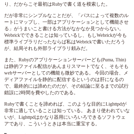
り、だからこそ最初はRubyで書く道を模索した。
だが非常にシンプルなことだが、「パスによって複数のル
ートにマップし、一部はアプリケーションとして機能させ
る」がうまいこと書ける方法がなかなか見つからない。
Webrickでできることは知っているし、もしWebrickが今も
標準ライブラリだったならば私はWebrickで書いただろう
が、結局それも外部ライブラリ頼みだ。
また、Rubyのアプリケーションサーバーども(Puma, Thin)
は静的ファイル配信があんまりスマートでなく、そもそも
webサーバーとしての機能も微妙である。 今回の場合、メ
ディアファイルを静的に配信するというのは肝になるの
で、最終的には諦めたのだが、その結論に至るまでの試行
錯誤に2時間を費やしたのである。
Rubyで書くことを諦めれば、このような目的にLighttpdが
非常に適していることは知っている。 あまり使われていな
いが、Lighttpdはかなり器用にいろいろできるソフトウェ
アであり、こういうときは本当に重宝する。