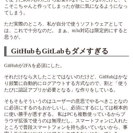
こそこちゃんと作ってしまったが故に気になるようになっ
てしまう。
ただ実際のところ、私が自分で使うソフトウェアとして
は、これで十分なのだ。 まぁ、m3u対応は限定的にすると
思うが。
GitHubもGitLabもダメすぎる
GitHubが2FAを必須にした。
それだけなら大したことではないのだけど、GitHubはかな
り頻繁に自動的にログアウトする方式なので、割と「使う
たびに認証アプリが必要となる」な作りをしている。
そもそもそういうのはユーザーの意思でやるべきことなの
に必須にするのもおかしいし、必須にするにしては根本的
に使い勝手が悪すぎる。 私はPCも複数使っているからブ
ラウザ拡張で使うのは無理だし、スマートフォンに入れた
ところで普段スマートフォンを持ち歩いていないから、事