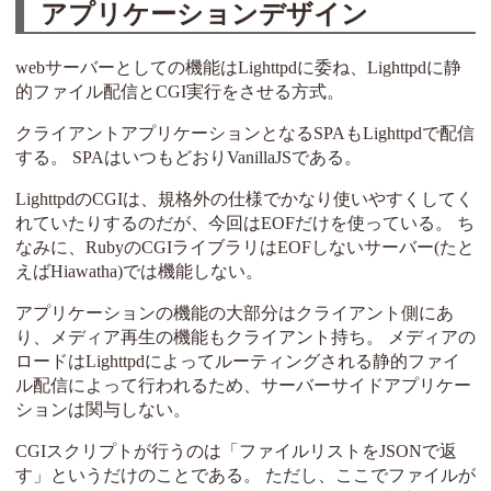
アプリケーションデザイン
webサーバーとしての機能はLighttpdに委ね、Lighttpdに静
的ファイル配信とCGI実行をさせる方式。
クライアントアプリケーションとなるSPAもLighttpdで配信
する。 SPAはいつもどおりVanillaJSである。
LighttpdのCGIは、規格外の仕様でかなり使いやすくしてく
れていたりするのだが、今回はEOFだけを使っている。 ち
なみに、RubyのCGIライブラリはEOFしないサーバー(たと
えばHiawatha)では機能しない。
アプリケーションの機能の大部分はクライアント側にあ
り、メディア再生の機能もクライアント持ち。 メディアの
ロードはLighttpdによってルーティングされる静的ファイ
ル配信によって行われるため、サーバーサイドアプリケー
ションは関与しない。
CGIスクリプトが行うのは「ファイルリストをJSONで返
す」というだけのことである。 ただし、ここでファイルが