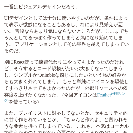
一番はビジュアルデザインだろう。
UIデザインとしては十分に使いやすいのだが、条件によっ
て表示が微妙になることもあるし、なにより見栄えが悪
い。 普段ならあまり気にならないところだが、ここまでち
ゃんとしてるっぽく作ってしまうと気になり始めてしま
う。 アプリケーションとしてその境界を越えてしまってい
るのだ。
別にReact使って練習代わりにやってもよかったのだけれ
ど、そうするとコード規模がだいぶ大きくなってしまう
し、シンプルかつnimbleな感じにしたいという私の好みか
らも大きく外れてしまう。 もっと単純にアイコンを駆使し
てすっきりさせてもよかったのだが、外部リソースへの依
存度を上げたくなかった。 (今回アイコンは
Feather
を使っている)
また、プレイリストに対応してないとか、セキュリティ的
に甘く作られているとか、「ちゃんと作れよ」と言われそ
うな要素を持ってしまっている。 これも、本来はローカル
で使うためのものだから必要のないところなのだけど、そ