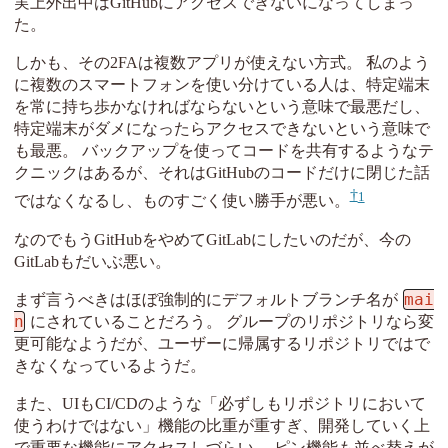
実上外出中はGitHubにアクセスできないになってしまっ
た。
しかも、その2FAは複数アプリが使えない方式。 私のよう
に複数のスマートフォンを使い分けている人は、特定端末
を常に持ち歩かなければならないという意味で最悪だし、
特定端末がダメになったらアクセスできないという意味で
も最悪。 バックアップを使ってコードを共有するようなテ
クニックはあるが、それはGitHubのコードだけに閉じた話
1
ではなくなるし、ものすごく使い勝手が悪い。
なのでもうGitHubをやめてGitLabにしたいのだが、今の
GitLabもだいぶ悪い。
mai
まず言うべきはほぼ強制的にデフォルトブランチ名が
n
にされていることだろう。 グループのリポジトリなら変
更可能なようだが、ユーザーに帰属するリポジトリではで
きなくなっているようだ。
また、UIもCI/CDのような「必ずしもリポジトリにおいて
使うわけではない」機能の比重が重すぎ、開発していく上
で重要な機能にアクセスしづらい。 ピン機能も並べ替えが