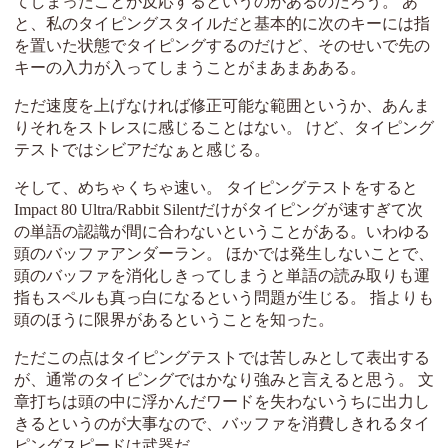
てしまったことが反応するというのがあるのだろう。 あ
と、私のタイピングスタイルだと基本的に次のキーには指
を置いた状態でタイピングするのだけど、そのせいで先の
キーの入力が入ってしまうことがまあまあある。
ただ速度を上げなければ修正可能な範囲というか、あんま
りそれをストレスに感じることはない。 けど、タイピング
テストではシビアだなぁと感じる。
そして、めちゃくちゃ速い。 タイピングテストをすると
Impact 80 Ultra/Rabbit Silentだけがタイピングが速すぎて次
の単語の認識が間に合わないということがある。いわゆる
頭のバッファアンダーラン。 ほかでは発生しないことで、
頭のバッファを消化しきってしまうと単語の読み取りも運
指もスペルも真っ白になるという問題が生じる。 指よりも
頭のほうに限界があるということを知った。
ただこの点はタイピングテストでは苦しみとして表出する
が、通常のタイピングではかなり強みと言えると思う。 文
章打ちは頭の中に浮かんだワードを失わないうちに出力し
きるというのが大事なので、バッファを消費しきれるタイ
ピングスピードは武器だ。