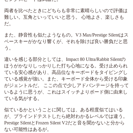
両者を比べたときにどちらも非常に素晴らしいので評価は
難しい。互角といっていいと思う。 心地よさ、楽しさも
だ。
また、静音性も似たようなもの。V3 Max/Prestige Silentはス
ペースキーがかなり響くが、それを除けば良い勝負だと思
う。
違いを感じる部分としては、Impact 80 Ultra/Rabbit Silentの
ほうがかなりしっかりした打ち心地になる。受け止められ
ている安心感があり、高品位なキーボードをタイピングし
ている感覚が強い。また、キーボード全体から受ける印象
がジェントルだ。 ここの点で少しアドバンテージを持って
いるように思うが、これはスイッチよりボード側に由来し
ている気がする。
似ているかということに関しては、ある程度似てはいる
が、ブラインドテストしたら絶対わかるレベルでは違う。
Prestige SilentとFrozen Silent V2だと音を聞かないと分から
ない可能性はあるが。