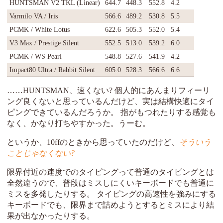
HUNTSMAN V2 TKL (Linear)
644.7
448.3
552.8
4.2
Varmilo VA / Iris
566.6
489.2
530.8
5.5
PCMK / White Lotus
622.6
505.3
552.0
5.4
V3 Max / Prestige Silent
552.5
513.0
539.2
6.0
PCMK / WS Pearl
548.8
527.6
541.9
4.2
Impact80 Ultra / Rabbit Silent
605.0
528.3
566.6
6.6
……HUNTSMAN、速くない? 個人的にあんまりフィーリ
ング良くないと思っているんだけど、実は結構快適にタイ
ピングできているんだろうか。 指がもつれたりする感覚も
なく、かなり打ちやすかった。うーむ。
というか、10ffのときから思っていたのだけど、
そういう
ことじゃなくない?
限界付近の速度でのタイピングって普通のタイピングとは
全然違うので、普段はミスしにくいキーボードでも普通に
ミスを多発したりする。 タイピングの高速性を強みにする
キーボードでも、限界まで詰めようとするとミスにより結
果が出なかったりする。