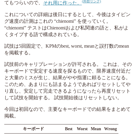
てもつらいので、
それ用に作った。
これについての詳細は後日にするとして、今後はタイピン
グ速度の計測はこれの “chienomi” を使っていく。
“chienomi” テストはChienomiおよび私関連の語と、私がよ
くタイプする語で構成されている。
試技は5回固定で、KPMのbest, worst, meanと誤打数のmean
を掲載する。
試技前のキャリブレーションが許可される。 これは、その
キーボードで安定する速度を探るもので、限界速度付近だ
と大量のミスが生じ、結果がやや指運に頼ることになる。
このため、あまりにも詰まるようであればリセットしてや
り直し、安定して完走できるようになったら再度リセット
して試技を開始する。 試技開始後はリセットしない。
今回は初回なので、主要なキーボードでの結果をまとめて
掲載。
キーボード
Best
Worst
Mean
Wrong