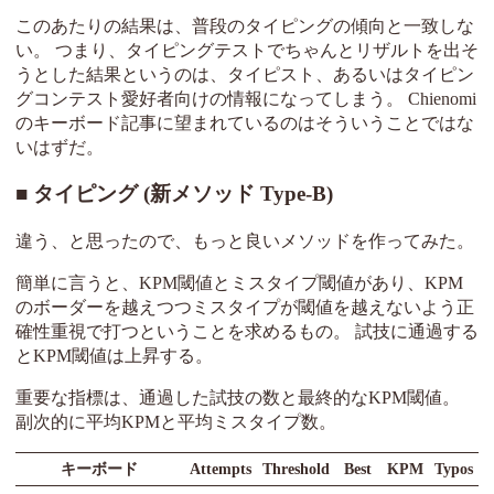
このあたりの結果は、普段のタイピングの傾向と一致しな
い。 つまり、タイピングテストでちゃんとリザルトを出そ
うとした結果というのは、タイピスト、あるいはタイピン
グコンテスト愛好者向けの情報になってしまう。 Chienomi
のキーボード記事に望まれているのはそういうことではな
いはずだ。
タイピング (新メソッド Type-B)
違う、と思ったので、もっと良いメソッドを作ってみた。
簡単に言うと、KPM閾値とミスタイプ閾値があり、KPM
のボーダーを越えつつミスタイプが閾値を越えないよう正
確性重視で打つということを求めるもの。 試技に通過する
とKPM閾値は上昇する。
重要な指標は、通過した試技の数と最終的なKPM閾値。
副次的に平均KPMと平均ミスタイプ数。
キーボード
Attempts
Threshold
Best
KPM
Typos