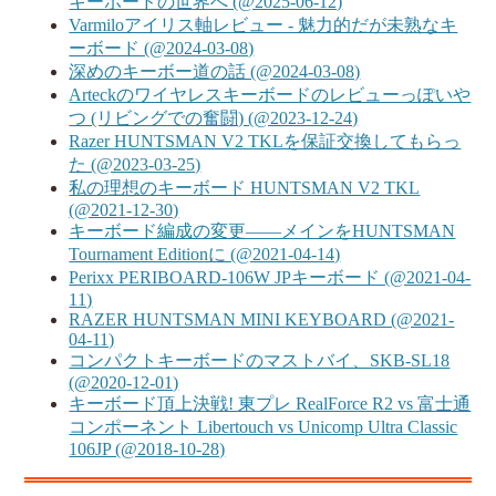
キーボードの世界へ (@2025-06-12)
Varmiloアイリス軸レビュー - 魅力的だが未熟なキ
ーボード (@2024-03-08)
深めのキーボー道の話 (@2024-03-08)
Arteckのワイヤレスキーボードのレビューっぽいや
つ (リビングでの奮闘) (@2023-12-24)
Razer HUNTSMAN V2 TKLを保証交換してもらっ
た (@2023-03-25)
私の理想のキーボード HUNTSMAN V2 TKL
(@2021-12-30)
キーボード編成の変更――メインをHUNTSMAN
Tournament Editionに (@2021-04-14)
Perixx PERIBOARD-106W JPキーボード (@2021-04-
11)
RAZER HUNTSMAN MINI KEYBOARD (@2021-
04-11)
コンパクトキーボードのマストバイ、SKB-SL18
(@2020-12-01)
キーボード頂上決戦! 東プレ RealForce R2 vs 富士通
コンポーネント Libertouch vs Unicomp Ultra Classic
106JP (@2018-10-28)