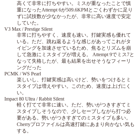
高くて非常に打ちやすい。ミスが重なったことで慎
重になったAttempt 6が509.6KPMとごくわずかに足り
ずに試技数が少なかったが、非常に高い速度で安定
していた。
V3 Max / Prestige Silent
非常に打ちやすく、速度も速い。打鍵実感も優れて
いる。ただ、跳ね返るような感じがあってこれがタ
イピングを加速させているため、焦るとリズムを崩
して急激にミスタイプが増える。 Attempt 9でミス7と
なって失格したが、最も結果を出せそうなフィーリ
ングだった
PCMK / WS Pearl
楽しいし、打鍵実感は高いけど、勢いをつけるとミ
スタイプは増えやすい。このため、速度は上げにく
い。
Impact 80 Ultra / Rabbit Silent
軽く打てて非常に速い。ただ、勢いがつきすぎてミ
スタイプしそうなので、少しセーブしながら打つ必
要がある。勢いがつきすぎてのミスタイプも多い。
Cherryプロファイルは高速打鍵にあまり向かない気も
する。