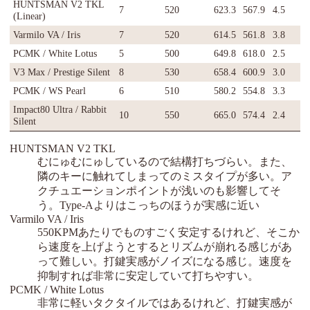
HUNTSMAN V2 TKL
7
520
623.3
567.9
4.5
(Linear)
Varmilo VA / Iris
7
520
614.5
561.8
3.8
PCMK / White Lotus
5
500
649.8
618.0
2.5
V3 Max / Prestige Silent
8
530
658.4
600.9
3.0
PCMK / WS Pearl
6
510
580.2
554.8
3.3
Impact80 Ultra / Rabbit
10
550
665.0
574.4
2.4
Silent
HUNTSMAN V2 TKL
むにゅむにゅしているので結構打ちづらい。また、
隣のキーに触れてしまってのミスタイプが多い。ア
クチュエーションポイントが浅いのも影響してそ
う。Type-Aよりはこっちのほうが実感に近い
Varmilo VA / Iris
550KPMあたりでものすごく安定するけれど、そこか
ら速度を上げようとするとリズムが崩れる感じがあ
って難しい。打鍵実感がノイズになる感じ。速度を
抑制すれば非常に安定していて打ちやすい。
PCMK / White Lotus
非常に軽いタクタイルではあるけれど、打鍵実感が